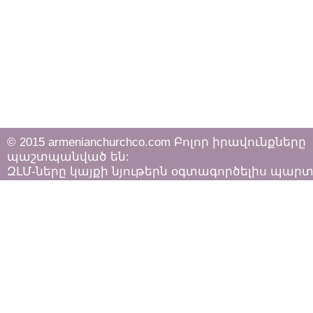
© 2015 armenianchurchco.com Բոլոր իրավունքները
պաշտպանված են:
ԶԼՄ-ները կայքի նյութերն օգտագործելիս պար
հետևել «Հեղինակային իրավունքի և հարակից
իրավունքների մասին»
ՀՀ օրենքի դրույթներին: