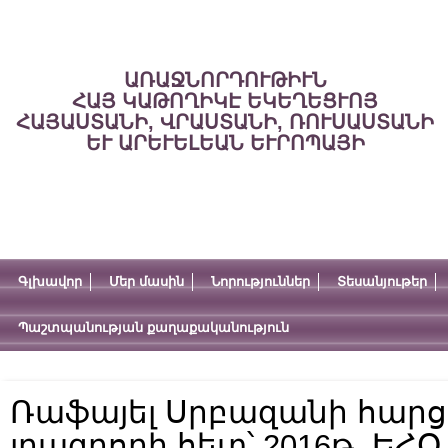
ԱՌԱՋՆՈՐԴՈՒԹԻՒՆ
ՀԱՅ ԿԱԹՈՂԻԿԷ ԵԿԵՂԵՑՒՈՅ
ՀԱՅԱՍՏԱՆԻ, ՎՐԱՍՏԱՆԻ, ՌՈՒՍԱՍՏԱՆԻ
ԵՒ ԱՐԵՒԵԼԵԱՆ ԵՒՐՈՊԱՅԻ
Գլխավոր
Մեր մասին
Նորություններ
Տեսանյութեր
Պաշտպանության քաղաքականություն
Ռաֆայել Սրբազանի հարցա
լրագրողի հետ՝ 2016թ. ԵՀՕ