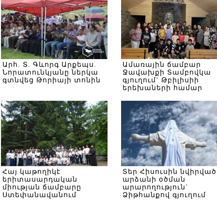
Արհ. Տ. Գևորգ Արքեպս.
Ամառային ճամբար
Նորատունկյանը ներկա
Ջավախքի Տամբովկա
գտնվեց Թորիայի տոնին
գյուղում` Թբիլիսիի
երեխաների համար
Հայ կաթողիկէ
Տեր Հիսուսին նվիրված
երիտասարդական
արձանի օծման
միության ճամբարը
արարողություն`
Ստեփանավանում
Ձիթհանքով գյուղում