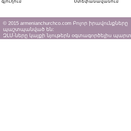
գյուղում
Ստեփանավանում
© 2015 armenianchurchco.com Բոլոր իրավունքները
պաշտպանված են:
ԶԼՄ-ները կայքի նյութերն օգտագործելիս պար
հետևել «Հեղինակային իրավունքի և հարակից
իրավունքների մասին»
ՀՀ օրենքի դրույթներին: