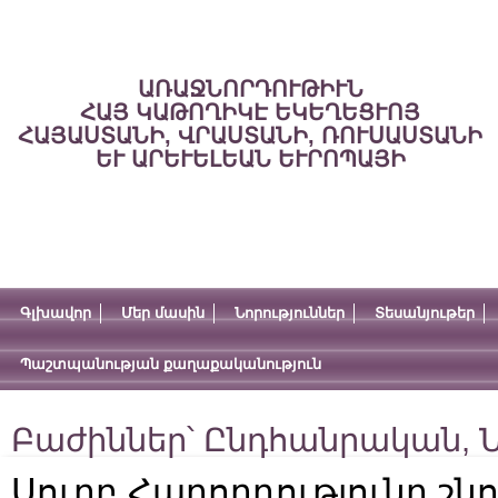
ԱՌԱՋՆՈՐԴՈՒԹԻՒՆ
ՀԱՅ ԿԱԹՈՂԻԿԷ ԵԿԵՂԵՑՒՈՅ
ՀԱՅԱՍՏԱՆԻ, ՎՐԱՍՏԱՆԻ, ՌՈՒՍԱՍՏԱՆԻ
ԵՒ ԱՐԵՒԵԼԵԱՆ ԵՒՐՈՊԱՅԻ
Գլխավոր
Մեր մասին
Նորություններ
Տեսանյութեր
Պաշտպանության քաղաքականություն
Բաժիններ՝
Ընդհանրական
,
Ն
Սուրբ Հաղորդությունը շնո