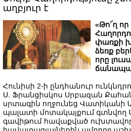
աղբյուր է
«Թո՜ղ որ
Հաղորդու
փառքի խ
ձեռք բերե
որը լուս
ճանապա
Հունիսի 2-ի ընդհանուր ունկնդր
Ս. Ֆրանցիսկոս Սրբազան Քահ
սրտագին ողջունեց Վատիկանի 
պալատի մոտակայքում գտնվող 
գավիթում հավաքված ուխտավորն
հավատացյալներին ամբողջ աշխա