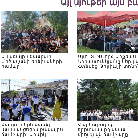
Այլ նյութեր այս 
Ամառային ճամբար
Արհ. Տ. Գևորգ Արքեպս.
Մեծավանի երեխաների
Նորատունկյանը ներկ
համար
գտնվեց Թորիայի տոնի
Հարյուր երեխաներ
Հայ կաթողիկէ
մասնակցեցին բակային
երիտասարդական
ճամբարի` Արևիկ
միության ճամբարը