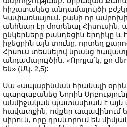
ամբողջությամբ: Սրբազան Քա
հիշատակեց անդամալույծի բժշկ
Կափառնայում. քանի որ ամբո
անհնար էր մոտենալ Հիսուսին, 
ընկերները քանդեցին երդիկը և
իջեցրին այն տունը, որտեղ քարոզ
Հիսուս տեսնելով նրանց հավատը
անդամալույծին. «Որդյա՛կ, քո մ
են» (Մկ. 2,5):
Սա «ապաքինման հիանալի օրինա
պարզաբանեց Նորին Սրբություն
անմիջական պատասխան է այն 
հավատքին, ովքեր ապավինում են
սիրուն, որը դրսևորում են միմյ