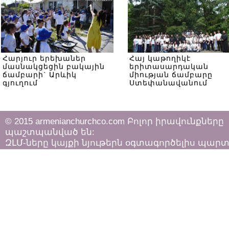
Հարյուր երեխաներ
Հայ կաթողիկէ
մասնակցեցին բակային
երիտասարդական
ճամբարի` Արևիկ
միության ճամբարը
գյուղում
Ստեփանավանում
© 2015 armenianchurchco.com Բոլոր իրավունքները
պաշտպանված են:
ԶԼՄ-ները կայքի նյութերն օգտագործելիս պար
հետևել «Հեղինակային իրավունքի և հարակից
իրավունքների մասին»
ՀՀ օրենքի դրույթներին: