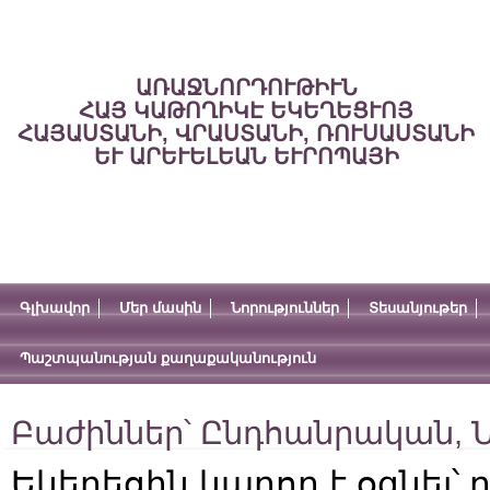
ԱՌԱՋՆՈՐԴՈՒԹԻՒՆ
ՀԱՅ ԿԱԹՈՂԻԿԷ ԵԿԵՂԵՑՒՈՅ
ՀԱՅԱՍՏԱՆԻ, ՎՐԱՍՏԱՆԻ, ՌՈՒՍԱՍՏԱՆԻ
ԵՒ ԱՐԵՒԵԼԵԱՆ ԵՒՐՈՊԱՅԻ
Գլխավոր
Մեր մասին
Նորություններ
Տեսանյութեր
Պաշտպանության քաղաքականություն
Բաժիններ՝
Ընդհանրական
,
Ն
Եկեղեցին կարող է օգնել՝