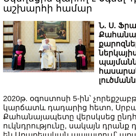
աշխարհի համար
Ն. Ս. Ֆր
Քահանայ
քարոզներ
ներկայի
պայմանն
հասարա
լուծմանն
2020թ. օգոստոսի 5-ին՝ չորեքշաբ
կարճատև դադարից հետո, Սրբ
Քահանայապետը վերսկսեց ընդ
ուկնդրությունը, սակայն դրանք
են Առաքելական պալատում՝ առ