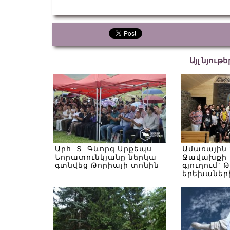
Այլ նյութ
Արհ. Տ. Գևորգ Արքեպս.
Ամառային
Նորատունկյանը ներկա
Ջավախքի 
գտնվեց Թորիայի տոնին
գյուղում` 
երեխաներ