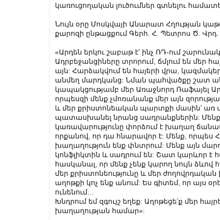
կառուցողական լուծումներ գտնելու համատե
Նույն օրը Մոսկվայի Անարատ Հղության կա
քարոզի ընթացքում Գերհ. Հ. Պետրոս Ծ. Վրդ
«Արդեն երկու շաբաթ է՝ ինչ ՌԴ-ում շարուն
Ադրբեջանցիները տրորում, ճմլում են մեր հա
այն: Հարձակվում են հայերի վրա, կազմակեր
անմեղ մարդկանց: Նման պահվածքը շատ ան
կապակցությամբ մեր Առաջնորդ Ռաֆայել Ար
որպեսզի մենք չմոռանանք մեր այն զորությա
և մեր քրիստոնեական պարտքի մասին՝ առ այ
պատասխանել նրանց սադրանքներին: Մենք 
կառավարությունը փորձում է խաղաղ ճանապա
որքանով, որ դա հնարավոր է: Մենք, որպես
խաղաղություն ենք փնտրում: Մենք այն մար
կոնֆլիկտին և սադրում են: Շատ կարևոր է հա
հասկանալ, որ մենք չենք կարող նույն ձևով հ
մեր քրիստոնեությունը և մեր ժողովրդական
աղոթքի կոչ ենք անում: Ես գիտեմ, որ այս 
ունենում…
Խնդրում եմ զգույշ եղեք: Աղոթեցե՛ք մեր հա
խաղաղության համար»: