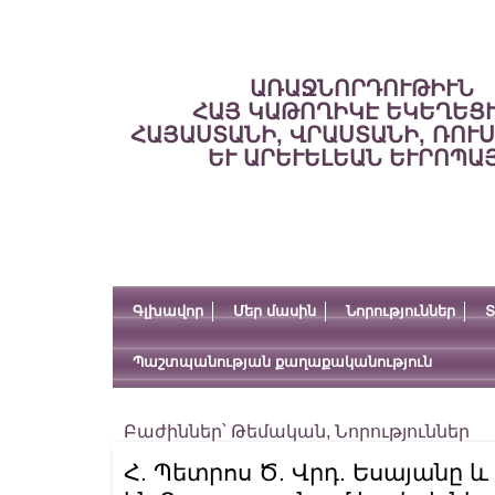
ԱՌԱՋՆՈՐԴՈՒԹԻՒՆ
ՀԱՅ ԿԱԹՈՂԻԿԷ ԵԿԵՂԵՑ
ՀԱՅԱՍՏԱՆԻ, ՎՐԱՍՏԱՆԻ, ՌՈՒ
ԵՒ ԱՐԵՒԵԼԵԱՆ ԵՒՐՈՊԱ
Գլխավոր
Մեր մասին
Նորություններ
Տ
Պաշտպանության քաղաքականություն
Բաժիններ՝
Թեմական
,
Նորություններ
Հ. Պետրոս Ծ. Վրդ. Եսայանը և