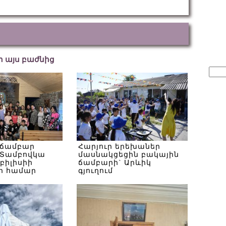
եր այս բաժնից
Sear
for:
 ճամբար
Հարյուր երեխաներ
Տամբովկա
մասնակցեցին բակային
Թբիլիսիի
ճամբարի` Արևիկ
ի համար
գյուղում