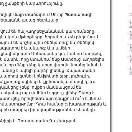
ղ ջանքերի կարևորությունը:
թողիկէ մայր տաճարում Սուրբ Պատարագի
. Եսայանն ասաց հետևյալը.
ակվում են հայ-ադրբեջանական բախումները:
յկական մթերքները, ծիրանը և չեն ընդունում
պում են գիշերային ծեծկռտուք են՝ ծեծելով
պատիվ է և անարգ: Այս ամենի
քեպիսկոպոս Մինասյանը կոչ է անում աղոթել,
ն մասին, որը ստանում ենք Աստծուց՝ աղոթելիս
ն, որ մենք չենք կարող վարվել նրանց նման և
պետք է ավելի բարձր լինենք: Հայաստանի
րհով գտնել կոնֆլիկտի ելքը, լուծումը,
 ՀՀ քաղաքացիներ և քրիստոնյա մարդիկ, ևս
դկանցից չենք, ովքեր մասնակցում են
սկանալ այս ամենը և զգույշ լինել: Պետք է
ատուցել, որովհետև այդ դեպքում ու՞ր է մնում
 իմաստությունը: Դրա համար էլ խաղաղության և
օրերին տարբեր իրադարձություններ են տեղի
յրենիքի և Ռուսաստանի Դաշնության