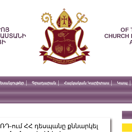
ՒՈՅ
OF 
ՍԱՍՏԱՆԻ
CHURCH 
ՅԻ
եսանյութեր
Գրադարան
Հայկական Կարիտաս
Կապ
 ՌԴ-ում ՀՀ դեսպանը քննարկել