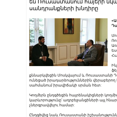
են Ռուսաստանում հայերի նկ
սանդրանքների խնդիրը
«Ա
Դա
Մո
Ռո
Առ
Ես
Հա
Ին
ֆե
քննարկվեցին Մոսկվայում և Ռուսաստանի Դ
ունեցած իրադարձություններին վերաբերո
սահմանում իրավիճակի սրման հետ:
Կողմերն ընդգծեցին հայրենակիցների կողմ
կարևորությունը՝ ադրբեջանցիների այլ հնա
չներգրավվելու համար:
Ընդգծվեց նաև Ռուսաստանի իշխանությունն