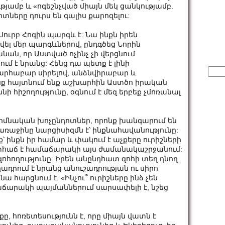
մբ և «ոգեշնչված միայն մեկ ցանկությամբ.
երտները դուրս են գալիս քարոզելու:
ուրբ Հոգին պարգև է: Նա ինքն իրեն
սվել մեր պարգևներով, ընդգծեց Նորին
նան, որ Աստված ոչինչ չի վերցնում
ում է նրանց: Հենց դա պետք է լինի
Sear
արհաբար սիրելով, անձնվիրաբար և
for:
ենք հայտնում ենք աշխարհին Աստծո իրական
ի հիշողությունը, օգնում է մեզ երբեք չմոռանալ
մնական խոչընդոտներ, որոնք խանգարում են
ց առաջինը նարցիսիզմն է՝ ինքնահավանությունը:
՝ ինքն իր համար և փակում է աչքերը ուրիշների
տհաճ է համաճարակի այս ժամանակաշրջանում:
զոհողությունը: Իրեն անընդհատ զոհի տեղ դնող
ղադրում է նրանց անուշադրության ու սիրո
ա հարցնում է. «Ինչու՞ ուրիշները ինձ չեն
աճարակի պայմաններում սարսափելի է, նշեց
ը, հոռետեսությունն է, որը միայն վատն է