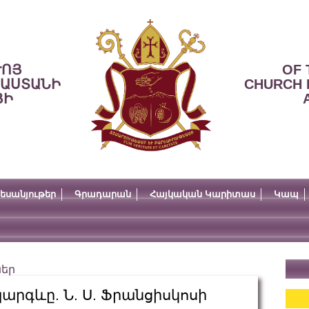
ՒՈՅ
OF 
ՍԱՍՏԱՆԻ
CHURCH 
ՅԻ
եսանյութեր
Գրադարան
Հայկական Կարիտաս
Կապ
ներ
պարգևը. Ն. Ս. Ֆրանցիսկոսի