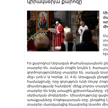
կիրակնօրյա քարոզը
Մի
մա
ար
մի
Մա
տա
Սր
Հո
հի
Իր քարոզում Սրբազան Քահանայապետն ընդգ
տարբեր են, սակայն Հոգին նույնն է, ծառայու
գործողությունները տարբեր են, սակայն Աստվ
մեջ» (տե՛ս՝ Ա Կորնթ. 12, 4-6): Առաքյալն ըն
համակցումը, որը գոյություն ունի Սուրբ Հոգո
միասնությամբ հանդերձ՝ մենք բոլորս տարբ
տարբեր են եղել առաջին քրիստոնյաները: Հի
սերիական մոդելների»: Միասնությունը գալ
առաքյալները Հոգեգալստյան օրը, ընդգծեց Նո
տարբեր մարդկանցից ձևավորեց Աստծո մի