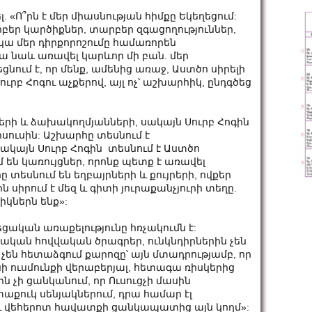
 «Ո՞րն է մեր միասնության հիմքը Եկեղեցում:
բեր կարծիքներ, տարբեր զգացողություններ,
 կա մեր դիրքորոշումը համառորեն
ա նաև առավել կարևոր մի բան. մեր
եցնում է, որ մենք, ամենից առաջ, Աստծո սիրելի
ուրբ Հոգու աչքերով, այլ ոչ՝ աշխարհիկ, ընդգծեց
երի և ձախակողմյանների, սակայն Սուրբ Հոգին
իսուսին: Աշխարհը տեսնում է
կայն Սուրբ Հոգին տեսնում է Աստծո
 են կառույցներ, որոնք պետք է առավել
 տեսնում են եղբայրների և քույրերի, ովքեր
ն սիրում է մեզ և գիտի յուրաքանչյուրի տեղը.
կներն ենք»:
ցական առաքելությունը հռչակումն է:
կան հովվական ծրագրեր, ունկնդիրներին չեն
են հետաձգում քարոզը՝ այն մտադրությամբ, որ
 ուսմունքի վերաբերյալ, հետագա ռիսկերից
ին չի ցանկանում, որ Ուսուցչի մասին
աքուկ սենյակներում, դրա համար էլ
 ու վեհերոտ հավատքի ցանկապատից այն կողմ»: