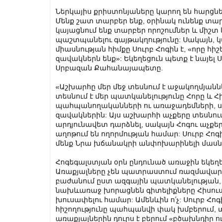
Ներկայիս քրիստոնյաները կարող են հարցնել.
Մենք շատ տարբեր ենք, օրինակ ունենք տար
կայացնում ենք տարբեր որոշումներ և միշտ
պաշտպանելու գայթակղությունը: Սակայն, կ
միասնության հիմքը Սուրբ Հոգին է, «որը հիշ
զավակներն ենք»: Եկեղեցուն պետք է նայել Ս
Սրբազան Քահանայապետը.
«Աշխարհը մեր մեջ տեսնում է աջակողմյանն
տեսնում է մեր պատկանելությունը Հորը և Հ
պահպանողականների ու առաջադեմների, սա
զավակներին: Այս աշխարհի աչքերը տեսնում
արդյունավետ դարձնել, սակայն Հոգու աչքերը
աղոթում են ողորմության համար: Սուրբ Հոգի
մենք Նրա խճանակրի անփոխարինելի մասնի
Հոգեգալստյան օրն ընդունած առաջին եկեղե
Առաքյալները չեն պատրաստում ռազմավարա
բաժանում ըստ ազգային պատկանելության, չ
նախևառաջ խորացնեն գիտելիքները Հիսուսի
խուսափելու համար: Ամենևին ո՛չ: Սուրբ Հոգ
հիշողությունը պահպանվի փակ խմբերում, տ
առաքյալներին դուրս է բերում «բծախնդիր