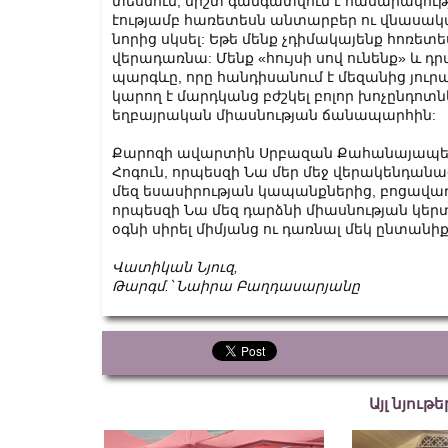
տեսնում, միշտ գանգատվում է հասարակությ
էությամբ հառետեսն անտարբեր ու վնասակա
նորից սկսել: Եթե մենք չդիմակայենք հոռետե
վերադառնա: Մենք «հույսի սով ունենք» և
պարգևը, որը հանդիսանում է մեզանից յուրա
կարող է մարդկանց բժշկել բոլոր խոչընդոտն
եղբայրական միասնության ճանապարհին:
Քարոզի ավարտին Սրբազան Քահանայապետը
Հոգուն, որպեսզի Նա մեր մեջ վերակենդան
մեզ եսասիրության կապանքներից, բոցավառի 
որպեսզի Նա մեզ դարձնի միասնության կերտո
օգնի սիրել միմյանց ու դառնալ մեկ ընտանիք
Վատիկան Նյուզ,
Թարգմ.՝ Նաիրա Բաղդասարյանը
Այլ նյութ