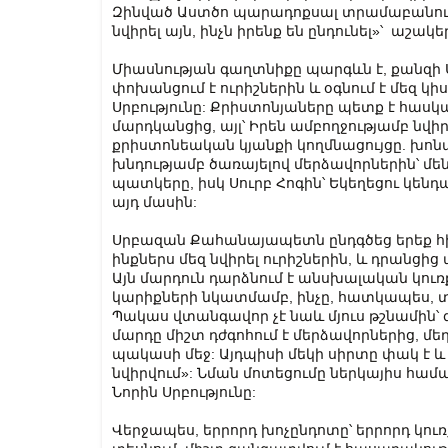
Զինված Աստծո պարադոքսալ տրամաբանությա
նվիրել այն, ինչն իրենք են ընդունել»՝ աշակ
Միասնության գաղտնիքը պարգևն է, քանզի Ս
փոխանցում է ուրիշներին և օգնում է մեզ կի
Սրբությունը: Քրիստոնյաները պետք է հասկա
մարդկանցից, այլ՝ Իրեն ամբողջությամբ նվիր
քրիստոնեական կյանքի կողմնացույցը. խոն
խնդությամբ ծառայելով մերձավորներին՝ մ
պատկերը, իսկ Սուրբ Հոգին՝ Եկեղեցու կենդան
այդ մասին:
Սրբազան Քահանայապետն ընդգծեց երեք հի
ինքներս մեզ նվիրել ուրիշներին, և դրանցի
Այն մարդուն դարձնում է անսխալական կուռք
կարիքների նկատմամբ, ինչը, հատկապես, 
Պակաս վտանգավոր չէ նաև մյուս թշնամին՝ 
մարդը միշտ դժգոհում է մերձավորներից, մե
պակասի մեջ: Այդպիսի մեկի սիրտը փակ է և ն
նվիրվում»: Նման մոտեցումը ներկայիս համ
Նորին Սրբությունը:
Վերջապես, երրորդ խոչընդոտը՝ երրորդ կուռք