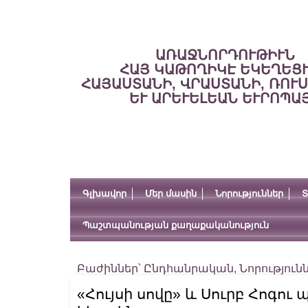
ԱՌԱՋՆՈՐԴՈՒԹԻՒՆ
ՀԱՅ ԿԱԹՈՂԻԿԷ ԵԿԵՂԵՑ
ՀԱՅԱՍՏԱՆԻ, ՎՐԱՍՏԱՆԻ, ՌՈՒ
ԵՒ ԱՐԵՒԵԼԵԱՆ ԵՒՐՈՊԱ
Գլխավոր
Մեր մասին
Նորություններ
Տ
Պաշտպանության քաղաքականություն
Բաժիններ՝
Ընդհանրական
,
Նորություն
«Հույսի սովը» և Սուրբ Հոգու 