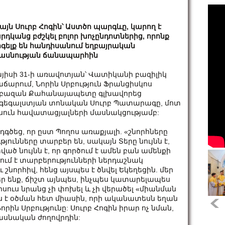
այն Սուրբ Հոգին՝ Աստծո պարգևը, կարող է
րդկանց բժշկել բոլոր խոչընդոտներից, որոնք
գելք են հանդիսանում եղբայրական
ասնության ճանապարհին
յիսի 31-ի առավոտյան՝ Վատիկանի բազիլիկ
ճարում, Նորին Սրբություն Ֆրանցիսկոս
բազան Քահանայապետը գլխավորեց
գեգալստյան տոնական Սուրբ Պատարագը, մոտ
սուն հավատացյալների մասնակցությամբ:
ծեց, որ ըստ Պողոս առաքյալի. «շնորհները
թյունները տարբեր են, սակայն Տերը նույնն է,
ած նույնն է, որ գործում է ամեն բան ամենքի
դգծում է տարբերությունների ներդաշնակ
ւ շնորհիվ, հենց այսպես է ծնվել Եկեղեցին. մեր
եր ենք, ճիշտ այնպես, ինչպես կատարելապես
սուս նրանց չի փոխել և չի վերածել «միանման
իս է օծման հետ միասին, որի ականատեսն եղան
րին Սրբությունը: Սուրբ Հոգին իրար ոչ նման,
ասնական ժողովրդին: