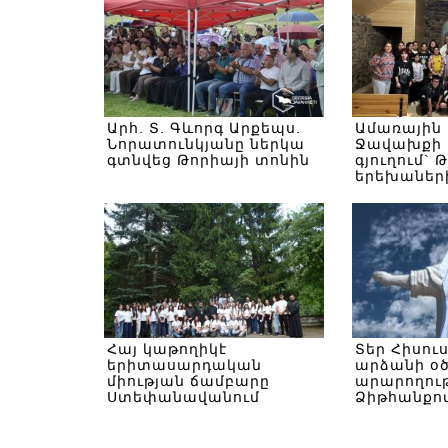
Արհ. Տ. Գևորգ Արքեպս.
Ամառային
Նորատունկյանը ներկա
Ջավախքի 
գտնվեց Թորիայի տոնին
գյուղում` 
երեխաներ
Հայ կաթողիկէ
Տեր Հիսու
երիտասարդական
արձանի օ
միության ճամբարը
արարողութ
Ստեփանավանում
Ձիթհանքով