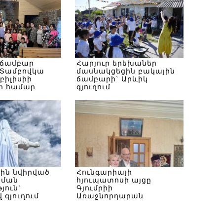
 ճամբար
Հարյուր երեխաներ
Տամբովկա
մասնակցեցին բակային
Թբիլիսիի
ճամբարի` Արևիկ
ի համար
գյուղում
սին նվիրված
Հունգարիայի
ծման
հյուպատոսի այցը
յուն`
Գյումրիի
 գյուղում
Առաջնորդարան