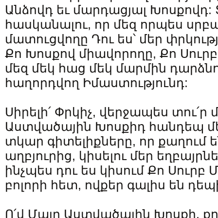
Անձովդ եւ մարդացյալ Խոսքովդ: Տ
հասկանալու, որ մեզ որպես սրբ
մատուցվողը Դու ես՝ մեր փրկութ
Քո Խոսքով միավորողը, Քո Սուր
մեզ մեկ հաց մեկ մարմին դարձնո
հաղորդվող Իմաստությունդ:
Սիրելի՛ Փրկիչ, վերջապես տու՛ր մ
Աստվածային Խոսքիդ հանդեպ մեր
տկար գիտելիքները, որ քաղում 
աղբյուրից, կիսելու մեր եղբայրնե
ինչպես դու ես կիսում Քո Սուրբ 
բոլորի հետ, ովքեր գալիս են դեպ
Ո՛վ Մայր Աստվածային Խոսքի, ք