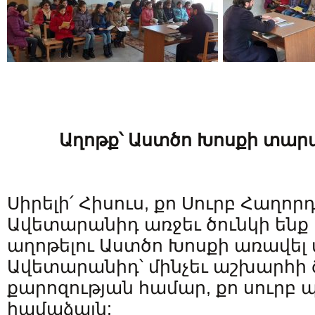
Աղոթք՝ Աստծո Խոսքի տա
Սիրելի՛ Հիսուս, քո Սուրբ Հաղորդ
Ավետարանիդ առջեւ ծունկի ենք 
աղոթելու Աստծո Խոսքի առավել
Ավետարանիդ՝ մինչեւ աշխարհի 
քարոզության համար, քո սուրբ
համաձայն: