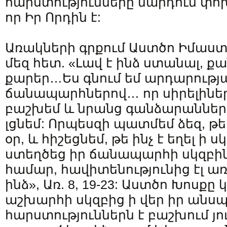
հարստությունները մարդուն փո
որ Իր Որդին է:
Առակների գրքում Աստծո Իմաստո
մեզ հետ. «Լավ է ինձ ստանալ, ք
քարեր…Ես գնում եմ արդարությ
ճանապարհներով… որ սիրելիներ
բաշխեմ և նրանց գանձարաններ
լցնեմ: Որպեսզի պատմեմ ձեզ, թե 
օր, և հիշեցնեմ, թե ինչ է եղել ի 
ստեղծեց իր ճանապարհի սկզբին՝
համար, հավիտենությունից էլ 
ինձ», Առ. 8, 19-23: Աստծո Խոսք
աշխարհի սկզբից ի վեր իր անս
հարստություններն է բաշխում յո