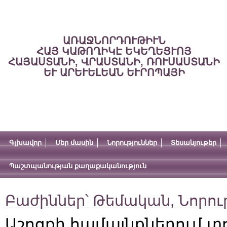
ԱՌԱՋՆՈՐԴՈՒԹԻՒՆ
ՀԱՅ ԿԱԹՈՂԻԿԷ ԵԿԵՂԵՑՒՈՅ
ՀԱՅԱՍՏԱՆԻ, ՎՐԱՍՏԱՆԻ, ՌՈՒՍԱՍՏԱՆԻ
ԵՒ ԱՐԵՒԵԼԵԱՆ ԵՒՐՈՊԱՅԻ
Գլխավոր
Մեր մասին
Նորություններ
Տեսանյութեր
Պաշտպանության քաղաքականություն
Բաժիններ՝
Թեմական
,
Նորու
Աշոցքի համայնքներում տ