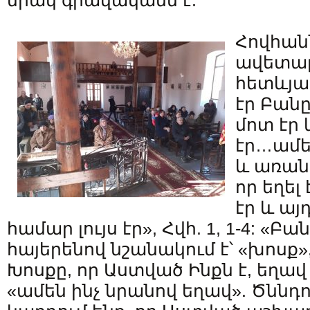
միակ գրավականն է:
Հովհան
ավետար
հետևյալ
էր Բան
մոտ էր
էր…ամե
և առանց
որ եղել
էր և այ
համար լույս էր», Հվհ. 1, 1-4: «
հայերենով նշանակում է՝ «խոսք»
Խոսքը, որ Աստված Ինքն է, եղավ 
«ամեն ինչ նրանով եղավ». Ծննդոց