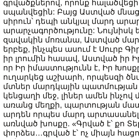
գրվածքներով, որոնք հալածվեցի
սպանվեցին: Բայց Աստված մնա
սիրուն՝ դեպի անկյալ մարդ արա
արարչագործությունը: Նույնիսկ 
զավակին մոռանա, Աստված մարդ
երբեք, ինչպես ասում է Սուրբ Գ
իր լրումին հասավ, Աստված իր Ի
որ Իր իմաստությունն է, Իր Խոսք
ուղարկեց աշխարհ, որպեսզի ծն
մտներ մարդկային պատմության 
կենցաղի մեջ, լիներ ամեն ինչով 
առանց մեղքի, պարտության մա
արդեն որպես մարդ արտասանել
առնված խոսքը. «Գրված է՝ քո Տ
փորձես…գրված է՝ ոչ միայն հացո