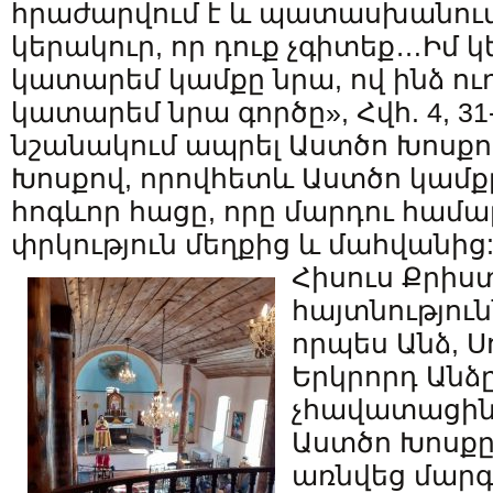
հրաժարվում է և պատասխանում. 
կերակուր, որ դուք չգիտեք…Իմ կե
կատարեմ կամքը նրա, ով ինձ ուղ
կատարեմ նրա գործը», Հվհ. 4, 31-
նշանակում ապրել Աստծո Խոսքով
Խոսքով, որովհետև Աստծո կամքը
հոգևոր հացը, որը մարդու համա
փրկություն մեղքից և մահվանից
Հիսուս Քրիս
հայտնություն
որպես Անձ, Ս
Երկրորդ Անձ
չհավատացին
Աստծո Խոսքը,
առնվեց մարգ