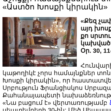
«Աստծո Խոսքի կիրակին»
«Քեզ չա
այդ խոսք
քո սրտու
կախված 
Օր. 30, 11
Հունվարի
կաթողիկէ չորս համայնքներ տո
Խոսքի կիրակին», որ հաստատվել
Սրբություն Ֆրանցիսկոս Սրբազ
Քահանայապետի նախաձեռնությամբ՝
«Նա բացում է» վերտառությամբ
սեպտեմբերի 30-ին: Մեծ Սեպասա