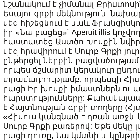
նշանակում է չիմանալ Քրիստոսին
Եսայու գրքի մեկնություն, նախա
մեզ հիշեցնում է նաև Ֆրանցիս
իր «Նա բացեց»` Aperuit illis կոչվ
հաստատեց Աստծո Խոսքին նվիր
մեզ հրավիրում է Սուրբ Գրքի յու
ընթերցել ներքին բացվածությամ
որպես ճշմարիտ կերակուր ընդու
տրամադրությամբ, որպեսզի Հիս
բացի Իր խոսքի իմաստներն ու
հարստությունները: Քահանայապ
է Հայտնության գրքի տողերը (Հյտն
«Հիսուս կանգնած է դռան առջև և
Սուրբ Գրքի բառերով: Եթե մեկը լ
բացի դուռը, Նա կմտնի և կընթր