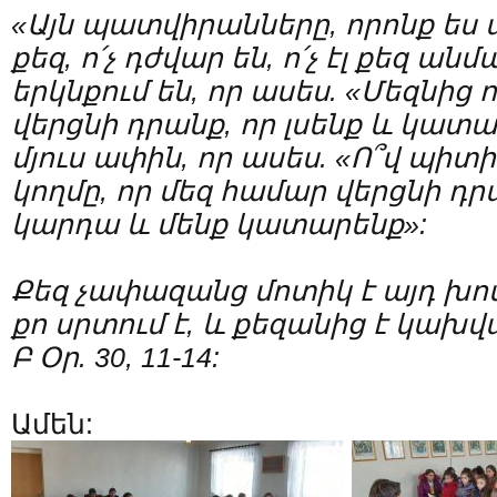
«Այն պատվիրանները, որոնք ես 
քեզ, ո՛չ դժվար են, ո՛չ էլ քեզ ան
երկնքում են, որ ասես. «Մեզնից ո
վերցնի դրանք, որ լսենք և կատար
մյուս ափին, որ ասես. «Ո՞վ պիտի
կողմը, որ մեզ համար վերցնի դր
կարդա և մենք կատարենք»:
Քեզ չափազանց մոտիկ է այդ խոս
քո սրտում է, և քեզանից է կախ
Բ Օր. 30, 11-14:
Ամեն: