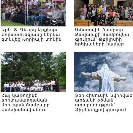
Արհ. Տ. Գևորգ Արքեպս.
Ամառային ճամբար
Նորատունկյանը ներկա
Ջավախքի Տամբովկա
գտնվեց Թորիայի տոնին
գյուղում` Թբիլիսիի
երեխաների համար
Հայ կաթողիկէ
Տեր Հիսուսին նվիրված
երիտասարդական
արձանի օծման
միության ճամբարը
արարողություն`
Ստեփանավանում
Ձիթհանքով գյուղում