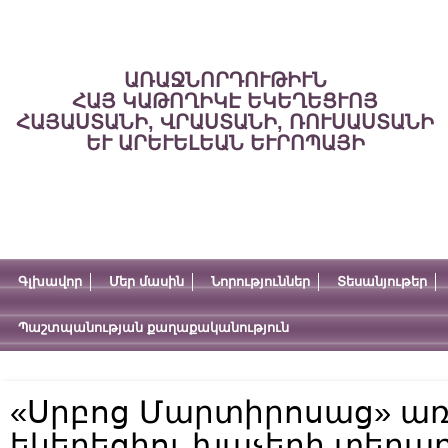
ԱՌԱՋՆՈՐԴՈՒԹԻՒՆ
ՀԱՅ ԿԱԹՈՂԻԿԷ ԵԿԵՂԵՑՒՈՅ
ՀԱՅԱՍՏԱՆԻ, ՎՐԱՍՏԱՆԻ, ՌՈՒՍԱՍՏԱՆԻ
ԵՒ ԱՐԵՒԵԼԵԱՆ ԵՒՐՈՊԱՅԻ
Գլխավոր
Մեր մասին
Նորություններ
Տեսանյութեր
Պաշտպանության քաղաքականություն
«Սրբոց Մարտիրոսաց» ա
եկեղեցիու խաչերի տեղադր