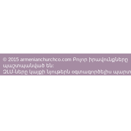
© 2015 armenianchurchco.com Բոլոր իրավունքները
պաշտպանված են:
ԶԼՄ-ները կայքի նյութերն օգտագործելիս պար
հետևել «Հեղինակային իրավունքի և հարակից
իրավունքների մասին»
ՀՀ օրենքի դրույթներին: