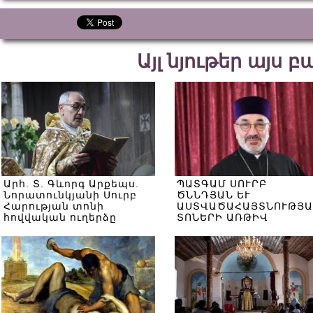
Այլ նյութեր այս 
Արհ. Տ. Գևորգ Արքեպս.
ՊԱՏԳԱՄ ՍՈՒՐԲ
Նորատունկյանի Սուրբ
ԾՆՆԴՅԱՆ ԵՒ
Հարության տոնի
ԱՍՏՎԱԾԱՀԱՅՏՆՈՒԹՅԱ
հովվական ուղերձը
ՏՈՆԵՐԻ ԱՌԹԻՎ