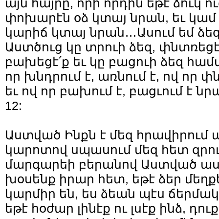
այն հայրը, որի որդին եթէ ձուկ ո
փոխարէն օձ կտայ նրան, եւ կամ ձ
կարիճ կտայ նրան…Ասում եմ ձեզ,
Աստծուց կը տրուի ձեզ, փնտռեցէ՛
բախեցէ՛ք եւ կը բացուի ձեզ համ
որ խնդրում է, առնում է, ով որ փ
եւ ով որ բախում է, բացւում է նրա
12:
Աստված Ինքն է մեզ հրավիրում ա
կարոտով սպասում մեզ հետ զրու
մարգարեի բերանով Աստված ասու
խօսենք իրար հետ, եթէ ձեր մեղ
կարմիր են, ես ձեան պէս ճերմա
եթէ հօժար լինէք ու լսէք ինձ, դո