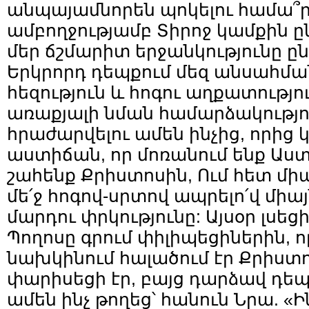
անպայամնորեն պոկելու համա՞ր է
ամբողջությամբ Տիրոջ կամքին ըն
մեր ճշմարիտ երջանկությունը ըն
Երկրորդ դեպքում մեզ անսահմա
հեզություն և հոգու աղքատությո
առաքյալի նման համարձակությո
հրաժարվելու ամեն ինչից, որից
աստիճան, որ մոռանում ենք Աստ
շահենք Քրիստոսին, Ում հետ միա
մե՛ջ հոգով-սրտով ապրելո՛վ միա
մարդու փրկությունը: Այսօր լսեցի
Պողոսը գրում փիլիպեցիներին, որ
նախկինում հալածում էր Քրիստոս
փարիսեցի էր, բայց դարձավ դե
ամեն ինչ թողեց՝ հանուն Նրա. «Ի