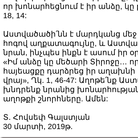
որ խոնարհեցնում է իր անձը, կը
18, 14:
Աստվածածի՛նն է մարդկանց մեջ
հոգով աղքատագույնը, և Աստվ
նրան, ինչպես ինքն է ասում իր օ
«Իմ անձը կը մեծարի Տիրոջը… ո
հայեացքը դարձրեց իր աղախնի
վրայ», Ղկ. 1, 46-47: Աղոթե՛նք Ա
խնդրենք նրանից խոնարհության
աղոթքի շնորհները. Ամեն:
Տ. Հովսեփ Գալստյան
30 մարտի, 2019թ.