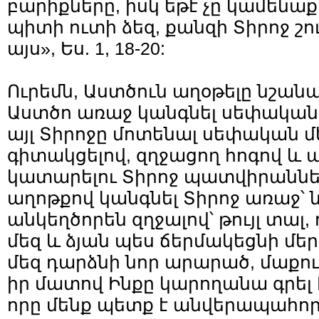
բարիքները, իսկ եթէ չը կամենաք ի
պիտի ուտի ձեզ, քանզի Տիրոջ շ
այս», Ես. 1, 18-20:
Ուրեմն, Աստծուն աղօթելը նշանակ
Աստծո առաջ կանգնել սեփական
այլ Տիրոջը մոտենալ սեփական մ
գիտակցելով, զղջացող հոգով և 
կատարելու Տիրոջ պատվիրաննե
աղոթքով կանգնել Տիրոջ առաջ՝ 
անկեղծորեն զղջալով՝ թույլ տալ
մեզ և ձյան պես ճերմակեցնի մեր
մեզ դարձնի նոր արարած, մաքու
իր մատով Ինքը կարողանա գրել 
որը մենք պետք է անվերապահոր