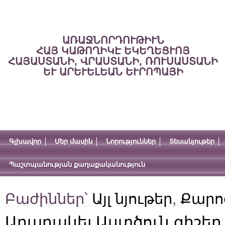
ԱՌԱՋՆՈՐԴՈՒԹԻՒՆ
ՀԱՅ ԿԱԹՈՂԻԿԷ ԵԿԵՂԵՑՒՈՅ
ՀԱՅԱՍՏԱՆԻ, ՎՐԱՍՏԱՆԻ, ՌՈՒՍԱՍՏԱՆԻ
ԵՒ ԱՐԵՒԵԼԵԱՆ ԵՒՐՈՊԱՅԻ
Գլխավոր
Մեր մասին
Նորություններ
Տեսանյութեր
Պաշտպանության քաղաքականություն
Բաժիններ՝
Այլ նյութեր
,
Քարո
Աղաղակել Աստծուն գիշեր 