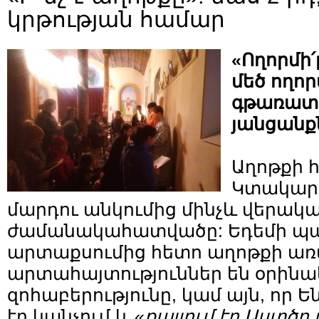
կրթության համար
«Ողորմի՛
մեծ ողոր
գթառատո
յանցանքն
Աղոթքի հ
Կտակարա
մարդու անկումից մինչև վերակ
ժամանակահատվածը: Եդեմի պ
արտաքսումից հետո աղոթքի առ
արտահայտություններ են օրինա
զոհաբերությունը, կամ այն, որ 
էր կանչում և «
քայլում էր Աստծո