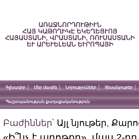
ԱՌԱՋՆՈՐԴՈՒԹԻՒՆ
ՀԱՅ ԿԱԹՈՂԻԿԷ ԵԿԵՂԵՑՒՈՅ
ՀԱՅԱՍՏԱՆԻ, ՎՐԱՍՏԱՆԻ, ՌՈՒՍԱՍՏԱՆԻ
ԵՒ ԱՐԵՒԵԼԵԱՆ ԵՒՐՈՊԱՅԻ
Գլխավոր
Մեր մասին
Նորություններ
Տեսանյութեր
Պաշտպանության քաղաքականություն
Բաժիններ՝
Այլ նյութեր
,
Քարո
«Ի՞նչ է աղոթքը». մաս 2-րդ