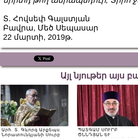
սիրտդ թող ամրապնդուի, Տիրո՛
Տ. Հովսեփ Գալստյան
Բավրա, Մեծ Սեպասար
22 մարտի, 2019թ.
Այլ նյութեր այս 
Արհ. Տ. Գևորգ Արքեպս.
ՊԱՏԳԱՄ ՍՈՒՐԲ
Նորատունկյանի Սուրբ
ԾՆՆԴՅԱՆ ԵՒ