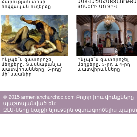
Հարության տոնի
ԱՍՏՎԱԾԱՀԱՅՏՆՈՒԹՅԱ
հովվական ուղերձը
ՏՈՆԵՐԻ ԱՌԹԻՎ
Ինչպե՞ս զատորոշել
Ինչպե՞ս զատորոշել
մեղքերը. Տասնաբանյա
մեղքերը․ 3-րդ և 4-րդ
պատվիրանները, 5-րդը՝
պատվիրանները
մի՛ սպանիր
© 2015 armenianchurchco.com Բոլոր իրավունքները
պաշտպանված են:
ԶԼՄ-ները կայքի նյութերն օգտագործելիս պար
հետևել «Հեղինակային իրավունքի և հարակից
իրավունքների մասին»
ՀՀ օրենքի դրույթներին: