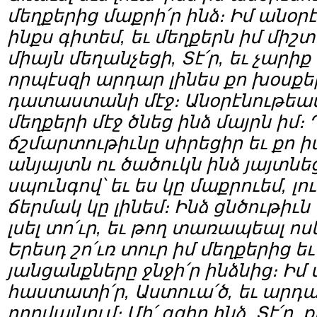
մեղքերից մաքրի՛ր ինձ։ Իմ անօր
ինքս գիտեմ, եւ մեղքերն իմ միշտ
միայն մեղանչեցի, Տէ՛ր, եւ չարիք
որպէսզի արդար լինես քո խօսքերո
դատաստանի մէջ։ Անօրէնութեամ
մեղքերի մէջ ծնեց ինձ մայրն իմ։ Դ
ճշմարտութիւնը սիրեցիր եւ քո
անյայտն ու ծածուկն ինձ յայտնեց
սպունգով՝ եւ ես կը մաքրուեմ, լու
ճերմակ կը լինեմ։ Ինձ ցնծութիւն
լսել տո՛ւր, եւ թող տառապեալ ո
Երեսդ շո՛ւռ տուր իմ մեղքերից եւ
յանցանքները ջնջի՛ր ինձնից։ Իմ 
հաստատի՛ր, Աստուա՛ծ, եւ արդար
որովայնում։ Մի՛ գցիր ինձ, Տէ՛ր, 