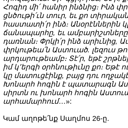
Հոգիդ մի՛ հանիր ինձնից։ Ինձ փ
ցնծութի՛ւն տուր, եւ քո տիրակա
հաստատի՛ր ինձ։ Անօրէններին կ
ճանապարհը, եւ ամբարիշտները 
դառնան։ Փրկի՛ր ինձ արիւնից, Ա
փրկութեա՛ն Աստուած. լեզուս թո
արդարութեամբ։ Տէ՛ր, եթէ շրթնե
իմ կ՚երգի օրհնութիւնը քո։ Եթէ
կը մատուցէինք, բայց դու ողջակէ
Խոնարհ հոգին է պատարագն Աս
սիրտն ու խոնարհ հոգին Աստուա
արհամարհում
…»:
Կամ աղոթե՛նք Սաղմոս 26-ը.