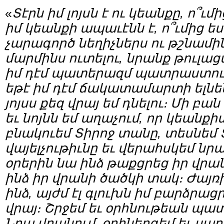
«
Տէրն իմ լոյսն է ու կեանքը, ո՞ւ
իմ կեանքի ապաւէնն է, ո՞ւմից ես
չարագործ նեղիչներս ու թշնամի
մարմինս ուտելու, նրանք թուլաց
իմ դէմ պատերազմ պատրաստուի,
եթէ իմ դէմ ճակատամարտի ելնեն, 
յոյսս քեզ վրայ եմ դնելու։ Մի բա
եւ նոյնն եմ աղաչում, որ կեանքիս
բնակուեմ Տիրոջ տանը, տեսնեմ 
վայելչութիւնը եւ վերահսկեմ ն
օրերին նա ինձ թաքցրեց իր վր
ինձ իր վրանի ծածկի տակ։ Ժայ
ինձ, այժմ էլ գլուխն իմ բարձրաց
վրայ։ Շրջեմ եւ օրհնութեան պ
Նրա վրանում, օրհներգեմ եւ սաղ