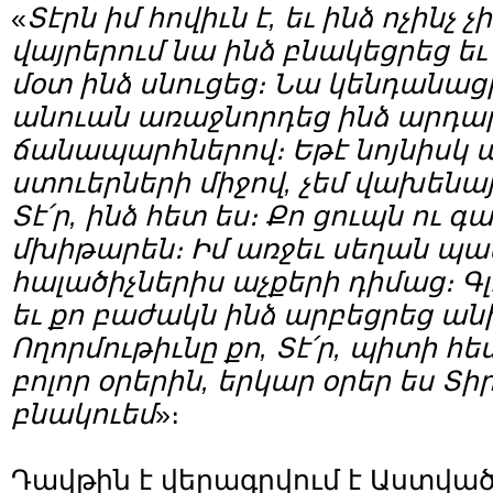
«
Տէրն իմ հովիւն է, եւ ինձ ոչինչ
վայրերում նա ինձ բնակեցրեց ե
մօտ ինձ սնուցեց։ Նա կենդանացր
անուան առաջնորդեց ինձ արդա
ճանապարհներով։ Եթէ նոյնիսկ 
ստուերների միջով, չեմ վախենայ
Տէ՛ր, ինձ հետ ես։ Քո ցուպն ու 
մխիթարեն։ Իմ առջեւ սեղան պ
հալածիչներիս աչքերի դիմաց։ Գլ
եւ քո բաժակն ինձ արբեցրեց ան
Ողորմութիւնը քո, Տէ՛ր, պիտի հ
բոլոր օրերին, երկար օրեր ես Տ
բնակուեմ
»։
Դավթին է վերագրվում է Աստվա