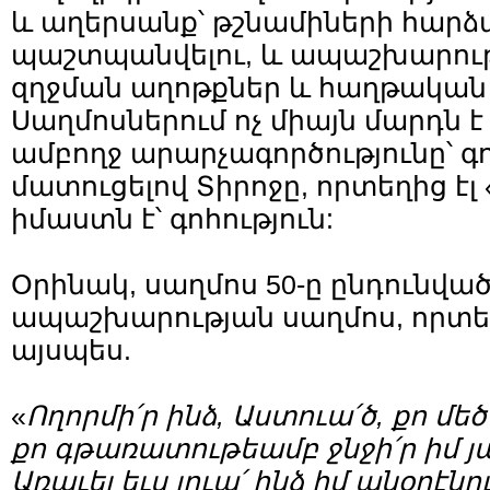
և աղերսանք՝ թշնամիների հարձ
պաշտպանվելու, և ապաշխարութ
զղջման աղոթքներ և հաղթական
Սաղմոսներում ոչ միայն մարդն է
ամբողջ արարչագործությունը՝ գո
մատուցելով Տիրոջը, որտեղից էլ
իմաստն է՝ գոհություն:
Օրինակ, սաղմոս 50-ը ընդունված
ապաշխարության սաղմոս, որտե
այսպես.
«
Ողորմի՛ր ինձ, Աստուա՛ծ, քո մե
քո գթառատութեամբ ջնջի՛ր իմ յ
Առաւել եւս լուա՛ ինձ իմ անօրէնո