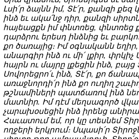
Լսի՛ր ձայնն իմ, Տէ՛ր, քանզի քեզ 
ինձ եւ ակա՛նջ դիր, քանզի սիրտն 
հայեացքն իմ փնտռեց, փնտռեց քո 
դարձրու երեսդ ինձնից եւ բարկո
քո ծառայից։ Իմ օգնականն եղիր, Տ
անարգիր ինձ ու մի՛ լքիր, փրկիչ 
հայրն ու մայրը լքեցին ինձ, բայց
Սովորեցրո՛ւ ինձ, Տէ՛ր, քո ճանա
առաջնորդի՛ր ինձ քո ուղիղ շաւի
թշնամիների պատճառով ինձ նեղո
մատնիր. Իմ դէմ մեղսագործ վկան
չարախօսեցին ինձ իրենց անիրա
Հաւատում եմ, որ կը տեսնեմ Տիր
ողջերի երկրում։ Սպասի՛ր Տիրոջն