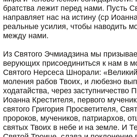
братства лежит перед нами. Пусть С
направляет нас на истину (ср Иоанна
реальные усилия, чтобы наводить м
между нами.
Из Святого Эчмиадзина мы призыва
верующих присоединиться к нам в м
Святого Нерсеса Шнорали: «Великий
моления рабов Твоих, и любезно вы
ходатайства, через заступничество 
Иоанна Крестителя, первого мучени
святого Григория Просветителя, Свя
пророков, мучеников, патриархов, от
святых Твоих в небе и на земле. И 
Святой Троице, слава и поклонение в