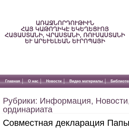
ԱՌԱՋՆՈՐԴՈՒԹԻՒՆ
ՀԱՅ ԿԱԹՈՂԻԿԷ ԵԿԵՂԵՑՒՈՅ
ՀԱՅԱՍՏԱՆԻ, ՎՐԱՍՏԱՆԻ, ՌՈՒՍԱՍՏԱՆԻ
ԵՒ ԱՐԵՒԵԼԵԱՆ ԵՒՐՈՊԱՅԻ
Главная
О нас
Новости
Видео материалы
Библиоте
Рубрики:
Информация
,
Новости
ординариата
Совместная декларация Папы