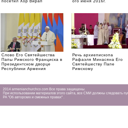
посетил Хор Вирап
ого июня 2016г.
Слово Его Святейшества
Речь архиепископа
Папы Римского Франциска в
Рафаэля Минасяна Его
Президентском дворце
Святейшеству Папе
Республики Армения
Римскому
2014 armenianchurchco.com Все права защищены.
При использовании материалов этого сайта, все СМИ должны следовать пу
РА ''Об авторских и смежных правах'' .