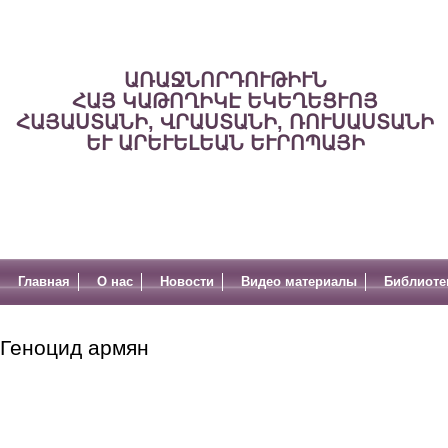
ԱՌԱՋՆՈՐԴՈՒԹԻՒՆ
ՀԱՅ ԿԱԹՈՂԻԿԷ ԵԿԵՂԵՑՒՈՅ
ՀԱՅԱՍՏԱՆԻ, ՎՐԱՍՏԱՆԻ, ՌՈՒՍԱՍՏԱՆԻ
ԵՒ ԱՐԵՒԵԼԵԱՆ ԵՒՐՈՊԱՅԻ
Главная
О нас
Новости
Видео материалы
Библиоте
Геноцид армян