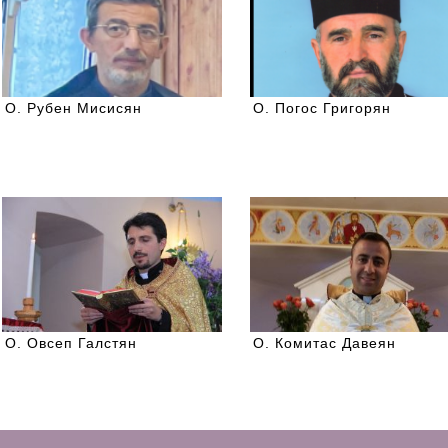
О. Рубен Мисисян
О. Погос Григорян
О. Овсеп Галстян
О. Комитас Давеян