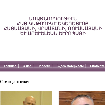
ԱՌԱՋՆՈՐԴՈՒԹԻՒՆ
ՀԱՅ ԿԱԹՈՂԻԿԷ ԵԿԵՂԵՑՒՈՅ
ՀԱՅԱՍՏԱՆԻ, ՎՐԱՍՏԱՆԻ, ՌՈՒՍԱՍՏԱՆԻ
ԵՒ ԱՐԵՒԵԼԵԱՆ ԵՒՐՈՊԱՅԻ
Главная
О нас
Новости
Видео материалы
Библиоте
Священники