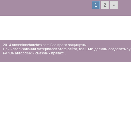
1
2
»
2014 armenianchurchco.com Все права защищены.
При использовании материалов этого сайта, все СМИ должны следовать пу
РА ''Об авторских и смежных правах'' .