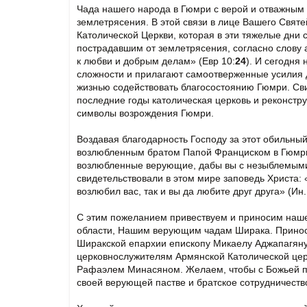
Чада нашего народа в Гюмри с верой и отважным 
землетрясения. В этой связи в лице Вашего Свя
Католической Церкви, которая в эти тяжелые дни
пострадавшим от землетрясения, согласно слову 
к любви и добрым делам» (Евр 10:
24
). И сегодня
сложности и прилагают самоотверженные усилия 
жизнью содействовать благосостоянию Гюмри. Св
последние годы католическая церковь и реконстр
символы возрождения Гюмри.
Воздавая благодарность Господу за этот обильны
возлюбленным братом Папой Франциском в Гюмри
возлюбленные верующие, дабы вы с незыблемыми
свидетельствовали в этом мире заповедь Христа: 
возлюбил вас, так и вы да любите друг друга» (Ин.
С этим пожеланием привествуем и приносим наше
области, Нашим верующим чадам Ширака. Принос
Ширакской епархии епископу Микаелу Аджапагян
церковнослужителям Армянской Католической цер
Рафаэлем Минасяном. Желаем, чтобы с Божьей п
своей верующей пастве и братское сотрудничеств