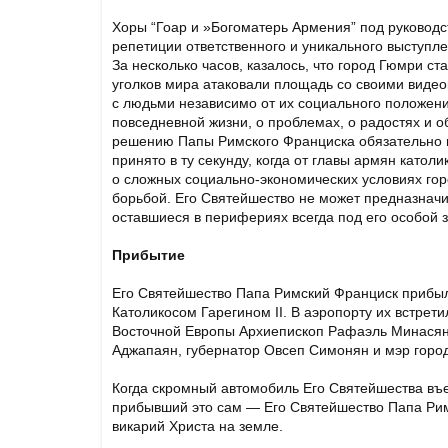
Хоры “Гоар и »Богоматерь Армения” под руковод
репетиции ответственного и уникального выступле
За несколько часов, казалось, что город Гюмри с
уголков мира атаковали площадь со своими виде
с людьми независимо от их социального положени
повседневной жизни, о проблемах, о радостях и о
решению Папы Римского Франциска обязательно п
принято в ту секунду, когда от главы армян кат
о сложных социально-экономических условиях гор
борьбой. Его Святейшество не может предназначи
оставшиеся в перифериях всегда под его особой з
Прибытие
Его Святейшество Папа Римский Франциск прибыл 
Католикосом Гарегином II. В аэропорту их встрети
Восточной Европы Архиепископ Рафаэль Минасян
Аджапаян, губернатор Овсеп Симонян и мэр горо
Когда скромный автомобиль Его Святейшества въе
прибывший это сам — Его Святейшество Папа Рим
викарий Христа на земле.