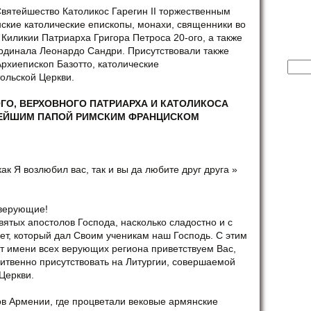
вятейшество Католикос Гарегин II торжественным
нские католические епископы, монахи, священники во
Киликии Патриарха Григора Петроса 20-ого, а также
ардинала Леонардо Сандри. Присутствовали также
рхиепископ Базотто, католические
Найт
ольской Церкви.
ГО, ВЕРХОВНОГО ПАТРИАРХА И КАТОЛИКОСА
ТЕЙШИМ ПАПОЙ РИМСКИМ ФРАНЦИСКОМ
ак Я возлюбил вас, так и вы да любите друг друга »
 верующие!
вятых апостолов Господа, насколько сладостно и с
ет, который дал Своим ученикам наш Господь. С этим
т имени всех верующих региона приветствуем Вас,
итвенно присутствовать на Литургии, совершаемой
Церкви.
ов Армении, где процветали вековые армянские