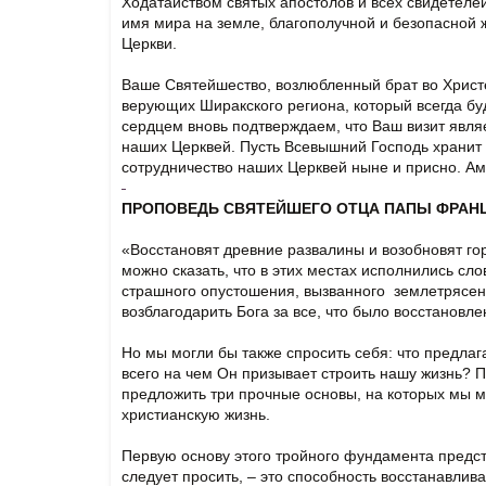
Ходатайством святых апостолов и всех свидетеле
имя мира на земле, благополучной и безопасной 
Церкви.
Ваше Святейшество, возлюбленный брат во Христ
верующих Ширакского региона, который всегда бу
сердцем вновь подтверждаем, что Ваш визит явл
наших Церквей. Пусть Всевышний Господь хранит
сотрудничество наших Церквей ныне и присно. Ам
ПРОПОВЕДЬ СВЯТЕЙШЕГО ОТЦА ПАПЫ ФРАН
«Восстановят древние развалины и возобновят гор
можно сказать, что в этих местах исполнились сл
страшного опустошения, вызванного землетрясени
возблагодарить Бога за все, что было восстановле
Но мы могли бы также спросить себя: что предлаг
всего на чем Он призывает строить нашу жизнь? Пы
предложить три прочные основы, на которых мы м
христианскую жизнь.
Первую основу этого тройного фундамента предст
следует просить, – это способность восстанавлива