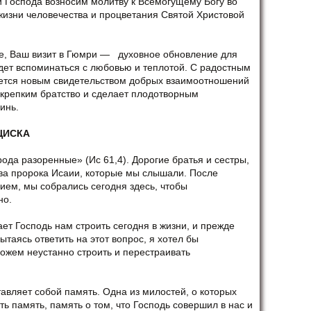
й Господа возносим молитву к Всемогущему Богу во
жизни человечества и процветания Святой Христовой
е, Ваш визит в Гюмри — духовное обновление для
дет вспоминаться с любовью и теплотой. С радостным
яется новым свидетельством добрых взаимоотношений
 крепким братство и сделает плодотворным
инь.
ЦИСКА
ода разоренные» (Ис 61,4). Дорогие братья и сестры,
ова пророка Исаии, которые мы слышали. После
ем, мы собрались сегодня здесь, чтобы
но.
ает Господь нам строить сегодня в жизни, и прежде
таясь ответить на этот вопрос, я хотел бы
ожем неустанно строить и перестраивать
авляет собой память. Одна из милостей, о которых
ть память, память о том, что Господь совершил в нас и