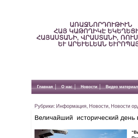
ԱՌԱՋՆՈՐԴՈՒԹԻՒՆ
ՀԱՅ ԿԱԹՈՂԻԿԷ ԵԿԵՂԵՑ
ՀԱՅԱՍՏԱՆԻ, ՎՐԱՍՏԱՆԻ, ՌՈՒ
ԵՒ ԱՐԵՒԵԼԵԱՆ ԵՒՐՈՊԱ
Главная
О нас
Новости
Видео материа
Рубрики:
Информация
,
Новости
,
Новости ор
Величайший исторический день в
“В