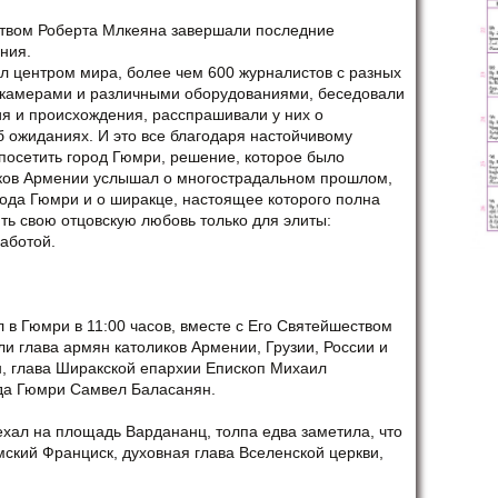
ством Роберта Млкеяна завершали последние
ния.
тал центром мира, более чем 600 журналистов с разных
окамерами и различными оборудованиями, беседовали
я и происхождения, расспрашивали у них о
б ожиданиях. И это все благодаря настойчивому
осетить город Гюмри, решение, которое было
оликов Армении услышал о многострадальном прошлом,
ода Гюмри и о ширакце, настоящее которого полна
ть свою отцовскую любовь только для элиты:
аботой.
в Гюмри в 11:00 часов, вместе с Его Святейшеством
ли глава армян католиков Армении, Грузии, России и
, глава Ширакской епархии Епископ Михаил
да Гюмри Самвел Баласанян.
хал на площадь Вардананц, толпа едва заметила, что
ский Франциск, духовная глава Вселенской церкви,