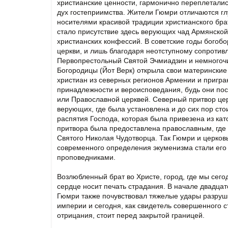
христианские ценности, гармонично переплеталис
дух гостеприимства. Жители Гюмри отличаются гл
носителями красивой традиции христианского бра
стало присутствие здесь верующих чад Армянской
христианских конфессий. В советские годы богобо
церкви, и лишь благодаря неотступному сопроти
Первопрестольный Святой Эчмиадзин и немногоч
Богородицы (Йот Верк) открыла свои матерински
христиан из северных регионов Армении и пригра
принадлежности и вероисповедания, будь они по
или Православной церквей. Северный притвор цер
верующих, где была установлена и до сих пор сто
распятия Господа, которая была привезена из кат
притвора была предоставлена православным, где
Святого Николая Чудотворца. Так Гюмри и церков
современного определения экуменизма стали его
проповедниками.
Возлюбленный брат во Христе, город, где мы сег
сердце носит печать страдания. В начале двадцат
Гюмри также почувствовал тяжелые удары разруш
империи и сегодня, как свидетель совершенного 
отрицания, стоит перед закрытой границей.