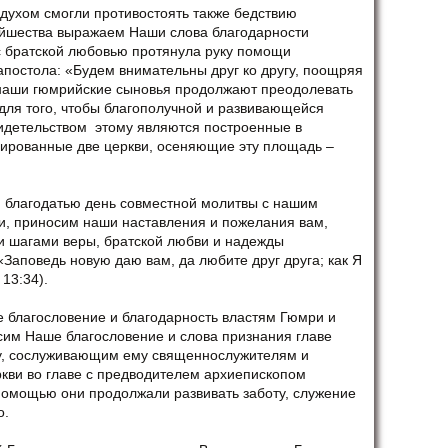
духом смогли противостоять также бедствию
тейшества выражаем Наши слова благодарности
 с братской любовью протянула руку помощи
апостола: «Будем внимательны друг ко другу, поощряя
 наши гюмрийские сыновья продолжают преодолевать
для того, чтобы благополучной и развивающейся
идетельством этому являются построенные в
уированные две церкви, осеняющие эту площадь –
й благодатью день совместной молитвы с нашим
, приносим наши наставления и пожелания вам,
 шагами веры, братской любви и надежды
«Заповедь новую даю вам, да любите друг друга; как Я
 13:34).
 благословение и благодарность властям Гюмри и
им Наше благословение и слова признания главе
у, сослуживающим ему священнослужителям и
кви во главе с предводителем архиепископом
омощью они продолжали развивать заботу, служение
о.