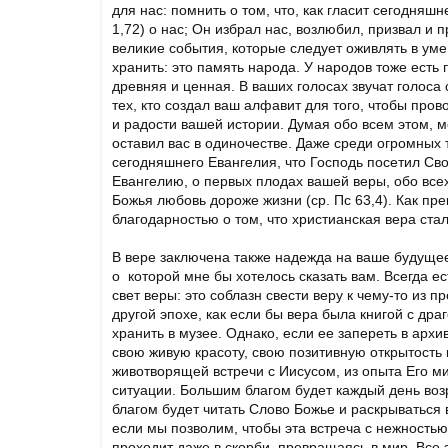
для нас: помнить о том, что, как гласит сегодняш
1,72) о нас; Он избрал нас, возлюбил, призвал и
великие события, которые следует оживлять в уме 
хранить: это память народа. У народов тоже есть 
древняя и ценная. В ваших голосах звучат голоса
тех, кто создал ваш алфавит для того, чтобы про
и радости вашей истории. Думая обо всем этом, м
оставил вас в одиночестве. Даже среди огромных
сегодняшнего Евангелия, что Господь посетил Сво
Евангелию, о первых плодах вашей веры, обо всех 
Божья любовь дороже жизни (ср. Пс 63,4). Как пр
благодарностью о том, что христианская вера ст
В вере заключена также надежда на ваше будущее,
о которой мне бы хотелось сказать вам. Всегда ес
свет веры: это соблазн свести веру к чему-то из 
другой эпохе, как если бы вера была книгой с д
хранить в музее. Однако, если ее запереть в арх
свою живую красоту, свою позитивную открытость 
животворящей встречи с Иисусом, из опыта Его ми
ситуации. Большим благом будет каждый день воз
благом будет читать Слово Божье и раскрываться 
если мы позволим, чтобы эта встреча с нежностью 
проходит даже в скорби, превращаясь в мир. Все 