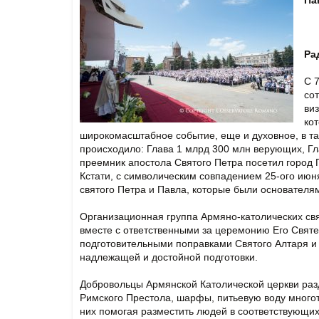
Па
Ра
С 
со
ви
ко
широкомасштабное событие, еще и духовное, в т
происходило: Глава 1 млрд 300 млн верующих, Гл
преемник апостола Святого Петра посетил город
Кстати, с символическим совпадением 25-ого июн
святого Петра и Павла, которые были основателя
Организационная группа Армяно-католических св
вместе с ответственными за церемонию Его Свят
подготовительными поправками Святого Алтаря и 
надлежащей и достойной подготовки.
Добровольцы Армянской Католической церкви разд
Римского Престола, шарфы, питьевую воду многот
них помогая разместить людей в соответствующих