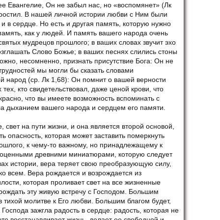
нее Евангелие, Он не забыл нас, но «воспомянет» (Лк
 простил. В нашей личной истории любви с Ним были
и в сердце. Но есть и другая память, которую нужно
память, как у людей. И память вашего народа очень
 святых мудрецов прошлого; в ваших словах звучит эхо
возглашать Слово Божье; в ваших песнях слились стоны
ожно, несомненно, признать присутствие Бога: Он не
 трудностей мы могли бы сказать словами
й народ (ср. Лк 1,68): Он помнит о вашей верности
тех, кто свидетельствовал, даже ценой крови, что
екрасно, что вы имеете возможность вспоминать с
ала дыханием вашего народа и сердцем его памяти.
 свет на пути жизни, и она является второй основой,
ть опасность, которая может заставить померкнуть
прошлого, к чему-то важному, но принадлежащему к
рагоценными древними миниатюрами, которую следует
ивах истории, вера теряет свою преобразующую силу,
ко всем. Вера рождается и возрождается из
лости, которая проливает свет на все жизненные
рождать эту живую встречу с Господом. Большим
в тихой молитве к Его любви. Большим благом будет,
Господа зажгла радость в сердце: радость, которая не
это восстанавливает жизнь, делает ее свободной и