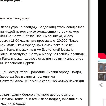
па Франциск.
достное ожидание
7 часов утра на площади Вардананц стали собираться
тни людей нетерпеливо ожидающие исторического
зита Его Святейшества Папы Франциска, число
торых к 11:00 часам уже превышало 20.000. Такое
аком маленьком городе как Гюмри пока еще не
ава Католической, или же Вселенской Церкви,
 Гюмри и отслужил Святую Мессу на главной площади.
я Католическая Церковь отметил праздник апостолов
ми Вселенской Церкви.
ященнослужителей, работники мэрии города Гюмри,
ейшеств,а были заняты последними
Святого Стола. Многие не спали несколько ночей для
авали шапки белого и желтого цветов Святого
ысячной толпе, а затем 3 часа подряд заботились о
 частях площади.