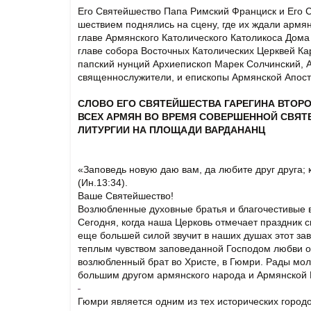
Его Святейшество Папа Римский Франциск и Его С
шествием поднялись на сцену, где их ждали армя
главе Армянского Католического Католикоса Дома 
главе собора Восточных Католических Церквей К
папский нунций Архиепископ Марек Солчинский, А
священнослужители, и епископы Армянской Апост
СЛОВО ЕГО СВЯТЕЙШЕСТВА ГАРЕГИНА ВТОРО
ВСЕХ АРМЯН ВО ВРЕМЯ СОВЕРШЕННОЙ СВЯ
ЛИТУРГИИ НА ПЛОЩАДИ ВАРДАНАНЦ
«Заповедь новую даю вам, да любите друг друга; к
(Ин.13:34).
Ваше Святейшество!
Возлюбленные духовные братья и благочестивые
Сегодня, когда наша Церковь отмечает праздник с
еще большей силой звучит в наших душах этот зав
теплым чувством заповеданной Господом любви о
возлюбленный брат во Христе, в Гюмри. Рады мол
большим другом армянского народа и Армянской 
Гюмри является одним из тех исторических город