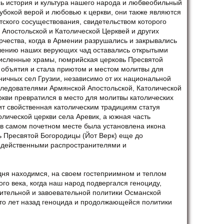
ь история и культура нашего народа и любвеобильный
убокой верой и любовью к церкви, они также являются
тского сосуществования, свидетельством которого
 Апостольской и Католической Церквей и других
рчества, когда в Армении разрушались и закрывались
влению наших верующих чад оставались открытыми
исленные храмы, гюмрийская церковь Пресвятой
е объятия и стала приютом и местом молитвы для
ничных сел Грузии, независимо от их национальной
следователями Армянской Апостольской, Католической
кви превратился в место для молитвы католических
ит свойственная католическим традициям статуя
олической церкви села Аревик, а южная часть
 в самом почетном месте была установлена икона
ь Пресвятой Богородицы (Йот Верк) еще до
 действенными распространителями и
одня находимся, на своем гостеприимном и теплом
ого века, когда наш народ подвергался геноциду,
ительной и завоевательной политики Османской
сто лет назад геноцида и продолжающейся политики