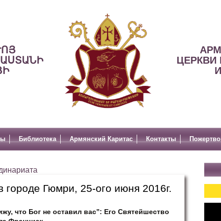
ՒՈՅ
АРМ
ՍԱՍՏԱՆԻ
ЦЕРКВИ 
ՅԻ
И
лы
Библиотека
Армянский Каритас
Контакты
Пожертво
динариата
 городе Гюмри, 25-ого июня 2016г.
ижу, что Бог не оставил вас”: Его Святейшество