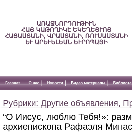
ԱՌԱՋՆՈՐԴՈՒԹԻՒՆ
ՀԱՅ ԿԱԹՈՂԻԿԷ ԵԿԵՂԵՑՒՈՅ
ՀԱՅԱՍՏԱՆԻ, ՎՐԱՍՏԱՆԻ, ՌՈՒՍԱՍՏԱՆԻ
ԵՒ ԱՐԵՒԵԼԵԱՆ ԵՒՐՈՊԱՅԻ
Главная
О нас
Новости
Видео материалы
Библиоте
Рубрики:
Другие объявления
,
П
“О Иисус, люблю Тебя!»: ра
архиепископа Рафаэля Мина