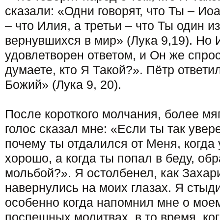
сказали: «Одни говорят, что Ты – Ио
– что Илия, а третьи – что Ты один и
вернувшихся в мир» (Лука 9,19). Но 
удовлетворен ответом, и Он же спрос
думаете, кто Я Такой?». Пётр ответи
Божий» (Лука 9, 20).
После короткого молчания, более мяг
голос сказал мне: «Если ты так увер
почему ты отдалился от Меня, когда 
хорошо, а когда ты попал в беду, об
мольбой?». Я остолбенел, как Захар
навернулись на моих глазах. Я стыд
особенно когда напомнил мне о моем
поспешных молитвах, в то время, ко