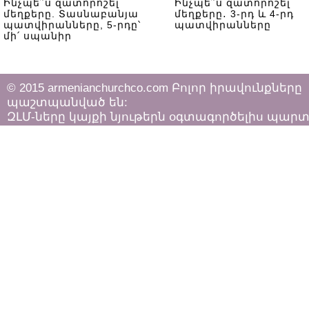
Ինչպե՞ս զատորոշել
Ինչպե՞ս զատորոշել
մեղքերը. Տասնաբանյա
մեղքերը․ 3-րդ և 4-րդ
պատվիրանները, 5-րդը՝
պատվիրանները
մի՛ սպանիր
© 2015 armenianchurchco.com Բոլոր իրավունքները
պաշտպանված են:
ԶԼՄ-ները կայքի նյութերն օգտագործելիս պար
հետևել «Հեղինակային իրավունքի և հարակից
իրավունքների մասին»
ՀՀ օրենքի դրույթներին: