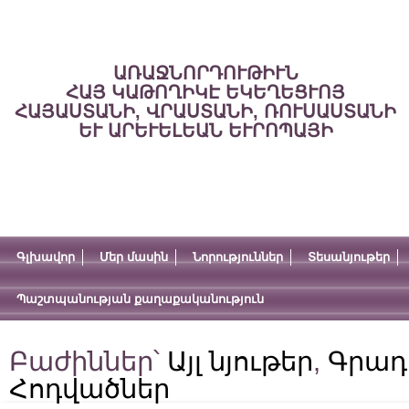
ԱՌԱՋՆՈՐԴՈՒԹԻՒՆ
ՀԱՅ ԿԱԹՈՂԻԿԷ ԵԿԵՂԵՑՒՈՅ
ՀԱՅԱՍՏԱՆԻ, ՎՐԱՍՏԱՆԻ, ՌՈՒՍԱՍՏԱՆԻ
ԵՒ ԱՐԵՒԵԼԵԱՆ ԵՒՐՈՊԱՅԻ
Գլխավոր
Մեր մասին
Նորություններ
Տեսանյութեր
Պաշտպանության քաղաքականություն
Բաժիններ՝
Այլ նյութեր
,
Գրա
Հոդվածներ