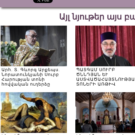
Այլ նյութեր այս 
Արհ. Տ. Գևորգ Արքեպս.
ՊԱՏԳԱՄ ՍՈՒՐԲ
Նորատունկյանի Սուրբ
ԾՆՆԴՅԱՆ ԵՒ
Հարության տոնի
ԱՍՏՎԱԾԱՀԱՅՏՆՈՒԹՅԱ
հովվական ուղերձը
ՏՈՆԵՐԻ ԱՌԹԻՎ