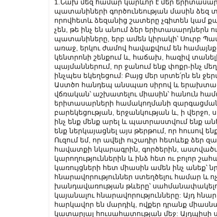
1.Նախ մեզ համար կարևոր է մեր երիտասար
պատանիների գործունեության մասին ձեզ տ
որովհետև ձեզանից շատերը չգիտեն կամ 
չեն, թե ինչ են անում ձեր երիտասարդներն ո
պատանիները, երբ ամեն կիրակի՝ Սուրբ Պ
առաջ, երկու ժամով հավաքվում են համայնք
կենտրոնի շենքում և, հաճախ, հազիվ տանել
պայմաններում, որ ջանում ենք փոքր-ինչ մեղ
ինչպես եկեղեցում: Բայց մեր սրտե՛րն են ջե
Աստծո հանդեպ անսպառ սիրով և երախտագ
վճռական՝ աշխատելու միասին՝ հանուն համ
երիտասարների համակողմանի զարգացման, 
բարեկեցության, երջանկության և, ի վերջո, ս
ինչ ենք մենք արել և պատրաստվում ենք անել
ենք ներկայացնել այս թերթում, որ հուսով են
Ուզում եմ, որ ավելի ուշադիր հետևեք ձեր 
հավատքի նկարագրին, գործերին, աստված
կարողություններին և ինձ հետ ու բոլոր շահ
կառույցների հետ միասին ամեն ինչ անեք՝ 
հնարավորություններ ստեղծելու համար և ոչ
խանդավառության թևերը՝ սահմանափակելո
կայանալու հնարավորությունները: Այդ հնար
հարկավոր են մարդիկ, ովքեր դրանք միասն
կատարյալ հուսահատության մեջ: Այդպիս