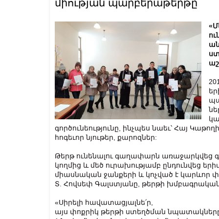
միության պարբերաթերթը
«Մ
ու
ան
ստ
աշ
20
եր
պա
նե
կա
գործունեությունը, ինչպես նաեւ՝ Հայ Կաթո
հոգեւոր նյութեր, քարոզներ:
Թերթ ունենալու գաղափարն առաջարկվեց գյո
կողմից և մեծ ուրախությամբ ընդունվեց երի
միասնական ջանքերի և կոչված է կարևոր փո
Տ. Հովսեփ Գալստյանը, թերթի խմբագրականո
«Սիրելի հավատացյալնե՛ր,
այս փոքրիկ թերթի ստեղծման նպատակները 