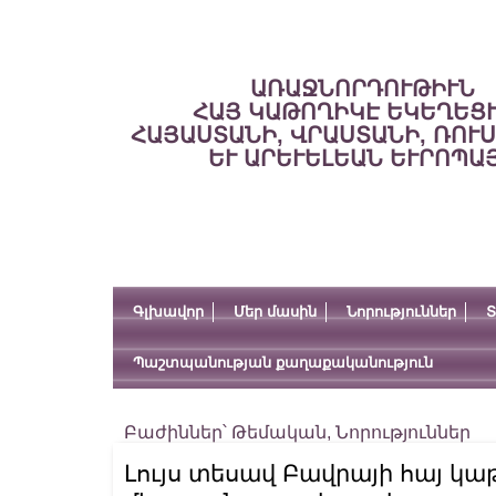
ԱՌԱՋՆՈՐԴՈՒԹԻՒՆ
ՀԱՅ ԿԱԹՈՂԻԿԷ ԵԿԵՂԵՑ
ՀԱՅԱՍՏԱՆԻ, ՎՐԱՍՏԱՆԻ, ՌՈՒ
ԵՒ ԱՐԵՒԵԼԵԱՆ ԵՒՐՈՊԱ
Գլխավոր
Մեր մասին
Նորություններ
Տ
Պաշտպանության քաղաքականություն
Բաժիններ՝
Թեմական
,
Նորություններ
Լույս տեսավ Բավրայի հայ կ