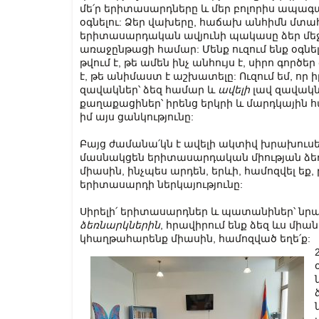
մե՛ր երիտասարդները և մեր բոլորիս ապագան
օգնելու: Ձեր վախերը, հաճախ անհիմն մտահո
երիտասարդական ավյունի պակասը ձեր մե
առաջընթացի համար: Մենք ուզում ենք օգնել
թվում է, թե ամեն ինչ անհույս է, սիրո գործե
է, թե անիմաստ է աշխատելը: Ուզում եմ, որ ի
զավակներ՝ ձեզ համար և
ավելի
լավ զավակն
քաղաքացիներ՝ իրենց երկրի և մարդկային հ
իմ այս ցանկությունը:
Բայց ժամանա՛կն է ավելի ակտիվ խրախուսե
մասնակցեն երիտասարդական միության ձեռ
միասին, ինչպես արդեն, երևի, համոզվել եք,
երիտասարդի ներկայությունը:
Սիրելի՛ երիտասարդներ և պատանիներ՝ նր
ձեռնարկներին
, հրավիրում ենք ձեզ ևս միան
կհաղթահարենք միասին, համոզված եղե՛ք: