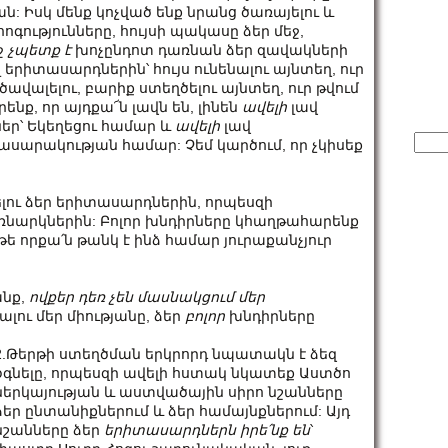
: Իսկ մենք կոչված ենք նրանց ծառայելու և
գությունները, հույսի պակասը ձեր մեջ,
ջ
չպետք
է
խոչընդոտ դառնան ձեր զավակների
 երիտասարդներին՝ հույս ունենալու այնտեղ, ուր
ր ծավալելու, բարիք ստեղծելու այնտեղ, ուր թվում
րենք, որ այդքա՜ն լավն են, լինեն
ավելի
լավ
եր՝ Եկեղեցու համար և
ավելի
լավ
Sear
ասարակության համար: Չեմ կարծում, որ չկիսեք
for:
լու ձեր երիտասարդներին, որպեսզի
նարկներին: Բոլոր խնդիրները կհաղթահարենք
 թե որքա՛ն թանկ է ինձ համար յուրաքանչյուր
անք,
ովքեր
դեռ
չեն
մասնակցում
մեր
ալու մեր միությանը, ձեր
բոլոր
խնդիրները
2.Թերթի ստեղծման երկրորդ նպատակն է ձեզ
օգնելը, որպեսզի ավելի հստակ նկատեք Աստծո
ներկայության և աստվածային սիրո նշանները
ձեր ընտանիքներում և ձեր համայնքներում: Այդ
նշանները ձեր
երիտասարդներն
իրե՛նք
են
՝