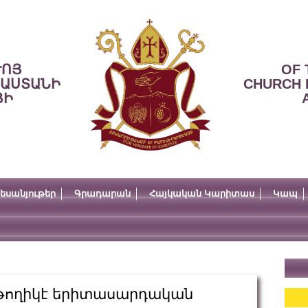
ՒՈՅ
OF 
ՍԱՍՏԱՆԻ
CHURCH 
ՅԻ
եսանյութեր
Գրադարան
Հայկական Կարիտաս
Կապ
աթողիկէ երիտասարդական