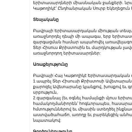
երիտասարդների միասնական ջանքերի. նրա
Կաթողիկէ՝ Ընդհանրական Սուրբ Եկեղեցուն 
Տեսլականը
Բավրայի Երիտասարդական միության տեսլա
առաջնորդել դեպի մի ապագա, երբ երիտասար
զարգացման համար ապահովել առավելագու
Տեր Հիսուս Քրիստոսին եւ մարդկության լա
առաջնորդող երիտասարդներ:
Առաքելությունը
Բավրայի Հայ Կաթողիկէ Երիտասարդական միո
1.ապրել Տեր Հիսուսի Քրիստոսի Ավետարանի 
քարոզել Ավետարանը կյանքով, խոսքով եւ գ
սրբություն,
2.զարգանալ (եւ օգնել համայնքի մյուս երի
համակողմանիորեն՝ հոգևորապես, հասարա
հմտություններով եւ միասին ստեղծել ինք
աստվածահաճո, առողջ եւ բարեկեցիկ անհա
նպատակով:
Գործունեությունը