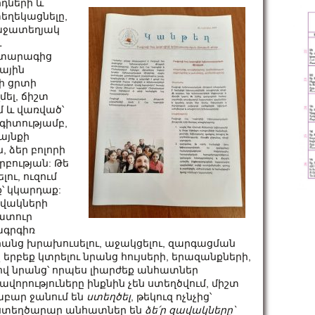
դների և
եղեկացնելը,
քաջատեղյակ
ւ
ատարագից
ային
ի ցրտի
մել, ճիշտ
րմ և վառված՝
իտությամբ,
այնքի
ձեր բոլորի
րբության: Թե
ու, ուզում
ք՝ կկարդաք:
զավակների
ատուր
ագրգիռ
նրանց խրախուսելու, աջակցելու, զարգացման
 երբեք կտրելու նրանց հույսերի, երազանքների,
վ նրանց՝ որպես լիարժեք անհատներ
ավորություները ինքնին չեն ստեղծվում, միշտ
աբար ջանում են
ստեղծել
, թեկուզ ոչնչից՝
ի ստեղծարար անհատներ են
ձե՛ր
զավակները՝