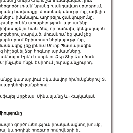
փաստը Սուրբ Հոգու շարունակական, լուռ
ներգործության՝ նրանց խանդավառ սրտերում,
նրանց հավատքը, միասնականությունը, ավելին
անելու, իմանալու, աղոթելու ցանկությունը:
Նրանք ունեն առաքելություն՝ այդ ամենը
փոխանցելու նաև ձեզ, որ հաճախ, կենցաղային
հոգսերով տարված, մոռանում եք կամ չեք
կարևորում Քրիստոսի ներկայությունը,
մասնակից չեք լինում Սուրբ Պատարագին:
եզ հիշեցնել ձեր հոգևոր արմատները,
ոտենալու Իրեն և սիրելու Ձեր Տեր Աստծուն
՝ ինչպես Ինքն է սիրում յուրաքանչյուրիդ.
քը կատարվում է կամավոր հիմունքներով՝ Տ.
ասարդների ջանքերով:
Ռաֆայել Արքեպս. Մինասյանը և «Հայկական
իությունը
ավոր գործունեություն իրականացնող խումբ,
 հայ կաթողիկէ հոգեւոր հովիվների եւ