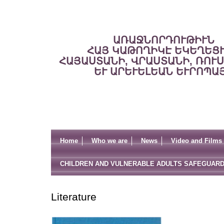
ԱՌԱՋՆՈՐԴՈՒԹԻՒՆ
ՀԱՅ ԿԱԹՈՂԻԿԷ ԵԿԵՂԵՑ
ՀԱՅԱՍՏԱՆԻ, ՎՐԱՍՏԱՆԻ, ՌՈՒ
ԵՒ ԱՐԵՒԵԼԵԱՆ ԵՒՐՈՊԱ
Home
Who we are
News
Video and Films
CHILDREN AND VULNERABLE ADULTS SAFEGUARD
Literature