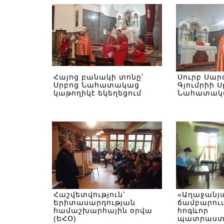
Հայոց բանակի տոնը՝
Սուրբ Սար
Սրբոց Նահատակաց
Գյումրիի Ս
կաթողիկէ եկեղեցում
Նահատակա
Հաշվետվություն՝
«Աղաջանյ
Երիտասարդության
ճամբարու
համաշխարհային օրվա
հոգևոր
(ԵՀՕ)
պատրաստ