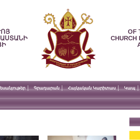
ՒՈՅ
OF 
ՍԱՍՏԱՆԻ
CHURCH 
ՅԻ
եսանյութեր
Գրադարան
Հայկական Կարիտաս
Կապ