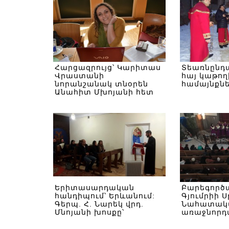
Հարցազրույց՝ Կարիտաս
Տեառնընդ
Վրաստանի
հայ կաթող
նորանշանակ տնօրեն
համայնքնե
Անահիտ Մխոյանի հետ
Երիտասարդական
Բարեգործ
հանդիպում՝ Երևանում:
Գյումրիի Ս
Գերպ. Հ. Նարեկ վրդ.
Նահատակ
Մնոյանի խոսքը՝
առաջնորդ
երիտասարդներին
եկեղեցում