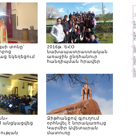
գսի տոնը՝
2016թ. ԵՀՕ
րբոց
նախապատրաստական
ց եկեղեցում
առաջին ընդհանուր
հանդիպման հրավեր
ան»
Ձիթհանքով գյուղում
մ անցկացվեց
օրհնվել է նորակառույց
Կարմիր Ավետարան
ության
մատուռը