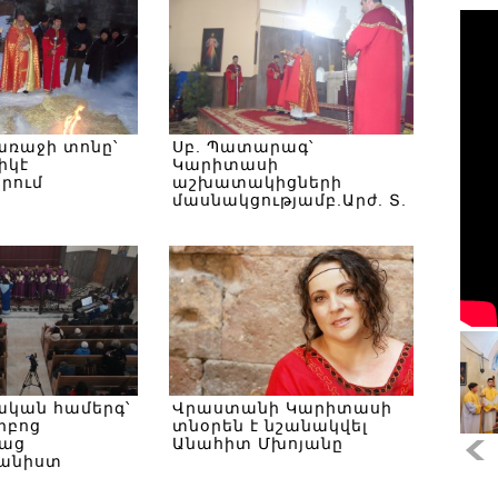
առաջի տոնը՝
Սբ. Պատարագ՝
իկէ
Կարիտասի
րում
աշխատակիցների
մասնակցությամբ.Արժ. Տ.
Գրիգոր ավ.քհն.
Մկրտչյանի քարոզը
ական համերգ՝
Վրաստանի Կարիտասի
րբոց
տնօրեն է նշանակվել
աց
Անահիտ Մխոյանը
անիստ