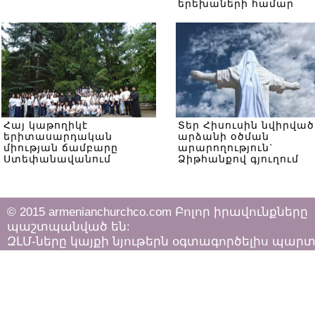
երեխաների համար
Հայ կաթողիկէ
Տեր Հիսուսին նվիրված
երիտասարդական
արձանի օծման
միության ճամբարը
արարողություն`
Ստեփանավանում
Ձիթհանքով գյուղում
© 2015 armenianchurchco.com Բոլոր իրավունքները
պաշտպանված են:
ԶԼՄ-ները կայքի նյութերն օգտագործելիս պար
հետևել «Հեղինակային իրավունքի և հարակից
իրավունքների մասին»
ՀՀ օրենքի դրույթներին: