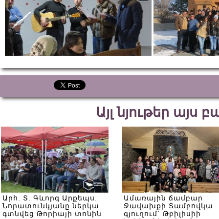
Այլ նյութեր այս 
Արհ. Տ. Գևորգ Արքեպս.
Ամառային ճամբար
Նորատունկյանը ներկա
Ջավախքի Տամբովկա
գտնվեց Թորիայի տոնին
գյուղում` Թբիլիսիի