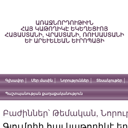
ԱՌԱՋՆՈՐԴՈՒԹԻՒՆ
ՀԱՅ ԿԱԹՈՂԻԿԷ ԵԿԵՂԵՑՒՈՅ
ՀԱՅԱՍՏԱՆԻ, ՎՐԱՍՏԱՆԻ, ՌՈՒՍԱՍՏԱՆԻ
ԵՒ ԱՐԵՒԵԼԵԱՆ ԵՒՐՈՊԱՅԻ
Գլխավոր
Մեր մասին
Նորություններ
Տեսանյութեր
Պաշտպանության քաղաքականություն
Բաժիններ՝
Թեմական
,
Նորու
Գյումրիի հայ կաթողիկէ