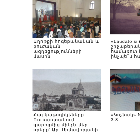
Աղոթքի հոգեբանական և
«Laudato si
բուժական
շրջաբերա
ազդեցությունների
համառոտ է
մասին
ինչպե՞ս հ
ճգնաժամը
Հայ կաթողիկեները
«Կոչնակ» No
Ռուսաստանում,
3.8
ցարիզմից մինչև մեր
օրերը՝ Ար. Սիմավորյանի
և Վ.Հովյանի գրքում
(PDF)