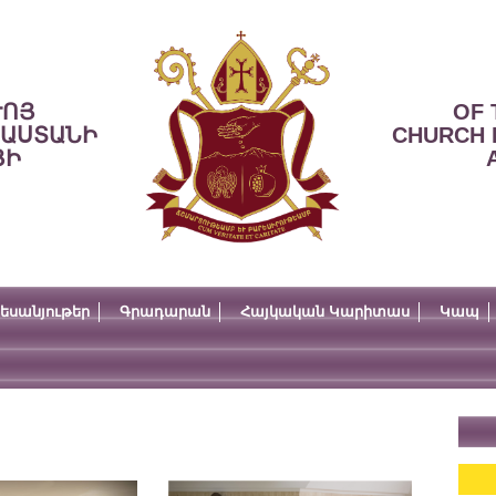
ՒՈՅ
OF 
ՍԱՍՏԱՆԻ
CHURCH 
ՅԻ
եսանյութեր
Գրադարան
Հայկական Կարիտաս
Կապ