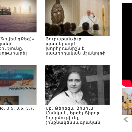
 (Գովեմ զՔեզ)»
Յուրաքանչիւր
կանի
պատերազմ
ությունը.
խորհրդանիշն է
աղթահարել
սպառողական մշակոյթի
. 3.5, 3.6, 3.7,
Սբ. Թերեզա Յիսուս
Մանկան, Երգել Տիրոջ
Ողորմութիւնը
(ինքնակենսագրական
ձեռագրերը)