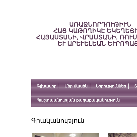
ԱՌԱՋՆՈՐԴՈՒԹԻՒՆ
ՀԱՅ ԿԱԹՈՂԻԿԷ ԵԿԵՂԵՑ
ՀԱՅԱՍՏԱՆԻ, ՎՐԱՍՏԱՆԻ, ՌՈՒ
ԵՒ ԱՐԵՒԵԼԵԱՆ ԵՒՐՈՊԱ
Գլխավոր
Մեր մասին
Նորություններ
Տ
Պաշտպանության քաղաքականություն
Գրականություն