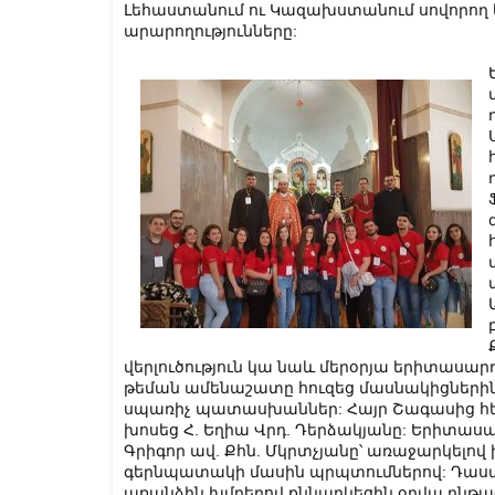
Լեհաստանում ու Կազախստանում սովորող 
արարողությունները:
վերլուծություն կա նաև մերօրյա երիտասար
թեման ամենաշատը հուզեց մասնակիցներին
սպառիչ պատասխաններ: Հայր Շագասից հետ
խոսեց Հ. Եղիա Վրդ. Դերձակյանը: Երիտա
Գրիգոր ավ. Քհն. Մկրտչյանը՝ առաջարկելով 
գերնպատակի մասին պրպտումներով: Դասա
առանձին խմբերով քննարկեցին օրվա ընթա