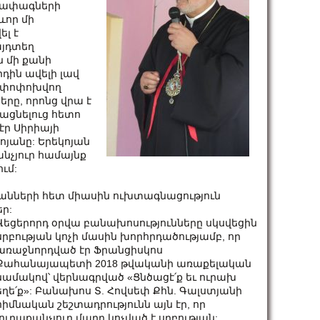
 փափագների
ևոր մի
լ է
այդտեղ
 մի քանի
դին ավելի լավ
գ փոփոխվող
րը, որոնց վրա է
րացնելուց հետո
էր Սիրիայի
ոյանը: Երեկոյան
անչյուր համայնք
ւմ:
անների հետ միասին ուխտագնացություն
ր:
Վեցերորդ օրվա բանախոսությունները սկսվեցին
սրբության կոչի մասին խորհրդածությամբ, որ
առաջնորդված էր Ֆրանցիսկոս
Քահանայապետի 2018 թվականի առաքելական
նամակով՝ վերնագրված «Ցնծացէ՛ք եւ ուրախ
եղե՛ք»: Բանախոս Տ. Հովսեփ Քհն. Գալստյանի
հիմնական շեշտադրությունն այն էր, որ
յուրաքանչյուր մարդ կոչված է սրբության: