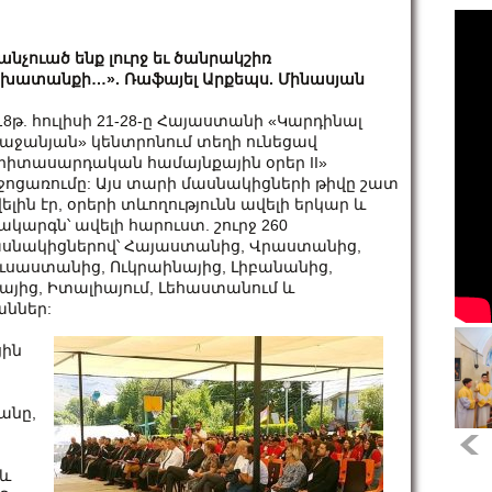
անչուած ենք լուրջ եւ ծանրակշիռ
խատանքի…». Ռաֆայել Արքեպս. Մինասյան
18թ. հուլիսի 21-28-ը Հայաստանի «Կարդինալ
աջանյան» կենտրոնում տեղի ունեցավ
րիտասարդական համայնքային օրեր II»
ջոցառումը: Այս տարի մասնակիցների թիվը շատ
ելին էր, օրերի տևողությունն ավելի երկար և
ակարգն՝ ավելի հարուստ. շուրջ 260
սնակիցներով՝ Հայաստանից, Վրաստանից,
ւսաստանից, Ուկրաինայից, Լիբանանից,
այից, Իտալիայում, Լեհաստանում և
ններ:
ցին
անը,
ե
 և