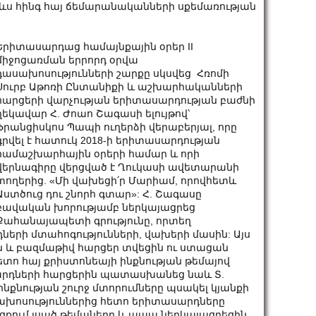
ևս հինգ հայ ճեմարանականների սքեմառության
Երիտասարդաց համայնքային օրեր II
միջոցառման երրորդ օրվա
դասախոսությունների շարքը սկսվեց Հռոմի
Սուրբ Աթոռի Ընտանիքի և աշխարհականների
հարցերի վարչության երիտասարդության բաժնի
ղեկավար Հ. Ժոաո Շագասի ելույթով՝
Ֆրանցիսկոս Պապի ուղերձի վերաբերյալ, որը
գրվել է հատուկ 2018-ի երիտասարդության
համաշխարհային օրերի համար և որի
վերնագիրը վերցված է Ղուկասի ավետարանի
տողերից. «Մի վախեցի՛ր Մարիամ, որովհետև
Աստծուց դու շնորհ գտար»: Հ. Շագասը
բավական խորությամբ ներկայացրեց
Քահանայապետի գրությունը, որտեղ
դների մտահոգությունների, վախերի մասին: Այս
 և բազմաթիվ հարցեր տվեցին ու ստացան
ո հայ քրիստոնեայի ինքնության թեմայով
սարդների հարցերին պատասխանեց նաև Տ.
ինքնության շուրջ մտորումները պսակել կյանքի
խոսություններից հետո երիտասարդները
ցքում լսած թեմաները և ապա ներկայացրեցին