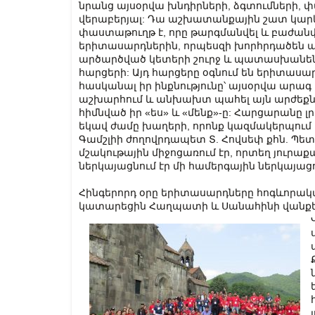
նրանց այսօրվա խնդիրների, ձգտումների,
վերաբերյալ: Դա աշխատանքային շատ կար
փաստաթուղթ է, որը թարգմանվել և բաժանվե
երիտասարդներին, որպեսզի խորհրդածեն 
արծարծված կետերի շուրջ և պատասխանեն
հարցերի: Այդ հարցերը օգնում են երիտասար
հասկանալ իր ինքնությունը՝ այսօրվա արա
աշխարհում և անխախտ պահել այն արժեքնե
հիմնված իր «ես» և «մենք»-ը: Հարցարանը լ
եկավ ժամը խաղերի, որոնք կազմակերպում 
Գամշլիի ժողովրդապետ Տ. Հովսեփ քհն. Պետ
մշակութային միջոցառում էր, որտեղ յուրաք
ներկայացնում էր մի համերգային ներկայացո
Հինգերորդ օրը երիտասարդները հոգևորակ
կատարեցին Հաղպատի և Սանահինի վանքե