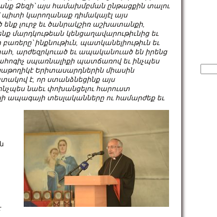
անք
Ձեզի՝
այս
համախմբման
ընթացքին
տալու
պիտի
կարողանաք
դիմակայէլ
այս
 ենք լուրջ եւ ծանրակշիռ աշխատանքի,
ենք մարդկութեան կենցաղավարութիւնից եւ
բառերը՝ ինքնութիւն, պատկանելիութիւն եւ
վստահ, արժեզրկուած եւ ապականուած են իրենց
ահոգիչ սպառնալիքի պատճառով եւ ինչպես
Sear
յ Կաթողիկէ Երիտասարդներին միասին
for:
տակով է, որ ստանձնեցինք այս
չպես նաեւ փոխանցելու հարուստ
ալի ապագայի տեսլականները ու համարժեք եւ
ն
է