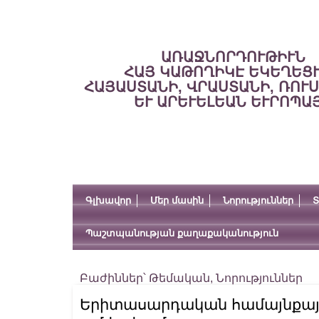
ԱՌԱՋՆՈՐԴՈՒԹԻՒՆ
ՀԱՅ ԿԱԹՈՂԻԿԷ ԵԿԵՂԵՑ
ՀԱՅԱՍՏԱՆԻ, ՎՐԱՍՏԱՆԻ, ՌՈՒ
ԵՒ ԱՐԵՒԵԼԵԱՆ ԵՒՐՈՊԱ
Գլխավոր
Մեր մասին
Նորություններ
Տ
Պաշտպանության քաղաքականություն
Բաժիններ՝
Թեմական
,
Նորություններ
Երիտասարդական համայնքային