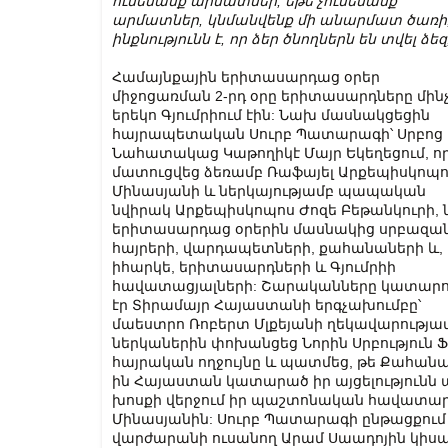
ունենանք արմատներ, եթե չունենանք
արմատներ, կնմանվենք մի անարմատ ծառի, ո
ինքնությունն է, որ ձեր ծնողներն են տվել ձ
Համայնքային երիտասարդաց օրեր
միջոցառման 2-րդ օրը երիտասարդները մին
երեկո Գյումրիում էին: Նախ մասնակցեցին
հայրապետական Սուրբ Պատարագի՝ Սրբոց
Նահատակաց Կաթողիկէ Մայր Եկեղեցում, ո
մատուցվեց ձեռամբ Ռաֆայել Արքեպիսկոպ
Մինասյանի և ներկայությամբ պապական
նվիրակ Արքեպիսկոպոս Ժոզե Բեթանկուրի,
երիտասարդաց օրերին մասնակից սրբազա
հայրերի, վարդապետների, քահանաների և,
իհարկե, երիտասարդների և Գյումրիի
հավատացյալների: Շարականները կատարո
էր Տիրամայր Հայաստանի երգչախումբը՝
մաեստրո Ռոբերտ Մլքեյանի ղեկավարությա
ներկաներին փոխանցեց Նորին Սրբությու
հայրական ողջույնը և պատմեց, թե Քահանայ
ին Հայաստան կատարած իր այցելությունն 
խոսքի վերջում իր պաշտոնական հավատար
Մինասյանին: Սուրբ Պատարագի ընթացքում 
վարժարանի ուսանող Արամ Սաադոյին կիս