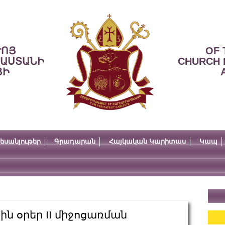
ՒՈՅ
OF 
ՍԱՍՏԱՆԻ
CHURCH 
ՅԻ
եսանյութեր
Գրադարան
Հայկական Կարիտաս
Կապ
 օրեր II միջոցառման