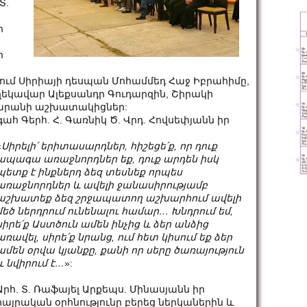
Տ.
ի
ր
ում Սիրիայի դեսպան Մոհամմեդ Հաջ Իբրահիմը,
ղեկավար Ալեքսանդր Գուդարզին, Շիրակի
արանի աշխատակիցներ:
 Գերհ. Հ. Գառնիկ Ծ. Վրդ. Հովսեփյանն իր
«
Սիրելի՛ երիտասարդներ, հիշեցե՛ք, որ դուք
ապագա առաջնորդներ եք, դուք արդեն իսկ
պետք է ինքներդ ձեզ տեսնեք որպես
առաջնորդներ և ավելի ջանասիրությամբ
աշխատեք ձեզ շրջապատող աշխարհում ավելի
մեծ ներդրում ունենալու համար…
Խնդրում եմ,
սիրե՛ք Աստծուն ամեն ինչից և ձեր անձից
առավել, սիրե՛ք նրանց, ում հետ կիսում եք ձեր
ամեն օրվա կյանքը, քանի որ սերը ծառայություն
և նվիրում է…
»:
Արհ. Տ. Ռաֆայել Արքեպս. Մինասյանն իր
հայրական օրհնությունը բերեց ներկաներին և