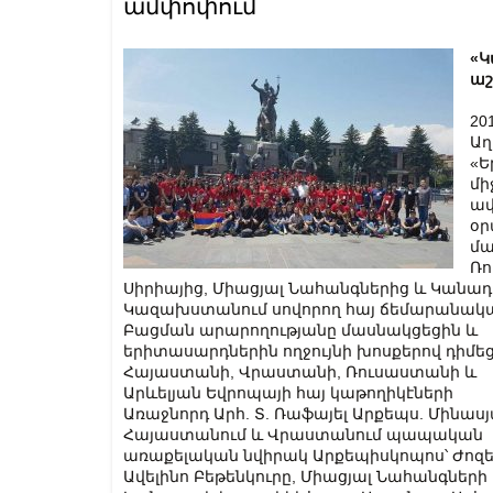
ամփոփում
«Կ
աշ
20
Աղ
«Ե
մի
ավ
օր
մա
Ռո
Սիրիայից, Միացյալ Նահանգներից և Կանադ
Կազախստանում սովորող հայ ճեմարանակա
Բացման արարողությանը մասնակցեցին և
երիտասարդներին ողջույնի խոսքերով դիմե
Հայաստանի, Վրաստանի, Ռուսաստանի և
Արևելյան Եվրոպայի հայ կաթողիկէների
Առաջնորդ Արհ. Տ. Ռաֆայել Արքեպս. Մինասյ
Հայաստանում և Վրաստանում պապական
առաքելական նվիրակ Արքեպիսկոպոս՝ Ժոզ
Ավելինո Բեթենկուրը, Միացյալ Նահանգների