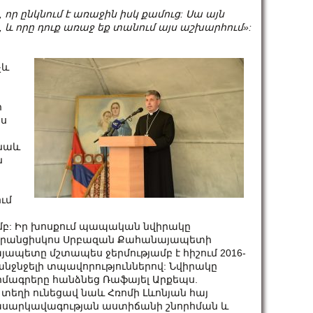
ր ընկնում է առաջին իսկ քամուց: Սա այն
եզ, և որը դուք առաջ եք տանում այս աշխարհում»:
չև
ր
ոս
 նաև
ն
ւմ
մբ: Իր խոսքում պապական նվիրակը
ն Ֆրանցիսկոս Սրբազան Քահանայապետի
ապետը մշտապես ջերմությամբ է հիշում 2016-
անջնջելի տպավորություններով: Նվիրակը
մագրերը հանձնեց Ռաֆայել Արքեպս.
տեղի ունեցավ նաև Հռոմի Լևոնյան հայ
ասարկավագության աստիճանի շնորհման և