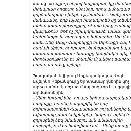
ասաց. «
Մաքուր
սիրով
հայրաբար
կը
մօտեն
փրկարար
հոգեւոր
սնունդը
,
որով
ամրացած՝
կործանարար
ոխերիմ
թշնամուն
…
Կանչուած
մանաւանդ, երբ այսօր հստակորեն կը տեսն
անհաստատ ընթացքից, թէ այս երեք բանալի 
վկայութիւն, եթէ ոչ լրիւ կորսուած, ապա, 
նախընտիր եւ հարազատ իմաստից։ Այս մտ
նաեւ Ձեզ՝ Մայր Հայրենիքի եւ Սփիւռքի Հա
համախմբելու եւ իրարու ծանօթանալու նպա
պատասխանատու հաւաքը կազմակերպել, ին
փորձառութիւնը եւ միասին մշակելու բաղձ
հաստատուն քայլերը»:
Պապական նվիրակ Արքեպիսկոպոս Ժոզե
Ավելինո Բեթանկուրը երիտասարդներին կոչ
արեց ամուռ կառչած մնալ հոգևոր և ազգայի
արմատներին.
«
Մենք
հուսով
ենք
,
որ
այս
երիտասարդական
հավաքը
,
որտեղ
հավաքվել
են
հայ
երիտասարդներ
Հայաստանի
շրջաններից
և
Եվրոպայի
շատ
երկրներից
,
կարող
է
օգնել
և
զորացնել
ձեզ
նմանվելու
այն
ականավոր
հայերին
,
ում
ես
հանդիպել
եմ
…
Մենք պետք 