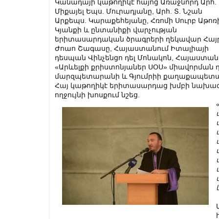
Կանադայի կաթողիկէ հայոց Առաջնորդ Արհ. 
Միքայել Եպս. Մուրադյանը, Արհ. Տ. Նշան
Արքեպս. Կարաքեհեյանը, Հռոմի Սուրբ Աթոռ
Կյանքի և ընտանիքի վարչության
երիտասարդական ծրագրերի ղեկավար Հայ
Ժոաո Շագասը, Հայաստանում Իտալիայի
դեսպան Վինչենցո դել Մոնակոն, Հայաստան
«Արևելքի քրիստոնյաներ ՍՕՍ» միավորման 
մարզպետարանի և Գյումրիի քաղաքապետ
Հայ կաթողիկէ երիտասարդաց խմբի նախագահ
ողջույնի խոսքում նշեց.