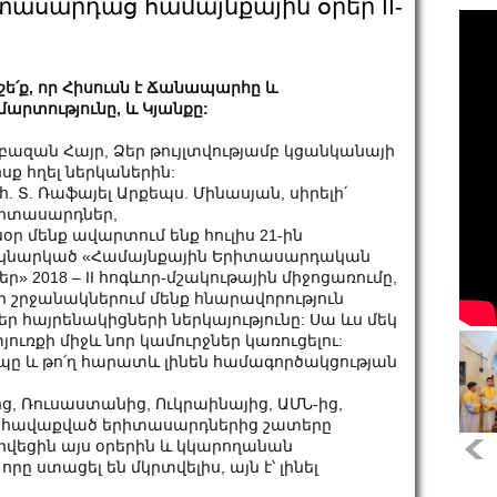
տասարդաց համայնքային օրեր II-
շե՛ք, որ Հիսուսն է Ճանապարհը և
մարտությունը, և Կյանքը:
բազան Հայր, Ձեր թույլտվությամբ կցանկանայի
սք հղել ներկաներին:
հ. Տ. Ռաֆայել Արքեպս. Մինասյան, սիրելի՛
իտասարդներ,
սօր մենք ավարտում ենք հուլիս 21-ին
կնարկած «Համայնքային Երիտասարդական
եր» 2018 – II հոգևոր-մշակութային միջոցառումը,
ի շրջանակներում մենք հնարավորություն
մեր հայրենակիցների ներկայությունը: Սա ևս մեկ
ւռքի միջև նոր կամուրջներ կառուցելու:
կապը և թո՛ղ հարատև լինեն համագործակցության
, Ռուսաստանից, Ուկրաինայից, ԱՄՆ-ից,
եղ հավաքված երիտասարդներից շատերը
րվեցին այս օրերին և կկարողանան
րը ստացել են մկրտվելիս, այն է՝ լինել