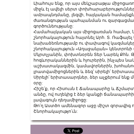
Լիահույս ենք, որ այս մեկշաբաթյա միջոցա
միջև էլ ավելի սերտ փոխհարաբերություն
ամրապնդմանը, լեզվի, հայկական համայնքնե
ժառանգության պահպանման ու զարգացմա
գործունեությանը:
Համահայկական այս միջոցառման համար, ն
շնորհակալություն հայտնել Արհ. Տ. Ռաֆայե
նախաձեռնությամբ ու փափագով կազմակերպ
շնորհակալություն «Աղաջանյան» կենտրոն
Մկրտչյանին, փոխտնօրեն Տեր Նարեկ Քհն. 
հոգևորականներին և հյուրերին, ինչպես ն
աշխատակազմին, կամավորներին, խոհանո
լրատվամիջոցներին և ձեզ՝ սիրելի՛ երիտաս
Սիրելի՛ երիտասարդներ, ձեր աչքերում ենք
օրը:
Հիշե՛ք, որ Հիսուսն է Ճանապարհը և Ճշմարտ
անձը, ով ուղեկից է ձեր կյանքի ճանապարհին
լավագույն դեղամիջոցը:
Թո՛ղ Աստծո ամենազոր աջը միշտ զորավիգ 
Շնորհակալությո՛ւն: