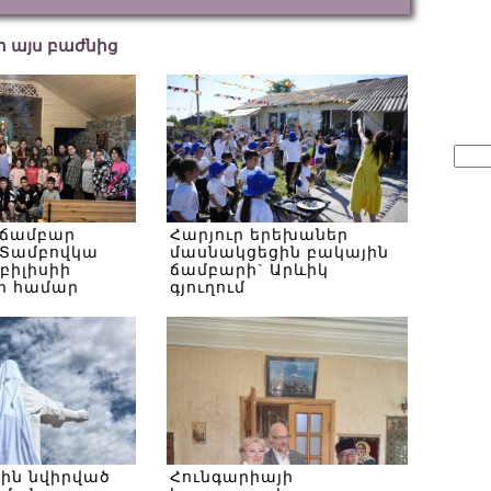
եր այս բաժնից
Sear
for:
 ճամբար
Հարյուր երեխաներ
Տամբովկա
մասնակցեցին բակային
Թբիլիսիի
ճամբարի` Արևիկ
ի համար
գյուղում
սին նվիրված
Հունգարիայի