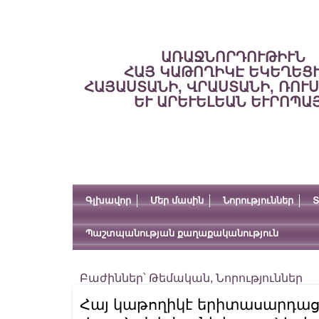
ԱՌԱՋՆՈՐԴՈՒԹԻՒՆ
ՀԱՅ ԿԱԹՈՂԻԿԷ ԵԿԵՂԵՑ
ՀԱՅԱՍՏԱՆԻ, ՎՐԱՍՏԱՆԻ, ՌՈՒ
ԵՒ ԱՐԵՒԵԼԵԱՆ ԵՒՐՈՊԱ
Գլխավոր
Մեր մասին
Նորություններ
Տ
Պաշտպանության քաղաքականություն
Բաժիններ՝
Թեմական
,
Նորություններ
Հայ կաթողիկէ երիտասարդաց