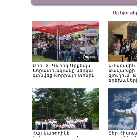
Այլ նյութ
Արհ. Տ. Գևորգ Արքեպս.
Ամառային
Նորատունկյանը ներկա
Ջավախքի 
գտնվեց Թորիայի տոնին
գյուղում` 
երեխաներ
Հայ կաթողիկէ
Տեր Հիսու