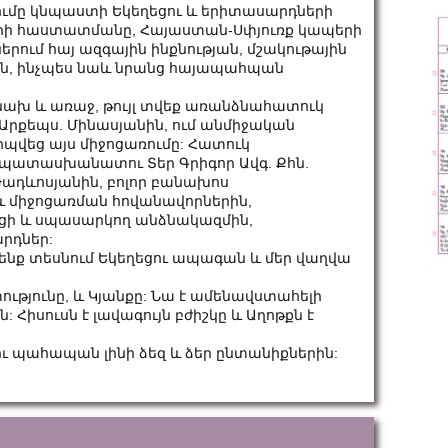
ռումը կնպաստի Եկեղեցու և երիտասարդների
ների հաստատմանը, Հայաստան-Սփյուռք կապերի
րում հայ ազգային ինքնության, մշակութային
ն, ինչպես նաև նրանց հայապահպան
ախ և առաջ, թույլ տվեք առանձնահատուկ
լ Արքեպս. Մինասյանին, ում անմիջական
վեց այս միջոցառումը: Հատուկ
ի պատասխանատու Տեր Գրիգոր Ավգ. Քհն.
Թադևոսյանին, բոլոր բանախոս
աև միջոցառման հովանավորներին,
ցի և սպասարկող անձնակազմին,
արդներ:
 մենք տեսնում Եկեղեցու ապագան և մեր վաղվա
ությունը, և Կյանքը: Նա է ամենավստահելի
: Հիսուսն է լավագույն բժիշկը և Աղոթքն է
ու պահապան լինի ձեզ և ձեր ընտանիքներին: