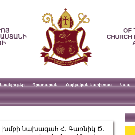
ՒՈՅ
OF 
ՍԱՍՏԱՆԻ
CHURCH 
ՅԻ
եսանյութեր
Գրադարան
Հայկական Կարիտաս
Կապ
 խմբի նախագահ Հ. Գառնիկ Ծ.