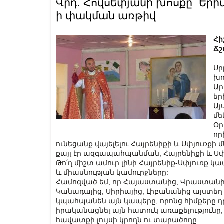
Վրդ. Հովսեփյանի խոսքը` Երի
ի փակման առթիվ
Հի
Ճշ
Սր
խո
Ար
եր
Այ
մե
Օր
որ
ունեցանք վայելելու Հայրենիքի և Սփյուռքի 
քայլ էր ազգապահպանման, Հայրենիքի և Սփյո
Թո՛ղ միշտ ամուր լինի Հայրենիք-Սփյուռք 
և միասնության կամուրջները:
Համոզված եմ, որ Հայաստանից, Վրաստանից
Կանադայից, Սիրիայից, Լիբանանից այստ
կպահպանեն այն կապերը, որոնց հիմքերը դ
իրականացնել այն հատուկ առաքելությունը, ո
հավատքի լույսի կրողն ու տարածողը: