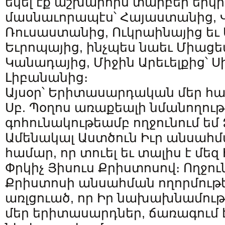
եկել էք աշխարհիս տարբեր երկր
մասնաւորապէս՝ Հայաստանից, 
Ռուսաստանից, Ուկրաինայից եւ 
Եւրոպայից, ինչպես նաեւ Միացե
Կանադայից, Միջին Արեւելքից՝ Ս
Լիբանանից։
Այսօր՝ Երիտասարդական մեր հա
Սբ. Պօղոս առաքեալի նմանողու
գոհունակութեամբ ողջունում եմ
Ամենակալ Աստծուն Իւր անսահմ
համար, որ տուել եւ տալիս է մեզ
Փրկիչ Յիսուս Քրիստոսով։ Ողջու
Քրիստոսի անսահման ողորմութե
առլցուած, որ Իր նախախնամութե
մեր երիտասարդներ, ճառագում 