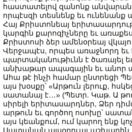
հաստատելով զանոնք անվարան 
որպէսզի տեսնենք եւ ունենանք 
Հայ Քրիստոնեայ երիտասարդութի
կարգին քարոզիչները եւ առաքեա
Քրիստոսի ձեր ամենօրեայ վկայո
Վերջապէս, որպես առաջնորդ եւ 
պարտականութիւնն է ծառայել եւ
անխաթար ապագային եւ անոր ա
Ահա թէ ինչի համար ընտրեցի Պ
այս խօսքը՝ «Արթուն լերուք, հսկ
սատանայ է…» (Պետր. Կաթ. Ա թուղթ 
սիրելի երիտասարդներ, Ձեր դի
արթուն եւ գործող ոսոխը՝ սատա
այս կեանքում, ում կարող ենք կո
Սատանան այսօրուայ աշխարհն է՝