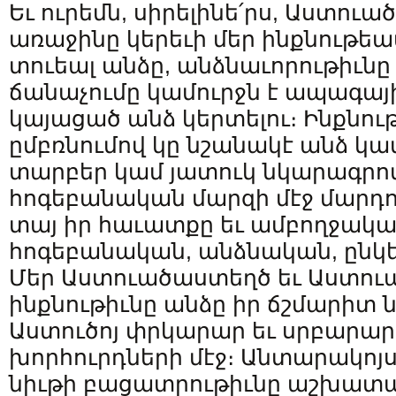
Եւ ուրեմն, սիրելինե՛րս, Աստուա
առաջինը կերեւի մեր ինքնութեամբ
տուեալ անձը, անձնաւորութիւնը լ
ճանաչումը կամուրջն է ապագա
կայացած անձ կերտելու։ Ինքնութ
ըմբռնումով կը նշանակէ անձ կ
տարբեր կամ յատուկ նկարագրով
հոգեբանական մարզի մէջ մարդո
տայ իր հաւատքը եւ ամբողջակա
հոգեբանական, անձնական, ընկե
Մեր Աստուածաստեղծ եւ Աստո
ինքնութիւնը անձը իր ճշմարիտ
Աստուծոյ փրկարար եւ սրբարար 
խորհուրդների մէջ։ Անտարակոյ
նիւթի բացատրութիւնը աշխատան