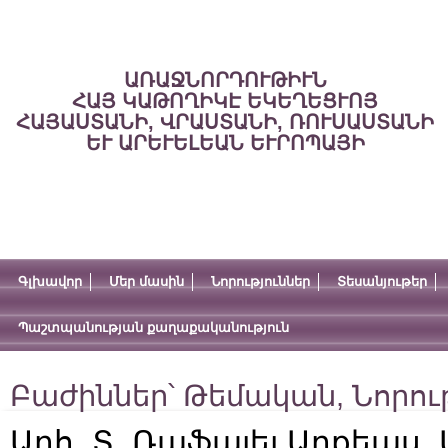
ԱՌԱՋՆՈՐԴՈՒԹԻՒՆ
ՀԱՅ ԿԱԹՈՂԻԿԷ ԵԿԵՂԵՑՒՈՅ
ՀԱՅԱՍՏԱՆԻ, ՎՐԱՍՏԱՆԻ, ՌՈՒՍԱՍՏԱՆԻ
ԵՒ ԱՐԵՒԵԼԵԱՆ ԵՒՐՈՊԱՅԻ
Գլխավոր
Մեր մասին
Նորություններ
Տեսանյութեր
Պաշտպանության քաղաքականություն
Բաժիններ՝
Թեմական
,
Նորու
Արհ. Տ. Ռաֆայել Արքեպս.