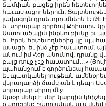
ճամփան բացեց իրեն հետեւողնե
հաւատացողներուն, Յայտնութեա
լավագոյն դրսեւորումներն է։ Թէ
եւ սրբարար գործով Քրիստոս կը 
Աստուածային ինքնութիւնը եւ 
եւ Իրեն հետեւողներից կը պահա
ասացի, եւ ինձ չէք հաւատում. այն
անում իմ Հօր անունով, դրանք վկ
բայց դուք չէք հաւատում…» (Յովհ
պահանջում է գործունեայ հաւատ
եւ պատկանելիութեան ամենօրեա
վերադարձի ճամփան է դեպի Աստ
սրբարար սիրոյ մէջ։
Այսօր մենք էլ մեր կարգին կհիշեց
քարոզենք բարոյական այս վսեմ 