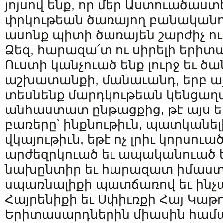
յոյսով ենք, որ մեր Աստուածաստե
փրկութեան ծառայող բանական
ասոնք պիտի ծառայեն շարժիչ ո
Ձեզ, հարազա՛տ ու սիրելի երիտ
Ուստի կանչուած ենք լուրջ եւ ծ
աշխատանքի, մանաւանդ, երբ այ
տեսնենք մարդկութեան կենցաղա
անհաստատ ընթացքից, թէ այս ե
բառերը՝ ինքնութիւն, պատկանելի
վկայութիւն, եթէ ոչ լրիւ կորսու
արժեզրկուած եւ ապականուած ե
նախընտիր եւ հարազատ իմաստի
սպառնալիքի պատճառով եւ ինչպ
Հայրենիքի եւ Սփիւռքի Հայ Կաթ
Երիտասարդներին միասին համախ