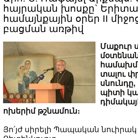
հայրական խոսքը` Երիտ
համայնքային օրեր II միջ
բացման առթիվ
Մաքուր 
մօտենան
համախմ
տալու փ
սնունդը,
պիտի կ
դիմակայ
ոխերիմ թշնամուն։
Յո՛յժ սիրելի Պապական նուիրակ