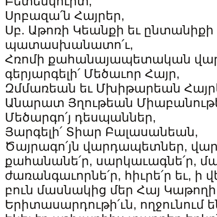
Բետենկուրտ,
Սրբազա՛ն Հայրեր,
Սբ. Աթոռի Կեանքի եւ ընտանիք
պատասխանատո՛ւ,
Հռոմի քահանայապետական վա
գերյարգելի՛ Մեծաւոր Հայր,
Զմմառեան եւ Մխիթարեան Հայրե
Անարատ Յղութեան Միաբանութե
Մեծարգո՛յ դեսպաններ,
Յարգելի՛ Տիար Բալասանեան,
Ծայրագո՛յն վարդապետներ, վա
քահանանե՛ր, սարկաւագնե՛ր, մ
ժառանգաւորնե՛ր, հիւրե՛ր եւ, ի վ
բուն մասնակից մեր Հայ Կաթողի
Երիտասարդութի՛ւն, ողջունում ե