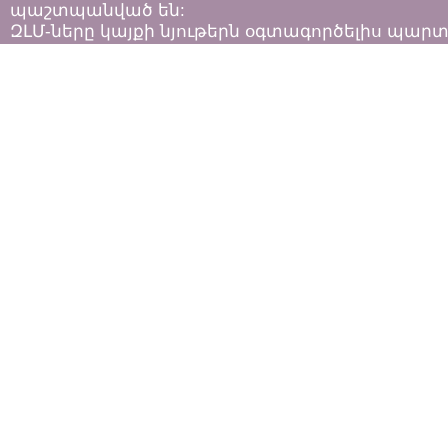
պաշտպանված են:
ԶԼՄ-ները կայքի նյութերն օգտագործելիս պար
հետևել «Հեղինակային իրավունքի և հարակից
իրավունքների մասին»
ՀՀ օրենքի դրույթներին: