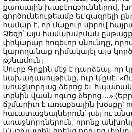
քաոսային խաբէութիւններով, խո
գործունեութեամբ եւ զազրելի ը
համար է, որ մաքուր սիրով հայ
Ձեզի՝ այս համախմբման ընթացք
փրկարար հոգեւոր սնունդը, որ
կարողանաք դիմակայէլ այս կո
թշնամուն։
Սուրբ Գրքին մէջ է դարձեալ, որ 
նախադասութիւնը, ուր կ՛ըսէ. «Ու
առաջնորդաց ձերոց եւ հպատակ 
տքնին վասն ոգւոց ձերոց…» (Եբր. Ժ
ճշմարիտ է առաքեալին խօսքը՝ ո
հաւատացեալներուն՝ լսել ու անս
առաջնորդներուն, որոնք անխոն
կ՛աշխատին իրենց որդւոց փրկո