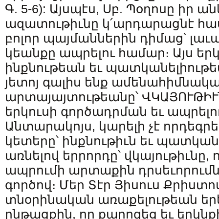
Գ. 5-6): Այսպէս, Սբ. Պօղոսը իր 
ազատութիւնը կ՛արդարացնէ հ
բոլոր պայմաններին դիմաց՝ լաւ
կեանքը ապրելու համար։ Այս երկ
ինքնութեան եւ պատկանելիութ
յետոյ գալիս ենք ամենահիմնակ
արտայայտութեանը՝ ՎԿԱՅՈՒԹԻՒ
երկուսի գործադրման եւ ապրելու
Անտարակոյս, կարելի չէ որդեգրե
կետերը՝ ինքնութիւն եւ պատկան
առնելով երրորդը՝ վկայութիւնը, 
ապրումի արտաքին դրսեւորումն է
գործով։ Մեր Տէր Յիսուս Քրիստո
տնօրինական առաքելութեան եր
ընթացքին, որ քարոզեց եւ երկն