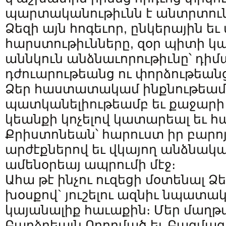
պարտականութիւնն է անտրտուն
Ձեզի այն հոգեւոր, ընկերային եւ
հարստութիւնները, զօր պիտի կա
աննկուն անձնաւորութիւնը՝ դիմա
դժուարութեանց ու փորձութեանց
Ձեր հաստատակամ ինքնութեամբ
պատկանելիութեամբ եւ քաջարի 
կեանքի կոչելով կատարեալ եւ 
Քրիստոնեան՝ հարուստ իր բարոյ
արժէքներով եւ վկայող անձնակա
ամենօրեայ ապրումի մէջ։
Ահա թէ ինչու ուզեցի մօտենալ Ձ
խօսքով` յուշելու ազնիւ նպատակ
կայանալիք հաւաքին։ Մեր մաղթ
Բարձրեալն Ողորմած եւ Բազմագո