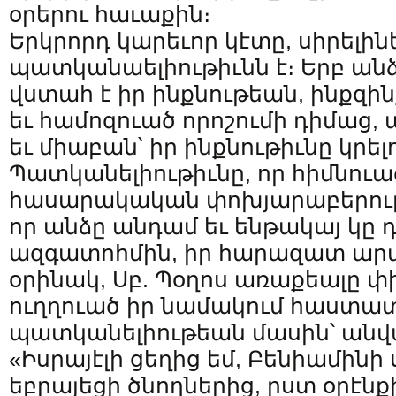
օրերու հաւաքին։
Երկրորդ կարեւոր կէտը, սիրելինե
պատկանաելիութիւնն է։ Երբ ան
վստահ է իր ինքնութեան, ինքզի
եւ համոզուած որոշումի դիմաց,
եւ միաբան՝ իր ինքնութիւնը կրել
Պատկանելիութիւնը, որ հիմնուա
հասարակական փոխյարաբերութի
որ անձը անդամ եւ ենթակայ կը 
ազգատոհմին, իր հարազատ արմ
օրինակ, Սբ. Պօղոս առաքեալը փ
ուղղուած իր նամակում հաստա
պատկանելիութեան մասին՝ անվար
«Իսրայէլի ցեղից եմ, Բենիամինի 
եբրայեցի ծնողներից, ըստ օրէնքի