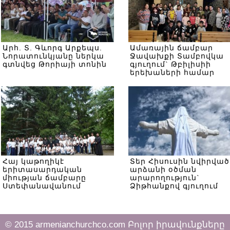
Արհ. Տ. Գևորգ Արքեպս.
Ամառային ճամբար
Նորատունկյանը ներկա
Ջավախքի Տամբովկա
գտնվեց Թորիայի տոնին
գյուղում` Թբիլիսիի
երեխաների համար
Հայ կաթողիկէ
Տեր Հիսուսին նվիրված
երիտասարդական
արձանի օծման
միության ճամբարը
արարողություն`
Ստեփանավանում
Ձիթհանքով գյուղում
© 2015 armenianchurchco.com Բոլոր իրավունքները