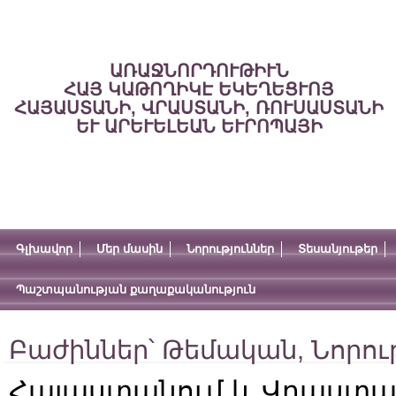
ԱՌԱՋՆՈՐԴՈՒԹԻՒՆ
ՀԱՅ ԿԱԹՈՂԻԿԷ ԵԿԵՂԵՑՒՈՅ
ՀԱՅԱՍՏԱՆԻ, ՎՐԱՍՏԱՆԻ, ՌՈՒՍԱՍՏԱՆԻ
ԵՒ ԱՐԵՒԵԼԵԱՆ ԵՒՐՈՊԱՅԻ
Գլխավոր
Մեր մասին
Նորություններ
Տեսանյութեր
Պաշտպանության քաղաքականություն
Բաժիններ՝
Թեմական
,
Նորու
Հայաստանում և Վրաստա