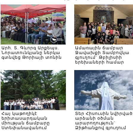
Արհ. Տ. Գևորգ Արքեպս.
Ամառային ճամբար
Նորատունկյանը ներկա
Ջավախքի Տամբովկա
գտնվեց Թորիայի տոնին
գյուղում` Թբիլիսիի
երեխաների համար
Հայ կաթողիկէ
Տեր Հիսուսին նվիրված
երիտասարդական
արձանի օծման
միության ճամբարը
արարողություն`
Ստեփանավանում
Ձիթհանքով գյուղում