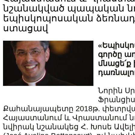
նշանակված պապական նո
եպիսկոպոսական ձեռնադր
ստացավ
«Եպիսկո
գործը ա
մնացե՛ք
դառնալու
Նորին Սր
Ֆրանցիս
Քահանայապետը 2018թ. փետրվա
Հայաստանում և Վրաստանում 
նվիրակ նշանակեց Հ. Խոսե Ավել