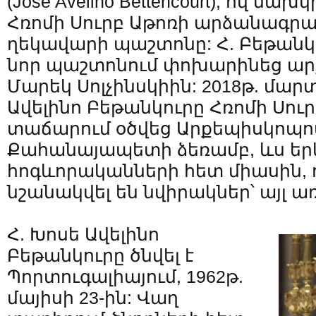
(José Avelino Bettencourt), ով նա
Հռոմի Սուրբ Աթոռի արձանագրա
ղեկավարի պաշտոնը: Հ. Բեթանկ
նոր պաշտոնում փոխարինեց ա
Մարեկ Սոլչինսկիին: 2018թ. մարտ
Ավելինո Բեթանկուրը Հռոմի Սու
տաճարում օծվեց Արքեպիսկոպո
Քահանայապետի ձեռամբ, ևս երկ
հոգևորականների հետ միասին, 
նշանակվել են նվիրակներ՝ այլ ա
Հ. Խոսե Ավելինո
Բեթանկուրը ծնվել է
Պորտուգալիայում, 1962թ.
մայիսի 23-ին: Վաղ