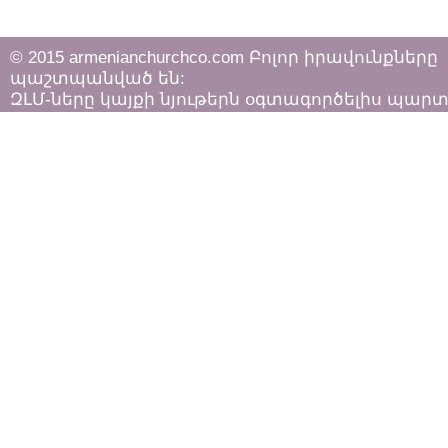
© 2015 armenianchurchco.com Բոլոր իրավունքները
պաշտպանված են:
ԶԼՄ-ները կայքի նյութերն օգտագործելիս պար
հետևել «Հեղինակային իրավունքի և հարակից
իրավունքների մասին»
ՀՀ օրենքի դրույթներին: