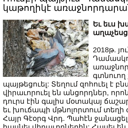
կաթողիկէ առաջնորդարա
Եւ եւս 
աղաչեսց
2018թ. յո
Դամասկո
առաջնո
գտնուող 
պայթեցուել: Տեղում զոհուել է բն
վիրաւորուել են անցորդներ, որո
դուրս էին գալիս մօտակայ ճաշ
եւ խուճապի մթնոլորտում տեղի
Հայր Գէօրգ Վրդ. Պահէն ջանացել
հասնել վիրաւորներին: Հասել ե