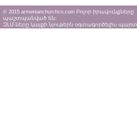
© 2015 armenianchurchco.com Բոլոր իրավունքները
պաշտպանված են:
ԶԼՄ-ները կայքի նյութերն օգտագործելիս պար
հետևել «Հեղինակային իրավունքի և հարակից
իրավունքների մասին»
ՀՀ օրենքի դրույթներին: