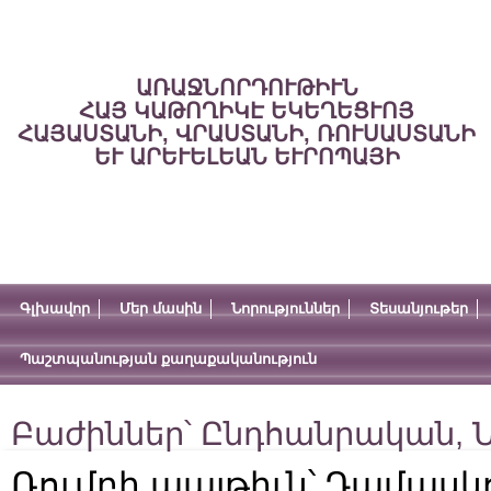
ԱՌԱՋՆՈՐԴՈՒԹԻՒՆ
ՀԱՅ ԿԱԹՈՂԻԿԷ ԵԿԵՂԵՑՒՈՅ
ՀԱՅԱՍՏԱՆԻ, ՎՐԱՍՏԱՆԻ, ՌՈՒՍԱՍՏԱՆԻ
ԵՒ ԱՐԵՒԵԼԵԱՆ ԵՒՐՈՊԱՅԻ
Գլխավոր
Մեր մասին
Նորություններ
Տեսանյութեր
Պաշտպանության քաղաքականություն
Բաժիններ՝
Ընդհանրական
,
Ն
Ռումբի պայթիւն՝ Դամասկ