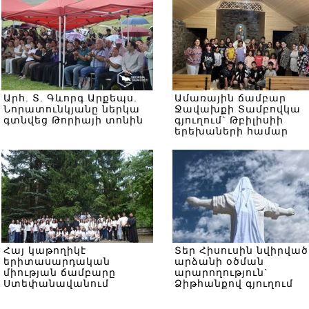
Արհ. Տ. Գևորգ Արքեպս.
Ամառային ճամբար
Նորատունկյանը ներկա
Ջավախքի Տամբովկա
գտնվեց Թորիայի տոնին
գյուղում` Թբիլիսիի
երեխաների համար
Հայ կաթողիկէ
Տեր Հիսուսին նվիրված
երիտասարդական
արձանի օծման
միության ճամբարը
արարողություն`
Ստեփանավանում
Ձիթհանքով գյուղում