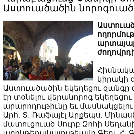
Աստուածածին նորոգուած
Աստուա
ողորմութ
արտայայ
ժողովրդ
Հիսնակա
կիրակի 
Աստուածածին եկեղեցու զանգը գ
էր տօնելու վերանորոգ եկեղեցո
արարողութիւնը եւ մասնակցելու
Արհ. Տ. Ռաֆայէլ Արքեպս. Մինա
մատուցուած Սուրբ Զոհի Սեղանի
առընթերակայութեամբ Գերյ. Հ. Գ