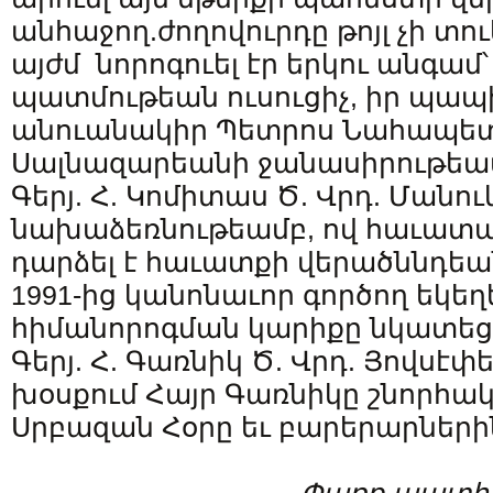
անհաջող.ժողովուրդը թոյլ չի տու
այժմ նորոգուել էր երկու անգամ՝ 
պատմութեան ուսուցիչ, իր պա
անուանակիր Պետրոս Նահապետ
Սալնազարեանի ջանասիրութեամբ
Գերյ. Հ. Կոմիտաս Ծ. Վրդ. Մանո
նախաձեռնութեամբ, ով հաւատ
դարձել է հաւատքի վերածննդեա
1991-ից կանոնաւոր գործող եկեղ
հիմանորոգման կարիքը նկատեց
Գերյ. Հ. Գառնիկ Ծ. Վրդ. Յովսէփե
խօսքում Հայր Գառնիկը շնորհակ
Սրբազան Հօրը եւ բարերարների