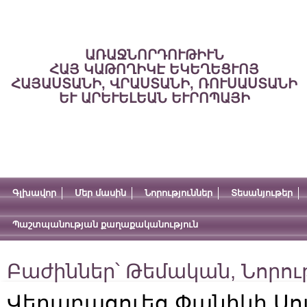
ԱՌԱՋՆՈՐԴՈՒԹԻՒՆ
ՀԱՅ ԿԱԹՈՂԻԿԷ ԵԿԵՂԵՑՒՈՅ
ՀԱՅԱՍՏԱՆԻ, ՎՐԱՍՏԱՆԻ, ՌՈՒՍԱՍՏԱՆԻ
ԵՒ ԱՐԵՒԵԼԵԱՆ ԵՒՐՈՊԱՅԻ
Գլխավոր
Մեր մասին
Նորություններ
Տեսանյութեր
Պաշտպանության քաղաքականություն
Բաժիններ՝
Թեմական
,
Նորու
Վերաբացուեց Փանիկի Սո