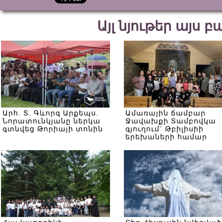
Այլ նյութեր այս 
Արհ. Տ. Գևորգ Արքեպս.
Ամառային ճամբար
Նորատունկյանը ներկա
Ջավախքի Տամբովկա
գտնվեց Թորիայի տոնին
գյուղում` Թբիլիսիի
երեխաների համար