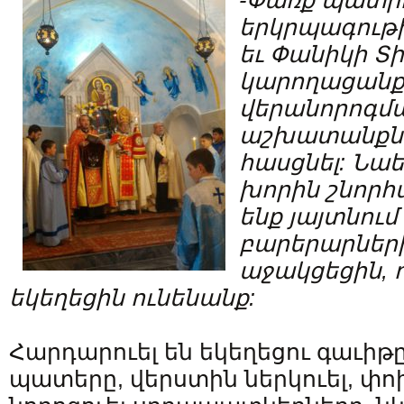
-Փառք պատիւ
երկրպագութի
եւ Փանիկի Տի
կարողացանք 
վերանորոգմ
աշխատանքն
հասցնել: Նաե
խորին շնորհ
ենք յայտնում
բարերարների
աջակցեցին, ո
եկեղեցին ունենանք:
Հարդարուել են եկեղեցու գաւիթ
պատերը, վերստին ներկուել, փոխ