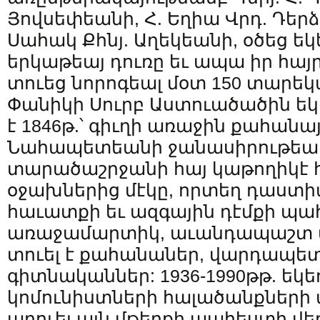
Յովսեփեանի, Հ. Եղիա Վրդ. Դերձ
Սահակ Քհնյ. Աղեկեանի, օծեց եկ
երկաթեայ դուռը եւ ապա իր հայ
տուեց նորոգեալ մօտ 150 տարեկ
Փանիկի Սուրբ Աստուածածին եկե
է 1846թ.՝ գիւղի առաջին քահանա
Նահապետեանի ջանասիրութեամբ
տարածաշրջանի հայ կաթողիկէ 
օջախներից մէկը, որտեղ դաստի
հաւատքի եւ ազգային դէմքի պ
առաջամարտիկ, աւանդապաշտ մի
տուել է քահանաներ, վարդապետ
գիտնականներ: 1936-1990թթ. եկեղ
կոմունիստների հալածանքների 
արուել այն մթերքի պահեստի վեր