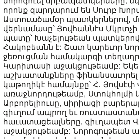
նորոգուել սրբապատկերները, նկա
որոնք զարդարում են Սուրբ Խո
Աստուածամօր պատկերներով, մ
վերնամասը՝ Յովհաննէս Մկրտչի
պատը՝ Խաչելութեան պատկերով
Հակոբեանն է: Շատ կարեւոր նոր
ջեռուցման համակարգի տեղադր
Կարիտասի աջակցութեամբ: Եկե
աշխատանքները ֆինանսաւորել ե
կաթողիկէ համայնքը՝ Հ. Յովսէփ 
առաջնորդութեամբ, Ստոկհոլմի 
Արբորելիուսը, սիրիացի բարերա
գիւղում ապրող եւ ռուստաստա
հաւատացեալները, գիւղապետ 
աջակցութեամբ: Նորոգութեան