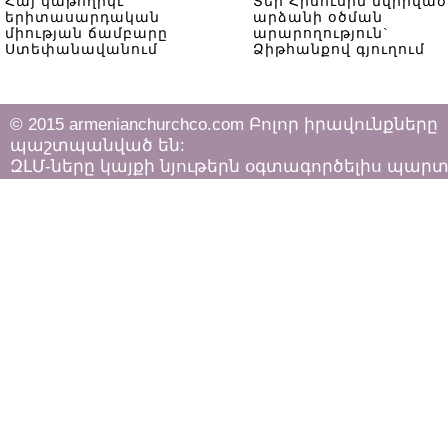
Հայ կաթողիկէ
Տեր Հիսուսին նվիրված
երիտասարդական
արձանի օծման
միության ճամբարը
արարողություն`
Ստեփանավանում
Ձիթհանքով գյուղում
© 2015 armenianchurchco.com Բոլոր իրավունքները
պաշտպանված են:
ԶԼՄ-ները կայքի նյութերն օգտագործելիս պար
հետևել «Հեղինակային իրավունքի և հարակից
իրավունքների մասին»
ՀՀ օրենքի դրույթներին: