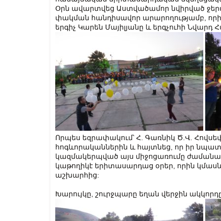
Օրն ավարտվեց Աստվածամոր նվիրված ջերմ
փակման հանդիսավոր արարողությամբ, որի 
երգիչ Կարեն Մայիլյանը և երգչուհի Նվարդ Հ
Որպես եզրափակում՝ Հ. Գառնիկ Ծ.Վ. Հովս
հոգևորականներին և հայտնեց, որ իր նպա
կազմակերպված այս միջոցառումը ժամանակ
կաթողիկէ երիտասարդաց օրեր, որին կմաս
աշխարհից:
Խարույկը, շուրջպարը եղան վերջին ակկորդ