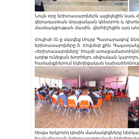
Նույն օրը երիտասարդներն այցելեցին նա
վերադարձան Աղաջանյան կենտրոն և դիտեցի
մասնակցության մասին, վերհիշեցին այդ ան
Հուլիսի 31-ը սկսվեց Սուրբ Պատարագով՝ ձե
երիտասարդները Տ. Հովսեփ քհն. Գալստյան
«Երիտասարդները՝ հույսի առաջամարտիկնե
առիթ ունեցան խորհելու սեփական կարողութ
համայնքներում եկեղեցական նախաձեռնութ
Օրվա երկրորդ կեսին մասնակիցները ներկայ
համայնական երիտասարդական եկեղեցական