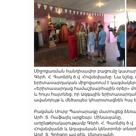
Միջոցառման հանդիսավոր բացումը կատար
Գերհ. Հ. Գառնիկ ծ.վ. Հովսեփյանը: Նա նշեց,
երիտասարդական միջոցառում է կազմակերպ
«Երիտասարդաց համաշխարհային օրեր» մո
և հույս հայտնեց, որ Ազգային երիտասարդա
ավանդույթ և մեծապես կհարստացնեն հայ 
Բացման Սուրբ Պատարագը մատուցեց ձեռ
Արհ. Տ. Ռաֆայել արքեպս. Մինասյանը,
առընթերակայությամբ Գերհ. Հ. Գառնիկ ծ.վ.
Հովսեփյանի և Աղաջանյան կենտրոնի տնօր
Արժ. Տ. Գրիգոր ավ.քհն. Մկրտչյանի,