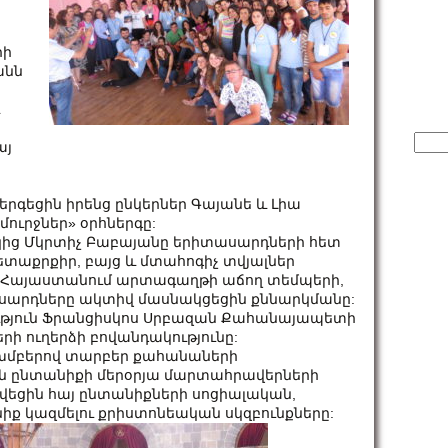
րի
անն
Sear
այ
for:
րգեցին իրենց ընկերներ Գայանե և Լիա
ուրջներ» օրհներգը:
ից Մկրտիչ Բաբայանը երիտասարդների հետ
ետաքրքիր, բայց և մտահոգիչ տվյալներ
 Հայաստանում արտագաղթի աճող տեմպերի,
արդները ակտիվ մասնակցեցին քննարկմանը:
ություն Ֆրանցիսկոս Սրբազան Քահանայապետի
ի ուղերձի բովանդակությունը:
խմբերով տարբեր քահանաների
ան ընտանիքի մերօրյա մարտահրավերների
վեցին հայ ընտանիքների սոցիալական,
իք կազմելու քրիստոնեական սկզբունքները: