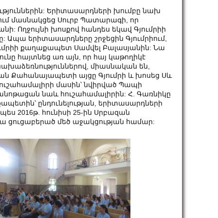
այություններին: Երիտասարդների խումբը նախ
ւմ մասնակցեց Սուրբ Պատարագի, որ
անի: Ողջույնի խոսքով հանդես եկավ Գյումրիի
ը: Ապա երիտասարդները շրջեցին Գյումրիում,
յումրիի քաղաքապետ Սամվել Բալասյանին: Նա
ւնը հայտնեց առ այն, որ հայ կաթողիկէ
ախաձեռնություններով, միասնական են,
ան Քահանայապետի այցը Գյումրի և խոսեց Սև
հուշահամալիրի մասին՝ նվիրված Պապի
ծանոթացան նաև հուշահամալիրին: Հ. Գառնիկը
քապետին՝ ընդունելության, երիտասարդների
պես 2016թ. հունիսի 25-ին Սրբազան
ա ցուցաբերած մեծ աջակցության համար: