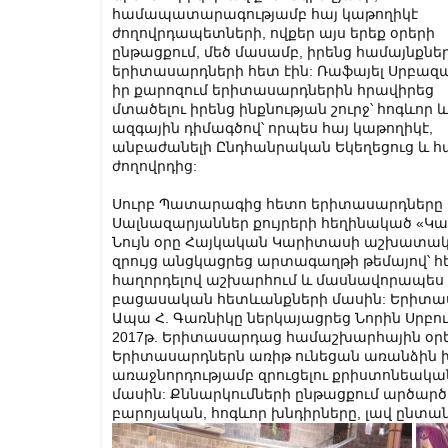
համապատարագությամբ հայ կաթողիկէ
ժողովրդապետների, ովքեր այս երեք օրերի
ընթացքում, մեծ մասամբ, իրենց համայնքնե
երիտասարդների հետ էին: Ռաֆայել Սրբազ
իր քարոզում երիտասարդներին հրավիրեց
մտածելու իրենց ինքնության շուրջ՝ հոգևոր և
ազգային դիմագծով՝ որպես հայ կաթողիկէ,
անբաժանելի Ընդհանրական Եկեղեցուց և հ
ժողովրդից:
Սուրբ Պատարագից հետո երիտասարդները ե
Սալնազարյաններ քույրերի հեղինակած «Կամ
Նույն օրը Հայկական Կարիտասի աշխատակ
զրույց անցկացրեց արտագաղթի թեմայով՝ հ
հաղորդելով աշխարհում և մասնավորապես
բացասական հետևանքների մասին: Երիտաս
Ապա Հ. Գառնիկը ներկայացրեց Նորին Սրբ
2017թ. Երիտասարդաց համաշխարհային օրեր
Երիտասարդներն առիթ ունեցան առանձին 
առաջնորդությամբ զրուցելու քրիստոնեակ
մասին: Քննարկումների ընթացքում արծարծ
բարոյական, հոգևոր խնդիրները, լավ ընտան