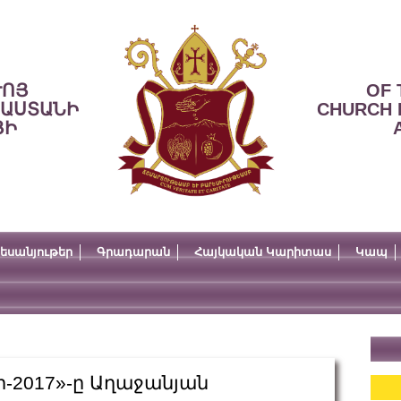
ՒՈՅ
OF 
ՍԱՍՏԱՆԻ
CHURCH 
ՅԻ
եսանյութեր
Գրադարան
Հայկական Կարիտաս
Կապ
-2017»-ը Աղաջանյան