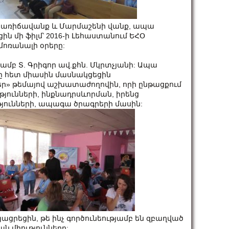
և Հառիճավանք և Մարմաշենի վանք, ապա
ն մի ֆիլմ՝ 2016-ի Լեհաստանում ԵՀՕ
մոռանալի օրերը:
ռամբ Տ. Գրիգոր ավ.քհն. Մկրտչյանի: Ապա
ը հետ միասին մասնակցեցին
ր» թեմայով աշխատաժողովին, որի ընթացքում
յունների, ինքնադրսևորման, իրենց
յունների, ապագա ծրագրերի մասին:
ացրեցին, թե ինչ գործունեությամբ են զբաղված
 միությունները: