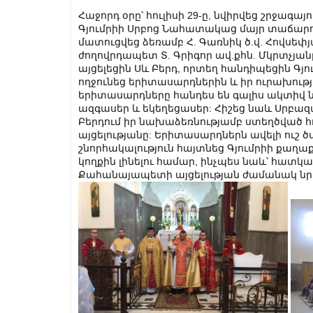
Հաջորդ օրը՝ հուլիսի 29-ը, նվիրվեց շրջագ
Գյումրիի Սրբոց Նահատակաց մայր տաճարո
մատուցվեց ձեռամբ Հ. Գառնիկ ծ.վ. Հովսեփյ
ժողովրդապետ Տ. Գրիգոր ավ.քհն. Մկրտչյան
այցելեցին Սև Բերդ, որտեղ հանդիպեցին Գ
ողջունեց երիտասարդներին և իր ուրախությո
երիտասարդները հանդես են գալիս ակտիվ ն
ազգասեր և եկեղեցասեր: Հիշեց նաև Սրբազ
Բերդում իր նախաձեռնությամբ ստեղծված 
այցելությանը: Երիտասարդներն ավելի ուշ 
շնորհակալություն հայտնեց Գյումրիի քաղա
կողքին լինելու համար, ինչպես նաև՝ հատկա
Քահանայապետի այցելության ժամանակ նր