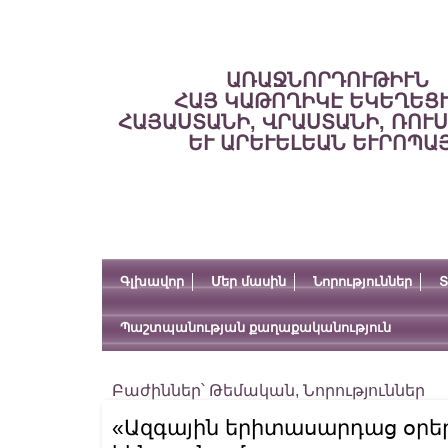
ԱՌԱՋՆՈՐԴՈՒԹԻՒՆ
ՀԱՅ ԿԱԹՈՂԻԿԷ ԵԿԵՂԵՑ
ՀԱՅԱՍՏԱՆԻ, ՎՐԱՍՏԱՆԻ, ՌՈՒ
ԵՒ ԱՐԵՒԵԼԵԱՆ ԵՒՐՈՊԱ
Գլխավոր
Մեր մասին
Նորություններ
Տ
Պաշտպանության քաղաքականություն
Բաժիններ՝
Թեմական
,
Նորություններ
«Ազգային երիտասարդաց օրեր