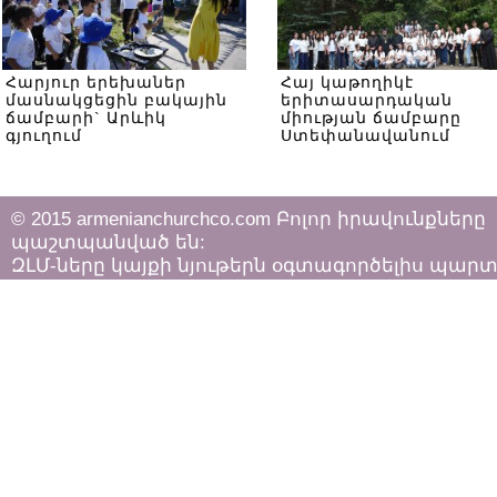
Հարյուր երեխաներ
Հայ կաթողիկէ
մասնակցեցին բակային
երիտասարդական
ճամբարի` Արևիկ
միության ճամբարը
գյուղում
Ստեփանավանում
© 2015 armenianchurchco.com Բոլոր իրավունքները
պաշտպանված են:
ԶԼՄ-ները կայքի նյութերն օգտագործելիս պար
հետևել «Հեղինակային իրավունքի և հարակից
իրավունքների մասին»
ՀՀ օրենքի դրույթներին: