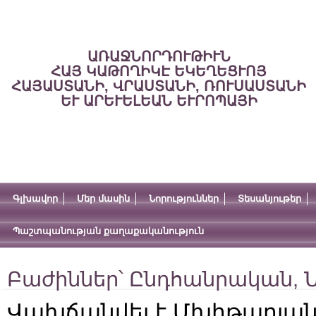
ԱՌԱՋՆՈՐԴՈՒԹԻՒՆ
ՀԱՅ ԿԱԹՈՂԻԿԷ ԵԿԵՂԵՑՒՈՅ
ՀԱՅԱՍՏԱՆԻ, ՎՐԱՍՏԱՆԻ, ՌՈՒՍԱՍՏԱՆԻ
ԵՒ ԱՐԵՒԵԼԵԱՆ ԵՒՐՈՊԱՅԻ
Գլխավոր
Մեր մասին
Նորություններ
Տեսանյութեր
Պաշտպանության քաղաքականություն
Բաժիններ՝
Ընդհանրական
,
Ն
Վախճանվել է Մխիթարյան