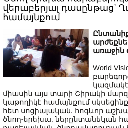
վերաբերյալ դասընթաց՝ 
համայնքում
Ընտանիք
արժեքնե
առաջին 
World Visi
բարեգո
կազմակե
միասին այս տարի Շիրակի մարզ
կաթողիկէ համայնքում սկսեցին
հետ սոցիալական, հոգևոր աշխա
ծնող-երեխա, ներընտանեկան հա
բարելավման, ծնողավարության 