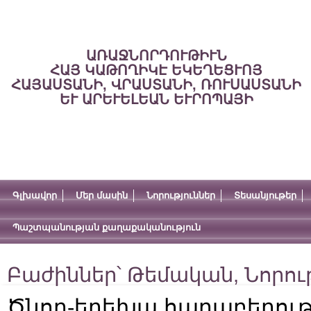
ԱՌԱՋՆՈՐԴՈՒԹԻՒՆ
ՀԱՅ ԿԱԹՈՂԻԿԷ ԵԿԵՂԵՑՒՈՅ
ՀԱՅԱՍՏԱՆԻ, ՎՐԱՍՏԱՆԻ, ՌՈՒՍԱՍՏԱՆԻ
ԵՒ ԱՐԵՒԵԼԵԱՆ ԵՒՐՈՊԱՅԻ
Գլխավոր
Մեր մասին
Նորություններ
Տեսանյութեր
Պաշտպանության քաղաքականություն
Բաժիններ՝
Թեմական
,
Նորու
Ծնող-երեխա հարաբերութ