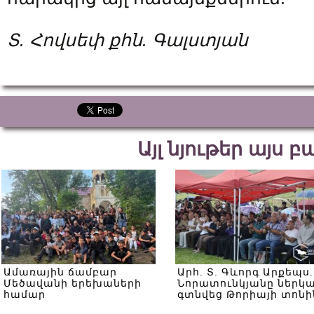
Տ. Հովսեփ քհն. Գալստյան
Այլ նյութեր այս 
Ամառային ճամբար
Արհ. Տ. Գևորգ Արքեպս.
Մեծավանի երեխաների
Նորատունկյանը ներկ
համար
գտնվեց Թորիայի տոնի