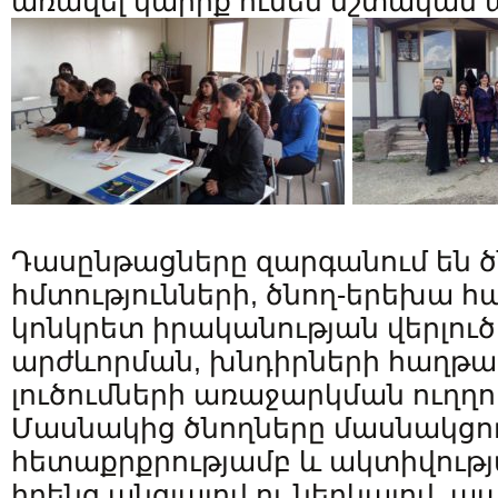
առավել կարիք ունեն մշտական
Դասընթացները զարգանում են 
հմտությունների, ծնող-երեխա հ
կոնկրետ իրականության վերլուծ
արժևորման, խնդիրների հաղթ
լուծումների առաջարկման ուղղու
Մասնակից ծնողները մասնակցու
հետաքրքրությամբ և ակտիվությա
իրենց անցյալով ու ներկայով, 