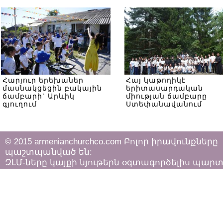
Հարյուր երեխաներ
Հայ կաթողիկէ
մասնակցեցին բակային
երիտասարդական
ճամբարի` Արևիկ
միության ճամբարը
գյուղում
Ստեփանավանում
© 2015 armenianchurchco.com Բոլոր իրավունքները
պաշտպանված են:
ԶԼՄ-ները կայքի նյութերն օգտագործելիս պար
հետևել «Հեղինակային իրավունքի և հարակից
իրավունքների մասին»
ՀՀ օրենքի դրույթներին: