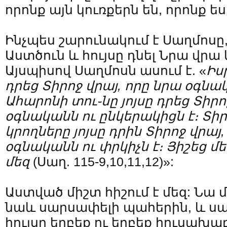
որոնք այն կուռքերն են, որոնք ես
Ինչպես շարունակում է Սաղմոսը
Աստծուն և հույսը դնել Նրա վրա 
Այսպիսով Սաղմոսն ասում է. «
Իս
դրեց
Տիրոջ
վրայ
,
որը
նրա
օգնա
Ահարոնի
տու֊նը
յոյսը
դրեց
Տիրո
օգնականն
ու
ընկերակիցն
է։
Տիր
կրողները
յոյսը
դրին
Տիրոջ
վրայ
օգնականն
ու
փրկիչն
է։
Յիշեց
մե
մեզ
(Սաղ. 115-9,10,11,12)»:
Աստված միշտ հիշում է մեզ: Նա մ
նաև սարսափելի պահերին, և սա մ
հույսը երբեք ու երբեք հուսախաբ