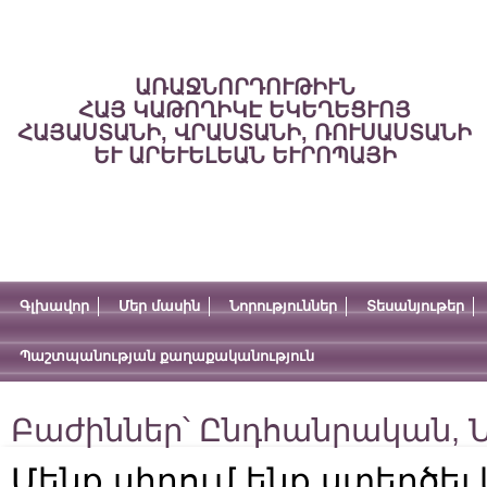
ԱՌԱՋՆՈՐԴՈՒԹԻՒՆ
ՀԱՅ ԿԱԹՈՂԻԿԷ ԵԿԵՂԵՑՒՈՅ
ՀԱՅԱՍՏԱՆԻ, ՎՐԱՍՏԱՆԻ, ՌՈՒՍԱՍՏԱՆԻ
ԵՒ ԱՐԵՒԵԼԵԱՆ ԵՒՐՈՊԱՅԻ
Գլխավոր
Մեր մասին
Նորություններ
Տեսանյութեր
Պաշտպանության քաղաքականություն
Բաժիններ՝
Ընդհանրական
,
Ն
Մենք սիրում ենք ստեղծել 