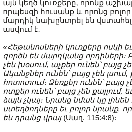
այն կեղծ կուռքերը, որոնք աշխա
որպեսզի հուսանք և որոնց բոլո
մարդիկ նախընտրել են վստահել 
ասվում է.
«
Հեթանոսների
կուռքերը
ոսկի
եւ
գործն
են
մարդկանց
որդիների։
չեն
խօսում
,
աչքեր
ունեն՝
բայց
չե
Ականջներ
ունեն՝
բայց
չեն
լսում
,
հոտոտում։
Ձեռքեր
ունեն՝
բայց
չ
ոտքեր
ունեն՝
բայց
չեն
քայլում
,
ե
ձայն
չկայ։
Նրանց
նման
կը
լինեն
ստեղծողները
եւ
բոլոր
նրանք
,
որ
են
դրանց
վրայ
(Սաղ. 115:4:8)։