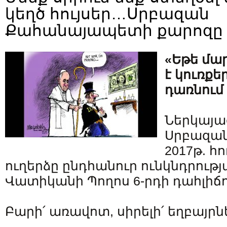
կեղծ հույսեր…Սրբազան
Քահանայապետի քարոզը
«Եթե մար
է կուռքե
դառնում 
Ներկայա
Սրբազա
2017թ. հ
ուղերձը ընդհանուր ունկնդրութ
Վատիկանի Պողոս 6-րդի դահլիճո
Բարի՛ առավոտ, սիրելի՛ եղբայրնե