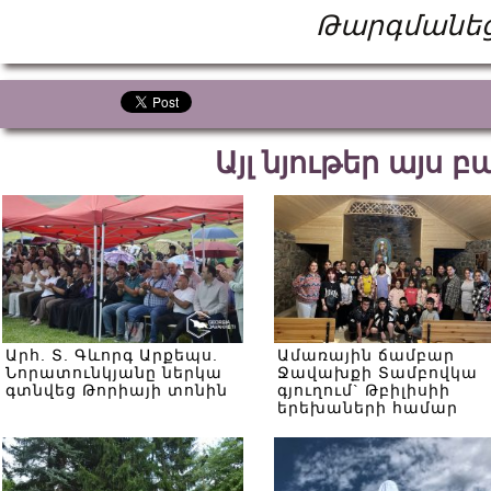
Թարգմանեց
Այլ նյութեր այս 
Արհ. Տ. Գևորգ Արքեպս.
Ամառային ճամբար
Նորատունկյանը ներկա
Ջավախքի Տամբովկա
գտնվեց Թորիայի տոնին
գյուղում` Թբիլիսիի
երեխաների համար