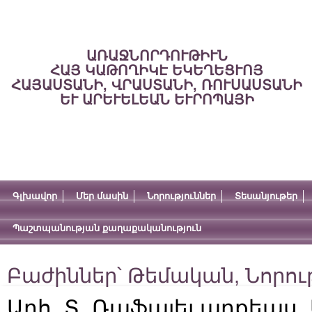
ԱՌԱՋՆՈՐԴՈՒԹԻՒՆ
ՀԱՅ ԿԱԹՈՂԻԿԷ ԵԿԵՂԵՑՒՈՅ
ՀԱՅԱՍՏԱՆԻ, ՎՐԱՍՏԱՆԻ, ՌՈՒՍԱՍՏԱՆԻ
ԵՒ ԱՐԵՒԵԼԵԱՆ ԵՒՐՈՊԱՅԻ
Գլխավոր
Մեր մասին
Նորություններ
Տեսանյութեր
Պաշտպանության քաղաքականություն
Բաժիններ՝
Թեմական
,
Նորու
Արհ. Տ. Ռաֆայել արքեպս.