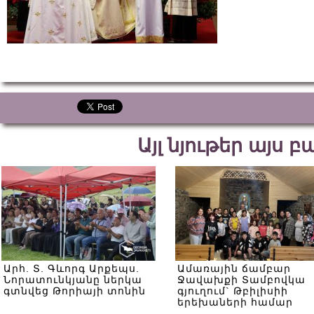
Այլ նյութեր այս 
Արհ. Տ. Գևորգ Արքեպս.
Ամառային ճամբար
Նորատունկյանը ներկա
Ջավախքի Տամբովկա
գտնվեց Թորիայի տոնին
գյուղում` Թբիլիսիի
երեխաների համար