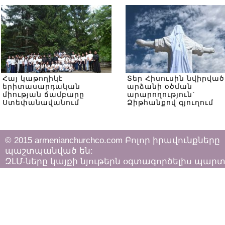
Հայ կաթողիկէ
Տեր Հիսուսին նվիրված
երիտասարդական
արձանի օծման
միության ճամբարը
արարողություն`
Ստեփանավանում
Ձիթհանքով գյուղում
© 2015 armenianchurchco.com Բոլոր իրավունքները
պաշտպանված են:
ԶԼՄ-ները կայքի նյութերն օգտագործելիս պար
հետևել «Հեղինակային իրավունքի և հարակից
իրավունքների մասին»
ՀՀ օրենքի դրույթներին: