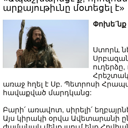
արքայութիւնը մօտեցել է»
Փոխե´նք 
Ստորև ն
Սրբազա
ուղերձը,
Հրեշտակ
առաջ հղել է Սբ. Պետրոսի Հրա
հավաքված մարդկանց:
Բարի՛ առավոտ, սիրելի՛ եղբայրնե
Այս կիրակի օրվա Ավետարանի 
ժամանակ մենք լսում ենք Հովհա