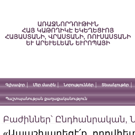
ԱՌԱՋՆՈՐԴՈՒԹԻՒՆ
ՀԱՅ ԿԱԹՈՂԻԿԷ ԵԿԵՂԵՑՒՈՅ
ՀԱՅԱՍՏԱՆԻ, ՎՐԱՍՏԱՆԻ, ՌՈՒՍԱՍՏԱՆԻ
ԵՒ ԱՐԵՒԵԼԵԱՆ ԵՒՐՈՊԱՅԻ
Գլխավոր
Մեր մասին
Նորություններ
Տեսանյութեր
Պաշտպանության քաղաքականություն
Բաժիններ՝
Ընդհանրական
,
Ն
«Ապաշխարեցէ՛ք, որովհետ