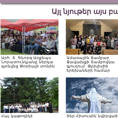
Այլ նյութեր այս 
Արհ. Տ. Գևորգ Արքեպս.
Ամառային ճամբար
Նորատունկյանը ներկա
Ջավախքի Տամբովկա
գտնվեց Թորիայի տոնին
գյուղում` Թբիլիսիի
երեխաների համար
Հայ կաթողիկէ
Տեր Հիսուսին նվիրված