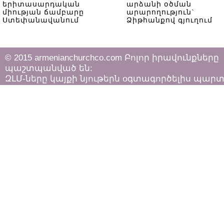
երիտասարդական
արձանի օծման
միության ճամբարը
արարողություն`
Ստեփանավանում
Ձիթհանքով գյուղում
© 2015 armenianchurchco.com Բոլոր իրավունքները
պաշտպանված են:
ԶԼՄ-ները կայքի նյութերն օգտագործելիս պար
հետևել «Հեղինակային իրավունքի և հարակից
իրավունքների մասին»
ՀՀ օրենքի դրույթներին: