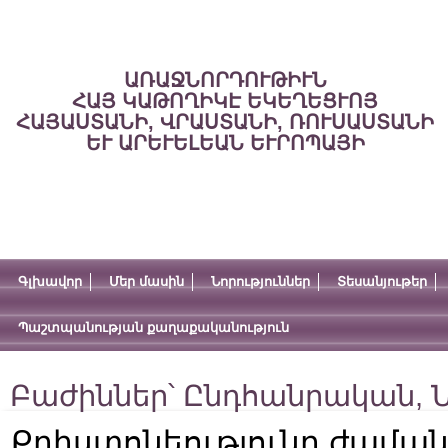
ԱՌԱՋՆՈՐԴՈՒԹԻՒՆ
ՀԱՅ ԿԱԹՈՂԻԿԷ ԵԿԵՂԵՑՒՈՅ
ՀԱՅԱՍՏԱՆԻ, ՎՐԱՍՏԱՆԻ, ՌՈՒՍԱՍՏԱՆԻ
ԵՒ ԱՐԵՒԵԼԵԱՆ ԵՒՐՈՊԱՅԻ
Գլխավոր
Մեր մասին
Նորություններ
Տեսանյութեր
Պաշտպանության քաղաքականություն
Բաժիններ՝
Ընդհանրական
,
Ն
Քրիստոնեությունը ժաման