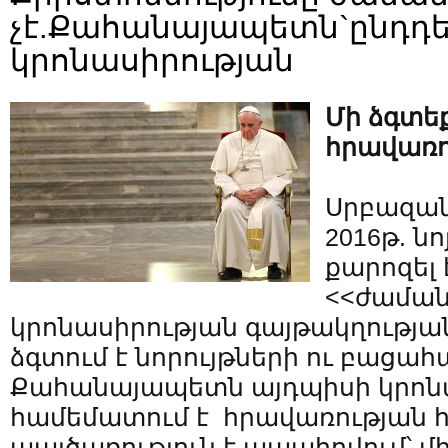
չէ.Քահանայապետն`ընդդե
կրոնասիրության
Մի ձգտե
հրավառու
Սրբազա
2016թ. նո
քարոզել 
<<ժաման
կրոնասիրության գայթակղությա
ձգտում է նորույթների ու բացահ
Քահանայապետն այդպիսի կրոնա
համեմատում է հրավառության 
պայծառություն է ապահովում՝ մի