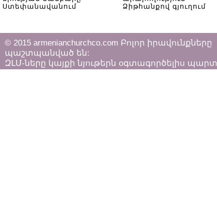
Ստեփանավանում
Ձիթհանքով գյուղում
© 2015 armenianchurchco.com Բոլոր իրավունքները
պաշտպանված են:
ԶԼՄ-ները կայքի նյութերն օգտագործելիս պար
հետևել «Հեղինակային իրավունքի և հարակից
իրավունքների մասին»
ՀՀ օրենքի դրույթներին: