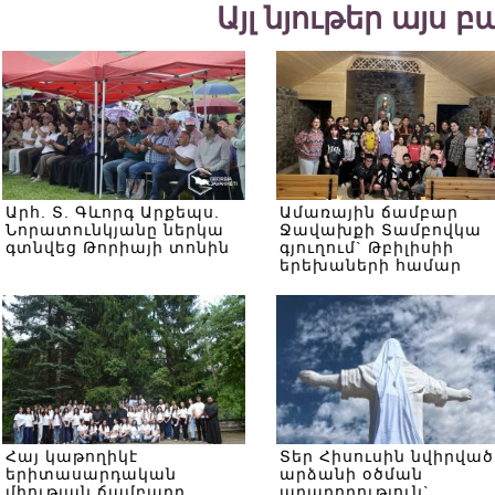
Այլ նյութեր այս 
Արհ. Տ. Գևորգ Արքեպս.
Ամառային ճամբար
Նորատունկյանը ներկա
Ջավախքի Տամբովկա
գտնվեց Թորիայի տոնին
գյուղում` Թբիլիսիի
երեխաների համար
Հայ կաթողիկէ
Տեր Հիսուսին նվիրված
երիտասարդական
արձանի օծման
միության ճամբարը
արարողություն`