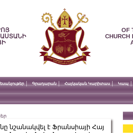
ՒՈՅ
OF 
ՍԱՍՏԱՆԻ
CHURCH 
ՅԻ
եսանյութեր
Գրադարան
Հայկական Կարիտաս
Կապ
ներ
յանը նշանակվել է Ֆրանսիայի Հայ