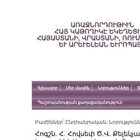
ԱՌԱՋՆՈՐԴՈՒԹԻՒՆ
ՀԱՅ ԿԱԹՈՂԻԿԷ ԵԿԵՂԵՑ
ՀԱՅԱՍՏԱՆԻ, ՎՐԱՍՏԱՆԻ, ՌՈՒ
ԵՒ ԱՐԵՒԵԼԵԱՆ ԵՒՐՈՊԱ
Գլխավոր
Մեր մասին
Նորություններ
Տ
Պաշտպանության քաղաքականություն
Բաժիններ՝
Ընդհանրական
,
Նորություն
Հոգշն. Հ. Հովսեփ Ծ.Վ. Քելեկ