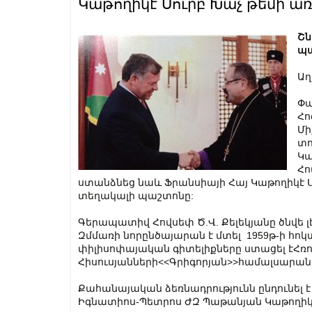
Կաթողիկէ Սուրբ Խաչ թեմի ա
Շն
պա
Աղ
Փա
Հո
Մի
տո
Կա
Հո
ստանձնեց նաև Ֆրանսիայի Հայ Կաթողիկէ Ս
տեղակալի պաշտոնը:
Գերապատիվ Հովսեփ Ծ.Վ. Քելեկյանը ծնվե լէ
Զմմառի նորընծայարան է մտել 1959թ-ի հ
փիլիսոփայական գիտելիքները ստացել էՀռ
Հիսուսյանների<<Գրիգորյան>>համալսարանու
Քահանայական ձեռնադրությունն ընդունել 
Իգնատիոս-Պետրոս ԺԶ Պաթանյան Կաթողիկոս