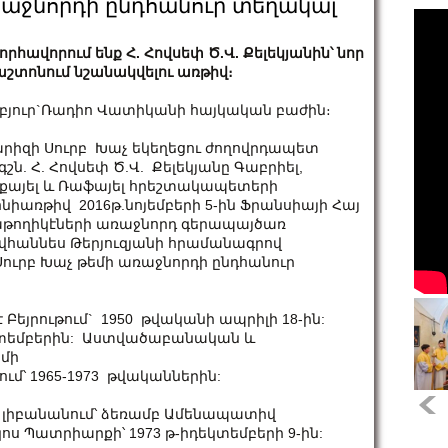
ռաջնորդի ընդհանուր տեղակալ
որհավորում ենք Հ. Հովսեփ Ծ.Վ. Քելեկյանին՝ նոր
շտոնում նշանակվելու առթիվ։
բյուր`Ռադիո Վատիկանի հայկական բաժին։
րիզի Սուրբ Խաչ եկեղեցու ժողովրդապետ
գշն. Հ. Հովսեփ Ծ.Վ. Քելեկյանը Գաբրիել,
քայել և Ռաֆայել հրեշտակապետերի
նիառթիվ 2016թ.նոյեմբերի 5-ին Ֆրանսիայի Հայ
թողիկէների առաջնորդ գերապայծառ
վհաննես Թերյուզյանի հրամանագրով
ուրբ Խաչ թեմի առաջնորդի ընդհանուր
 Բեյրութում` 1950 թվականի ապրիլի 18-ին:
ոկտեմբերին: Աստվածաբանական և
ոմի
մ՝ 1965-1973 թվականներին:
է լիբանանում՝ ձեռամբ Ամենապատիվ
 Պատրիարքի՝ 1973 թ-իդեկտեմբերի 9-ին: