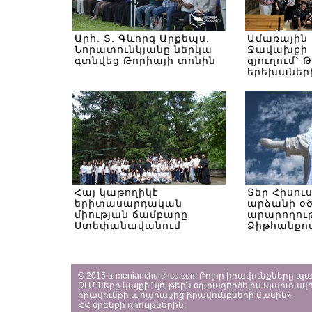
Արհ. Տ. Գևորգ Արքեպս.
Ամառային
Նորատունկյանը ներկա
Ջավախքի 
գտնվեց Թորիայի տոնին
գյուղում` 
երեխաներ
Հայ կաթողիկէ
Տեր Հիսու
երիտասարդական
արձանի օ
միության ճամբարը
արարողութ
Ստեփանավանում
Ձիթհանքով
© 2015 armenianchurchco.com Բոլոր իրավունքները 
ԶԼՄ-ները կայքի նյութերն օգտագործելիս պարտավո
իրավունքի և հարակից իրավունքների մասին»
ՀՀ օրենքի դրույթներին: