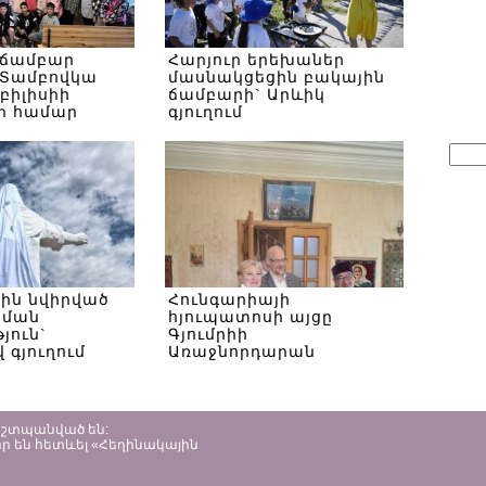
 ճամբար
Հարյուր երեխաներ
Տամբովկա
մասնակցեցին բակային
Թբիլիսիի
ճամբարի` Արևիկ
ի համար
գյուղում
Sear
for:
սին նվիրված
Հունգարիայի
ծման
հյուպատոսի այցը
յուն`
Գյումրիի
 գյուղում
Առաջնորդարան
պաշտպանված են:
ր են հետևել «Հեղինակային