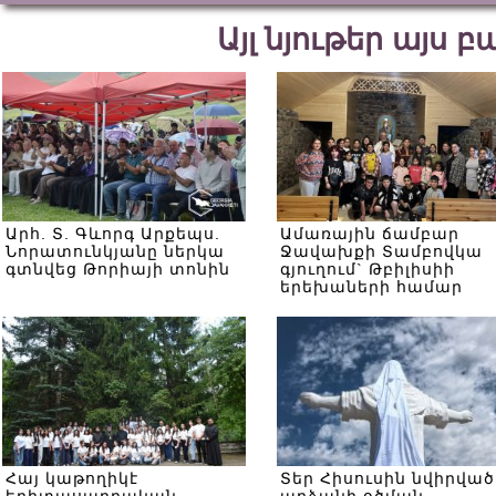
Այլ նյութեր այս 
Արհ. Տ. Գևորգ Արքեպս.
Ամառային ճամբար
Նորատունկյանը ներկա
Ջավախքի Տամբովկա
գտնվեց Թորիայի տոնին
գյուղում` Թբիլիսիի
երեխաների համար
Հայ կաթողիկէ
Տեր Հիսուսին նվիրված