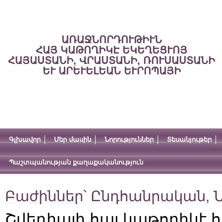
ԱՌԱՋՆՈՐԴՈՒԹԻՒՆ
ՀԱՅ ԿԱԹՈՂԻԿԷ ԵԿԵՂԵՑՒՈՅ
ՀԱՅԱՍՏԱՆԻ, ՎՐԱՍՏԱՆԻ, ՌՈՒՍԱՍՏԱՆԻ
ԵՒ ԱՐԵՒԵԼԵԱՆ ԵՒՐՈՊԱՅԻ
Գլխավոր
Մեր մասին
Նորություններ
Տեսանյութեր
Պաշտպանության քաղաքականություն
Բաժիններ՝
Ընդհանրական
,
Ն
Շվեդիայի հայ կաթողիկէ 