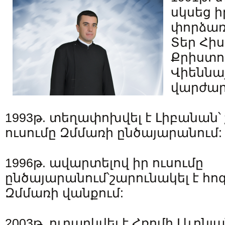
սկսեց 
փորձառո
Տեր Հիս
Քրիստո
Վիեննա
վարժար
1993թ. տեղափոխվել է Լիբանան՝
ուսումը Զմմառի ընծայարանում:
1996թ. ավարտելով իր ուսումը
ընծայարանում՝շարունակել է հոգ
Զմմառի վանքում:
2003թ. ուղարկվել է Հռոմի Լևոն