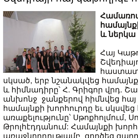
Համառոտ
համայնք
և ներկա
Հայ Կաթ
Շվեդիայ
հաստատվե
սկսած, երբ նշանակվեց համայն
և հիմնադիրը՝ Հ. Գրիգոր վրդ. Շ
անխոնջ ջանքերով հիմնվեց հայ
համայնքի խորհուրդը եւ սկսվե
առաքելությունը՝ Սթոքհոլմում, Սո
Թրոլհէդդանում: Համայնքի խորհ
առաջնորդությամբ գործեց գաղո