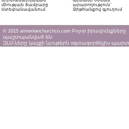
երիտասարդական
արձանի օծման
միության ճամբարը
արարողություն`
Ստեփանավանում
Ձիթհանքով գյուղում
© 2015 armenianchurchco.com Բոլոր իրավունքները
պաշտպանված են:
ԶԼՄ-ները կայքի նյութերն օգտագործելիս պար
հետևել «Հեղինակային իրավունքի և հարակից
իրավունքների մասին»
ՀՀ օրենքի դրույթներին: