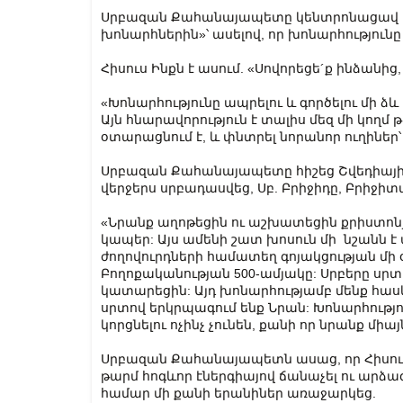
Սրբազան Քահանայապետը կենտրոնացավ եր
խոնարհներին»՝ ասելով, որ խոնարհությունը
Հիսուս Ինքն է ասում. «Սովորեցե´ք ինձանից
«Խոնարհությունը ապրելու և գործելու մի ձև է
Այն հնարավորություն է տալիս մեզ մի կողմ թ
օտարացնում է, և փնտրել նորանոր ուղիներ՝
Սրբազան Քահանայապետը հիշեց Շվեդիայի ս
վերջերս սրբադասվեց, Սբ. Բրիջիդը, Բրիջ
«Նրանք աղոթեցին ու աշխատեցին քրիստոնյա
կապեր: Այս ամենի շատ խոսուն մի նշանն է ա
ժողովուրդների համատեղ գոյակցության մի 
Բողոքականության 500-ամյակը: Սրբերը սր
կատարեցին: Այդ խոնարհությամբ մենք հասկ
սրտով երկրպագում ենք Նրան: Խոնարհությո
կորցնելու ոչինչ չունեն, քանի որ նրանք միա
Սրբազան Քահանայապետն ասաց, որ Հիսուս
թարմ հոգևոր էներգիայով ճանաչել ու արձա
համար մի քանի երանիներ առաջարկեց.