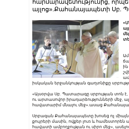
հարմարավետությունից, որպե
այլոց».Քահանայապետի Սբ. 
«Մ
այ
մե
տե
Ամ
ճա
ին
շվ
ամ
իսկական երջանկության գաղտնիքը սրբությո
«Այսօրվա Սբ. Պատարագը սրբության տոն է, ս
ու արտասովոր իրադարձությունների մեջ, ա
հավատարիմ մնալու մեջ».ասաց Քահանայ
Սրբազան Քահանայապետը խոսեց ոչ միայն սր
քույրերի մասին, ովքեր լուռ և համեստորեն
հավատի ամբողջության ու սիրո մեջ», ասելո