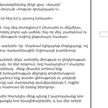
անելիներից մեկի վրա՝ «Երանի՜
 Հիսուսի «հոգևոր դիմանկարն է»:
, որ հեզ եմ և սրտով խոնարհ»:
, որը մեզ մոտեցնում է Հիսուսին ու մեկմեկու:
ողնել բոլոր այն ամենն, ինչ-որ մեզ բաժանում ու
Sear
 միության ուղիով ընթանալու համար»:
for:
րբերին. Սբ. Մարիամ Ելիզաբեթ Հեզելբլադը, ով
իտտա Վադստենացին՝ Եվրոպայի բարեխոսը:
ների միջև ստեղծել միության ու ընկերության
յն, որ ձեր երկրում, որը համարվում է տարբեր
օրինակ, մենք միասին տոնում ենք
տի խոնարհության միջոցով փոփոխություն
անում ենք Աստծո վեհությունն ու անկեղծ
ւնը այն մարդկանց վարվելակերպն է, ովքեր
յն հարուստ են իրենց Տիրոջով»:
ին հետևելիս մենք պետք է կարողանանք նոր
գանքել նոր իրավիճակներին, և նա մեր օրերի