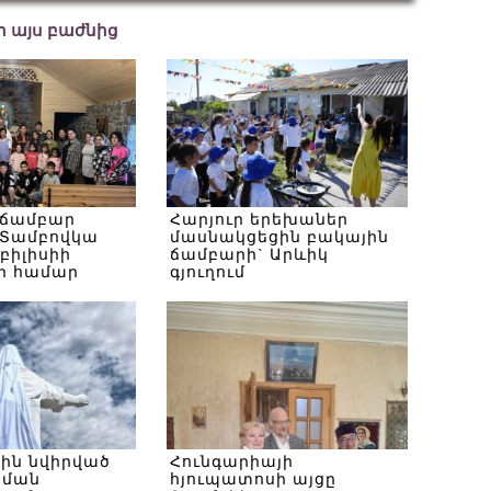
եր այս բաժնից
 ճամբար
Հարյուր երեխաներ
Տամբովկա
մասնակցեցին բակային
Թբիլիսիի
ճամբարի` Արևիկ
ի համար
գյուղում
սին նվիրված
Հունգարիայի
ծման
հյուպատոսի այցը