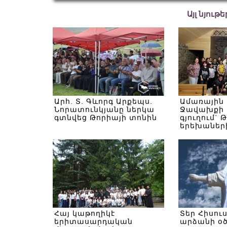
Այլ նյութ
Արհ. Տ. Գևորգ Արքեպս.
Ամառային
Նորատունկյանը ներկա
Ջավախքի 
գտնվեց Թորիայի տոնին
գյուղում` 
երեխաներ
Հայ կաթողիկէ
Տեր Հիսու
երիտասարդական
արձանի օ