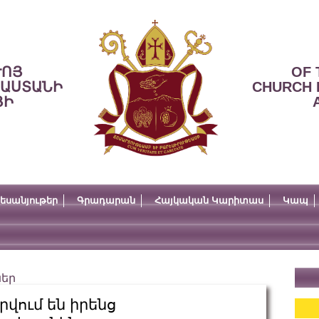
ՒՈՅ
OF 
ՍԱՍՏԱՆԻ
CHURCH 
ՅԻ
եսանյութեր
Գրադարան
Հայկական Կարիտաս
Կապ
ներ
րվում են իրենց