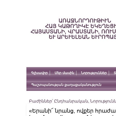
ԱՌԱՋՆՈՐԴՈՒԹԻՒՆ
ՀԱՅ ԿԱԹՈՂԻԿԷ ԵԿԵՂԵՑ
ՀԱՅԱՍՏԱՆԻ, ՎՐԱՍՏԱՆԻ, ՌՈՒ
ԵՒ ԱՐԵՒԵԼԵԱՆ ԵՒՐՈՊԱ
Գլխավոր
Մեր մասին
Նորություններ
Տ
Պաշտպանության քաղաքականություն
Բաժիններ՝
Ընդհանրական
,
Նորություն
«Երանի՜ նրանց, ովքեր հրաժա