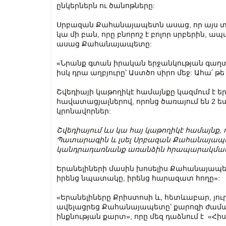
ընկերներն ու ծանոթները:
Սրբազան Քահանայապետն ասաց, որ այս տար
կա մի բան, որը բնորոշ է բոլոր սրբերին, ա
ասաց Քահանայապետը:
«Նրանք գտան իրական երջանկության գաղտ
իսկ դրա աղբյուրը՝ Աստծո սիրո մեջ: Ահա՛ թե 
Շվեդիայի կաթողիկէ համայնքը կազմում է երկ
հավատացյալներով, որոնց ծառայում են 2 ե
կրոնավորներ:
Շվեդիայում ևս կա հայ կաթողիկէ համայնք, ո
Պատարագին և լսել Սրբազան Քահանայապետ
կանդրադառնանք առանձին հրապարակմամ
Երանելիների մասին խոսելիս Քահանայապետն
իրենց նպատակը, իրենց հարազատ հողը»:
«Երանելիները Քրիստոսի և, հետևաբար, յու
ավելացրեց Քահանայապետը՝ քարոզի ժաման
ինքնության քարտ», որը մեզ դաձնում է «Հի