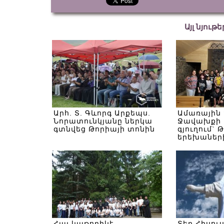
Այլ նյութ
Արհ. Տ. Գևորգ Արքեպս.
Ամառային
Նորատունկյանը ներկա
Ջավախքի 
գտնվեց Թորիայի տոնին
գյուղում` 
երեխաներ
Հայ կաթողիկէ
Տեր Հիսու