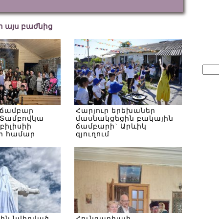
եր այս բաժնից
Sear
for:
 ճամբար
Հարյուր երեխաներ
Տամբովկա
մասնակցեցին բակային
Թբիլիսիի
ճամբարի` Արևիկ
ի համար
գյուղում
սին նվիրված
Հունգարիայի