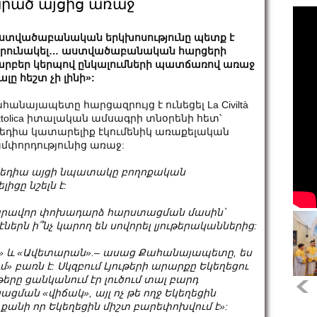
արած այցից առաջ
ստվածաբանական երկխոսությունը պետք է
րունակել… աստվածաբանական հարցերի
րբեր կերպով ընկալումների պատճառով առաջ
ալը հեշտ չի լինի»:
հանայապետը հարցազրույց է ունեցել La Civiltà
ttolica իտալական ամսագրի տնօրենի հետ՝
եդիա կատարելիք էկումենիկ առաքելական
մփորդությունից առաջ:
եդիա այցի նպատակը
բ
ողոքական
ելից
ը
նշելն է:
նարավոր
փոխադարձ
հարստացման մասին
՝
ներն ի՞նչ կարող են սովորել
լ
յութերականներից:
մ» և «Ավետարան»
.
– ասաց Քահանայապետը, ես
 բառն է: Սկզբում Լյութեր
ի
արարքը Եկեղեցու
թերը ցանկանում էր լուծում տալ բարդ
նացման
«վիճակ», այլ ոչ թե ողջ Եկեղեցին
, քանի որ Եկեղեցին միշտ
բարեփոխվում
է»: