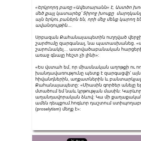
«Երկրորդ բառը «Ավետարանն» է, Աստծո խո
մեծ քայլ կատարեց
՝
Տիրոջ խոսքը մարդկանց
այն երկու բաներն են, որի մեջ մենք կարող 
ավանդ
ույթին
…
Սրբազան Քահանայապետին ուղղված վերջին 
շարժումը զարգանալ, նա պատասխանեց. «
շարունակել… աստվածաբանական հարցերի
առաջ գնալը հեշտ չի լինի»:
«Ես վստահ եմ, որ միասնական աղոթքի ու 
խանդավառությունը պետք է զարգացվի՝ այն
հիվանդներին, աղքատներին և բանտարկյալն
Քահանայապետը: «Միասին գործեր անելը երկ
մտածում եմ նաև կրթության մասին: Կարևոր 
աղանդավորական ձևով: Կա մի քաղաքականու
ամեն դեպքում.հոգևոր դաշտում ստիպողա
(proselytism) մեղք է»: