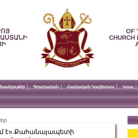
ՒՈՅ
OF 
ՍԱՍՏԱՆԻ
CHURCH 
ՅԻ
եսանյութեր
Գրադարան
Հայկական Կարիտաս
Կապ
ներ
ւմ է».Քահանայապետի