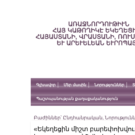
ԱՌԱՋՆՈՐԴՈՒԹԻՒՆ
ՀԱՅ ԿԱԹՈՂԻԿԷ ԵԿԵՂԵՑ
ՀԱՅԱՍՏԱՆԻ, ՎՐԱՍՏԱՆԻ, ՌՈՒ
ԵՒ ԱՐԵՒԵԼԵԱՆ ԵՒՐՈՊԱ
Գլխավոր
Մեր մասին
Նորություններ
Տ
Պաշտպանության քաղաքականություն
Բաժիններ՝
Ընդհանրական
,
Նորություն
«Եկեղեցին միշտ բարեփոխվո