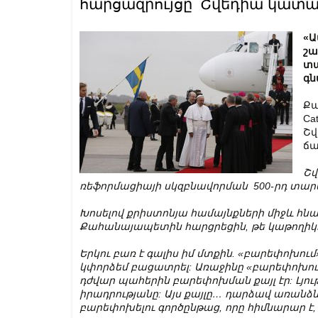
հարցազրույցը՝ Շվեդիա կատ
«Ա
շա
տա
գն
Քա
Ca
Շվ
ճա
Շվ
ռեֆորմացիայի
սկզբնավորման 500-րդ տար
Խոսելով քրիստոնյա համայնքների միջև հ
Քահան
ա
յապետին հարցրեցին, թե կաթողիկէ
Երկու
բառ է գալիս իմ մտքին. «բարեփոխու
կփորձեմ բացատրել: Առաջինը «բարեփոխում»
դժվար
պահերին
բարեփոխման քայլ էր: Լյու
իրադրությանը:
Ա
յս քայլը
…
դարձավ
առանձ
բարեփոխելու գործընթաց, որը
հիմնարար
է