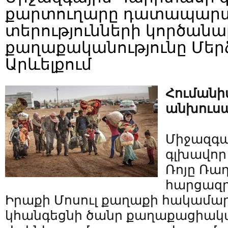
քարտուղարը դատապարտե
տերությունների կործան
քաղաքականությունը Մեր
Արևելքում
Հումանի
անխուսա
Միջազգա
գլխավոր
Ռոյը Ռա
հարցազրո
Իրաքի Մոսուլ քաղաքի հակամար
կհանգեցնի ծանր քաղաքացիակա