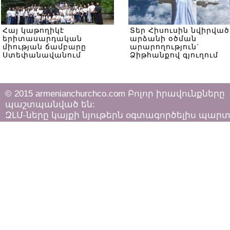
Հայ կաթողիկէ
Տեր Հիսուսին նվիրված
երիտասարդական
արձանի օծման
միության ճամբարը
արարողություն`
Ստեփանավանում
Ձիթհանքով գյուղում
© 2015 armenianchurchco.com Բոլոր իրավունքները
պաշտպանված են:
ԶԼՄ-ները կայքի նյութերն օգտագործելիս պար
հետևել «Հեղինակային իրավունքի և հարակից
իրավունքների մասին»
ՀՀ օրենքի դրույթներին: