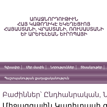
ԱՌԱՋՆՈՐԴՈՒԹԻՒՆ
ՀԱՅ ԿԱԹՈՂԻԿԷ ԵԿԵՂԵՑՒՈՅ
ՀԱՅԱՍՏԱՆԻ, ՎՐԱՍՏԱՆԻ, ՌՈՒՍԱՍՏԱՆԻ
ԵՒ ԱՐԵՒԵԼԵԱՆ ԵՒՐՈՊԱՅԻ
Գլխավոր
Մեր մասին
Նորություններ
Տեսանյութեր
Պաշտպանության քաղաքականություն
Բաժիններ՝
Ընդհանրական
,
Ն
Միջազգային Կարիտասի 