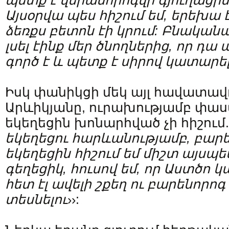
պետք
է
վերանորոգվի
գյուղացի
Այսօրվա
պես
հիշում
եմ
,
երեխա
ձեռքս
բետոն
էի
կրում
:
Բնական
լսել
էինք
մեր
ծնողներից
,
որ
դա
գործ
է
և
պետք
է
սիրով
կատարե
Իսկ փանիկցի մեկ այլ հավատավո
Արևիկյանը, ուրախությամբ փաստ
եկեղեցին խոնարհված չի հիշում.
եկեղեցու
հարևանությամբ
,
բար
եկեղեցին
հիշում
եմ
միշտ
այսպե
գեղեցիկ,
հուսով
եմ
,
որ
Աստծո
կ
հետ
էլ
ավելի
շքեղ
ու
բարենորոգ
տեսնելու
››: