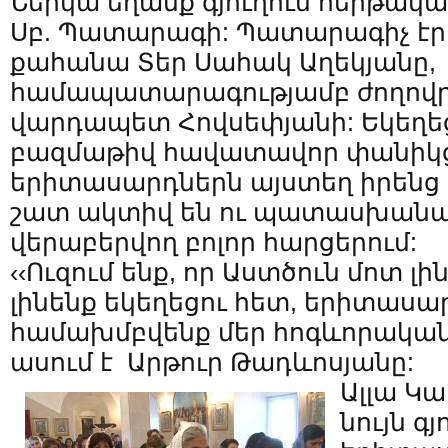
Ներկա եղանք գյուղում հերթակա
Սբ. Պատարագի: Պատարագիչ էր 
քահանա Տեր Սահակ Աղեկյանը,
համապատարագությամբ ժողովր
վարդապետ Հովսեփյանի: Եկեղեցի
բազմաթիվ հավատավոր փանիկց
երիտասարդներն այստեղ իրենց 
շատ ակտիվ են ու պատասխանա
վերաբերվող բոլոր հարցերում:
‹‹Ուզում ենք, որ Աստծուն մոտ լ
լինենք եկեղեցու հետ, երիտասա
համախմբվենք մեր հոգևորականնե
ասում է Արթուր Թադևոսյանը:
Ալլա Կա
նույն գյ