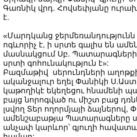
Գառնիկ վրդ. Հովսեփյանը ուրա
է.
«Մարդկանց ջերմեռանդությունն
ոգևորիչ է, ի սրտե գալիս են ամե
մասնակցում Սբ. Պատարագների
սրտի գոհունակություն է»:
Բազմաթիվ սերունդների աղոթքի
ականջալուր եղել Փանիկի Ս.Աս
կաթողիկէ եկեղեցու հնամենի պ
բայց նորոգված ու միշտ բաց դռն
լսվող Տեր ողորմյայի ձայներով, 
ամենշաբաթյա Պատարագները ս
անչափ կարևոր՝ գյուղի հավատա
համար: