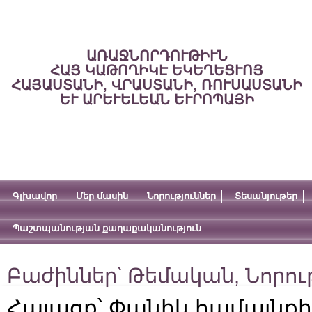
ԱՌԱՋՆՈՐԴՈՒԹԻՒՆ
ՀԱՅ ԿԱԹՈՂԻԿԷ ԵԿԵՂԵՑՒՈՅ
ՀԱՅԱՍՏԱՆԻ, ՎՐԱՍՏԱՆԻ, ՌՈՒՍԱՍՏԱՆԻ
ԵՒ ԱՐԵՒԵԼԵԱՆ ԵՒՐՈՊԱՅԻ
Գլխավոր
Մեր մասին
Նորություններ
Տեսանյութեր
Պաշտպանության քաղաքականություն
Բաժիններ՝
Թեմական
,
Նորու
Հայացք՝ Փանիկ համայնքի