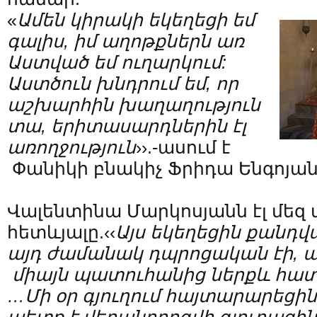
«
Ամեն
կիրակի
եկեղեցի
եմ
գալիս
,
իմ
աղոթքներն
առ
Աստված
եմ
ուղարկում
:
Աստծուն
խնդրում
եմ
,
որ
աշխարհին
խաղաղություն
տա
,
երիտասարդներին
էլ
առողջություն
››.-ասում է
Փանիկի բնակիչ Ֆրիդա Ենգոյան
Վալենտինա Մարկոսյանն էլ մեզ
հետևյալը.‹‹
Այս
եկեղեցին
քանդվ
այդ
ժամանակ
դպրոցական
էի
,
ա
միայն
պատուհանից
ներքև
հատ
…
Մի
օր
գյուղում
հայտարարեցին