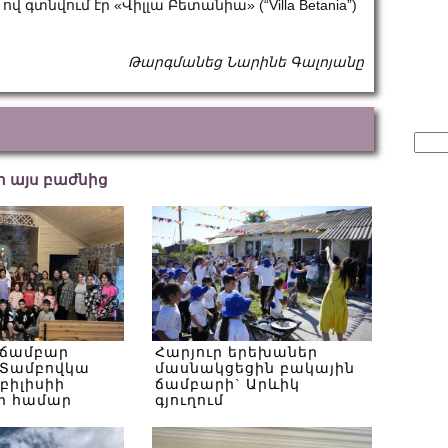
 գտնվում էր «Վիլլա Բետանիա» (“Villa Betania”)
:
Թարգմանեց Նարինե Գալոյանը
Sear
for:
եր այս բաժնից
 ճամբար
Հարյուր երեխաներ
Տամբովկա
մասնակցեցին բակային
Թբիլիսիի
ճամբարի` Արևիկ
ի համար
գյուղում