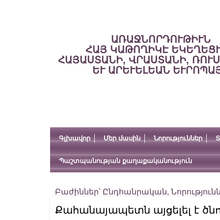
ԱՌԱՋՆՈՐԴՈՒԹԻՒՆ
ՀԱՅ ԿԱԹՈՂԻԿԷ ԵԿԵՂԵՑ
ՀԱՅԱՍՏԱՆԻ, ՎՐԱՍՏԱՆԻ, ՌՈՒ
ԵՒ ԱՐԵՒԵԼԵԱՆ ԵՒՐՈՊԱ
Գլխավոր
Մեր մասին
Նորություններ
Տ
Պաշտպանության քաղաքականություն
Բաժիններ՝
Ընդհանրական
,
Նորություն
Քահանայապետն այցելել է ծն