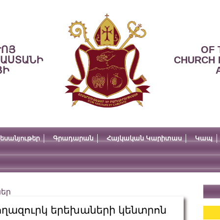
ՒՈՅ
OF 
ՍԱՍՏԱՆԻ
CHURCH 
ՅԻ
եսանյութեր
Գրադարան
Հայկական Կարիտաս
Կապ
ներ
ողազուրկ երեխաների կենտրոն