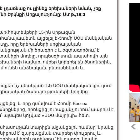
ե չդառնաք ու չլինեք երեխաների նման, չեք
նի Երկնքի Արքայությունը: Մտթ.,18:3
16թ.հոկտեմբերի 15-ին Սրբազան
հանայապետն այցելել է Հռոմի ՍՕՍ մանկական
ուղը, որը երեխաների սոցիալական
ակցության մի ծրագիր է և օգտագործում է
տանիքի մոդելը, որպեսզի տուն ապահովի այն
եխաների համար, ովքեր կորցրել են ծնողներին,
մ ունեն անձնական, ընտանեկան և
ովքեր նշանակված են ՍՕՍ մանկական գյուղում
իալական ծառայությունների կողմից:
լեց, և որը գտնվում է Հռոմի Boccea
նիքներից, որոնցից յուրաքանչյուրում ապրում է
՝ այսպես կոչված «ՍՕՍ մայրիկի» հետ:
ափահասության տարիքն աջակցելու համար՝ նրանց
նիքում է՝ զարգացման տարբեր փուլերով և
 Երեխաներին ուղեկցում են դպրոց, նրանք