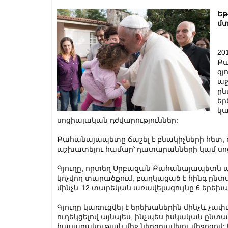
Եթ
մտ
20
Քա
գյ
աջ
ըն
եր
կա
սոցիալական դժվարություններ:
Քահանայապետը ճաշել է բնակիչների հետ, 
աշխատելու համար՝ դատարանների կամ սոց
Գյուղը, որտեղ Սրբազան Քահանայապետն այցե
կոչվող տարածքում, բաղկացած է հինգ ընտա
մինչև 12 տարեկան առավելագույնը 6 երեխա
Գյուղը կառուցվել է երեխաներին մինչև չ
ուղեկցելով այնպես, ինչպես իսկական ընտա
հասարակության մեջ ներգրավելու միջոցով: