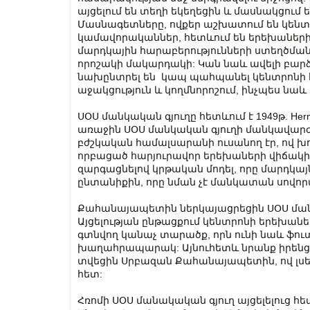
այցելում են տեղի եկեղեցին և մասնակցում
Մասնագետները, ովքեր աշխատում են կենտրո
կամավորականներ, հետևում են երեխաներին
մարդկային հարաբերությունների ստեղծմանը
որոշակի մակարդակի: Կան նաև ավելի բարձ
նախընտրել են կապ պահպանել կենտրոնի 
աջակցություն և կողմնորոշում, ինչպես ն
ՍՕՍ մանկական գյուղը հետևում է 1949թ. Her
առաջին ՍՕՍ մանկական գյուղի մանկավարժ
բժշկական համալսարանի ուսանող էր, ով
որբացած հարյուրավոր երեխաների վիճակից,
զարգացնելով կրթական մոդել, որը մարդկայն
ընտանիքին, որը նման չէ մանկատան սովոր
Քահանայապետին ներկայացրեցին ՍՕՍ մանկ
Այցելության ընթացքում կենտրոնի երեխան
գտնվող կանաչ տարածք, որն ունի նաև ֆո
խաղահրապարակ: Այնուհետև նրանք իրենց ն
տվեցին Սրբազան Քահանայապետին, ով լսե
հետ:
Հռոմի ՍՕՍ մանակական գյուղ այցելելուց 