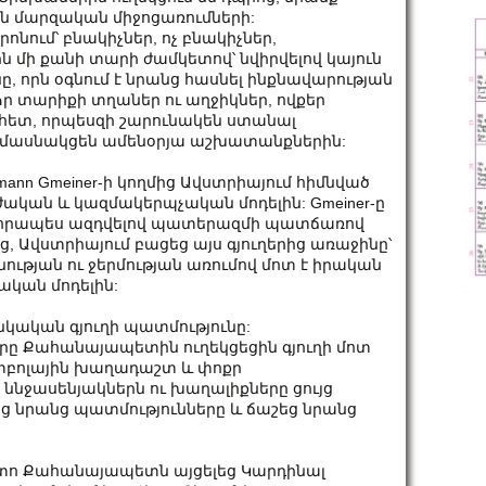
 են մարզական միջոցառումների:
նում՝ բնակիչներ, ոչ բնակիչներ,
 մի քանի տարի ժամկետով՝ նվիրվելով կայուն
, որն օգնում է նրանց հասնել ինքնավարության
ր տարիքի տղաներ ու աղջիկներ, ովքեր
հետ, որպեսզի շարունակեն ստանալ
աև մասնակցեն ամենօրյա աշխատանքներին:
mann Gmeiner-ի կողմից Ավստրիայում հիմնված
ական և կազմակերպչական մոդելին: Gmeiner-ը
 խորապես ազդվելով պատերազմի պատճառով
 Ավստրիայում բացեց այս գյուղերից առաջինը՝
ության ու ջերմության առումով մոտ է իրական
ական մոդելին:
ական գյուղի պատմությունը:
երը Քահանայապետին ուղեկցեցին գյուղի մոտ
ւտբոլային խաղադաշտ և փոքր
նջասենյակներն ու խաղալիքները ցույց
ց նրանց պատմությունները և ճաշեց նրանց
հետո Քահանայապետն այցելեց Կարդինալ