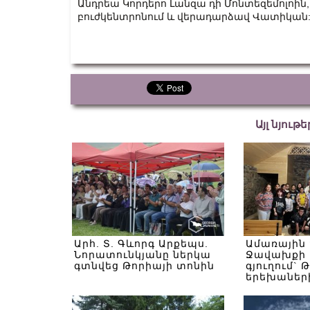
Անդրեա Կորդերո Լանզա դի Մոնտեզեմոլոին, ով
բուժկենտրոնում և վերադարձավ Վատիկան
Այլ նյութ
Արհ. Տ. Գևորգ Արքեպս.
Ամառային
Նորատունկյանը ներկա
Ջավախքի 
գտնվեց Թորիայի տոնին
գյուղում` 
երեխաներ