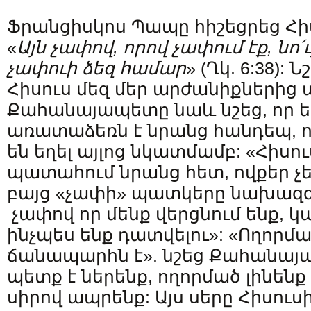
Ֆրանցիսկոս Պապը հիշեցրեց Հի
«
Այն
չափով
,
որով
չափում
էք
,
նո՛ւ
չափուի
ձեզ
համար
» (Ղկ. 6:38): 
Հիսուս մեզ մեր արժանիքներից 
Քահանայապետը նաև նշեց, որ ե
առատաձեռն է նրանց հանդեպ, 
են եղել այլոց նկատմամբ: «Հիսուս
պատահում նրանց հետ, ովքեր չե
բայց «չափի» պատկերը նախազգո
չափով որ մենք վերցնում ենք, կա
ինչպես ենք դատվելու»: «Ողորմ
ճանապարհն է». նշեց Քահանայա
պետք է ներենք, ողորմած լինենք
սիրով ապրենք: Այս սերը Հիսու