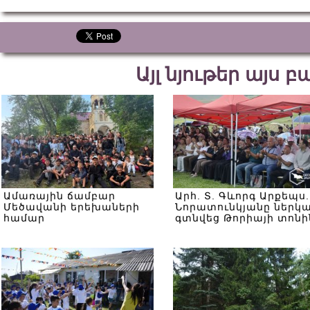
Այլ նյութեր այս 
Ամառային ճամբար
Արհ. Տ. Գևորգ Արքեպս.
Մեծավանի երեխաների
Նորատունկյանը ներկ
համար
գտնվեց Թորիայի տոնի