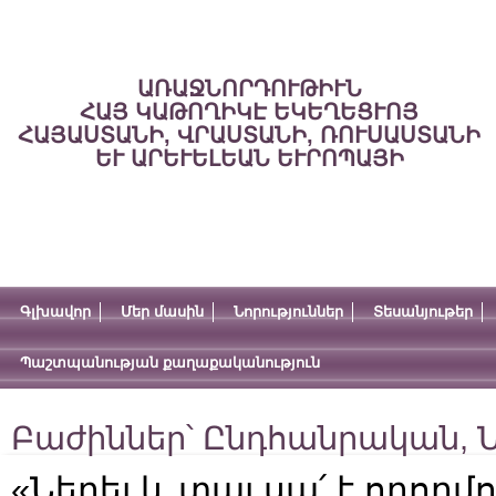
ԱՌԱՋՆՈՐԴՈՒԹԻՒՆ
ՀԱՅ ԿԱԹՈՂԻԿԷ ԵԿԵՂԵՑՒՈՅ
ՀԱՅԱՍՏԱՆԻ, ՎՐԱՍՏԱՆԻ, ՌՈՒՍԱՍՏԱՆԻ
ԵՒ ԱՐԵՒԵԼԵԱՆ ԵՒՐՈՊԱՅԻ
Գլխավոր
Մեր մասին
Նորություններ
Տեսանյութեր
Պաշտպանության քաղաքականություն
Բաժիններ՝
Ընդհանրական
,
Ն
«Ներել և տալ.սա՛ է ողորմո