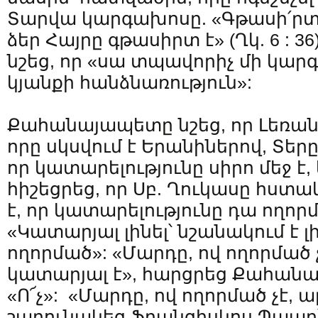
Տարվա կարգախոսը. «Գթասի՛րտ ե
ձեր Հայրը գթասիրտ է» (Ղկ. 6 :
նշեց, որ «սա տպավորիչ մի կարգա
կյանքի հանձնառություն»:
Քահանայապետը նշեց, որ Լեռա
որը սկսվում է Երանիներով, Տերը
որ կատարելությունը սիրո մեջ է
հիշեցրեց, որ Սբ. Ղուկասը հստ
է, որ կատարելությունը դա ողորմ
«Կատարյալ լինել՝ նշանակում է լի
ողորմած»: «Մարդը, ով ողորմած չ
կատարյալ է», հարցրեց Քահան
«Ո՜չ»: «Մարդը, ով ողորմած չէ, ար
շարունակեց Ֆրանցիսկոս Պապը՝ 