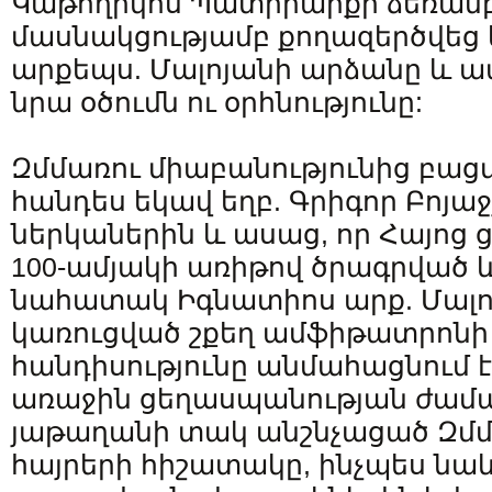
Կաթողիկոս Պատրիարքի ձեռամբ 
մասնակցությամբ քողազերծվեց 
արքեպս. Մալոյանի արձանը և 
նրա օծումն ու օրհնությունը:
Զմմառու միաբանությունից բաց
հանդես եկավ եղբ. Գրիգոր Բոյաջ
ներկաներին և ասաց, որ Հայոց
100-ամյակի առիթով ծրագրված և
նահատակ Իգնատիոս արք. Մալո
կառուցված շքեղ ամֆիթատրոնի
հանդիսությունը անմահացնում է
առաջին ցեղասպանության ժամ
յաթաղանի տակ անշնչացած Զմ
հայրերի հիշատակը, ինչպես նաև