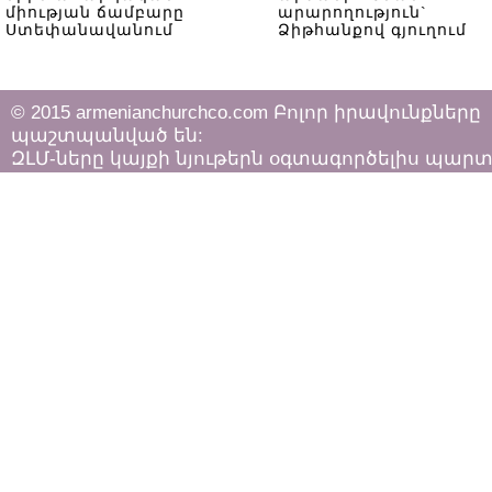
միության ճամբարը
արարողություն`
Ստեփանավանում
Ձիթհանքով գյուղում
© 2015 armenianchurchco.com Բոլոր իրավունքները
պաշտպանված են:
ԶԼՄ-ները կայքի նյութերն օգտագործելիս պար
հետևել «Հեղինակային իրավունքի և հարակից
իրավունքների մասին»
ՀՀ օրենքի դրույթներին: