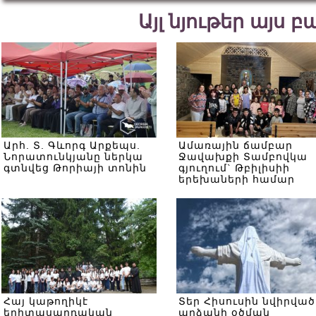
Այլ նյութեր այս 
Արհ. Տ. Գևորգ Արքեպս.
Ամառային ճամբար
Նորատունկյանը ներկա
Ջավախքի Տամբովկա
գտնվեց Թորիայի տոնին
գյուղում` Թբիլիսիի
երեխաների համար
Հայ կաթողիկէ
Տեր Հիսուսին նվիրված
երիտասարդական
արձանի օծման