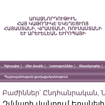
ԱՌԱՋՆՈՐԴՈՒԹԻՒՆ
ՀԱՅ ԿԱԹՈՂԻԿԷ ԵԿԵՂԵՑՒՈՅ
ՀԱՅԱՍՏԱՆԻ, ՎՐԱՍՏԱՆԻ, ՌՈՒՍԱՍՏԱՆԻ
ԵՒ ԱՐԵՒԵԼԵԱՆ ԵՒՐՈՊԱՅԻ
Գլխավոր
Մեր մասին
Նորություններ
Տեսանյութեր
Պաշտպանության քաղաքականություն
Բաժիններ՝
Ընդհանրական
,
Ն
Զմմառի վանքում Երանել