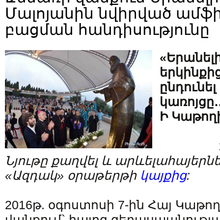
Մալոյանին նվիրված ամ
բացման հանդիսությունը
«Երանել
երկինքի
ընդունել
կառոյցը
Ի Կաթող
Նյութը քաղվել և արևելահայերնե
«Ազդակ» օրաթերթի
կայքից
:
2016թ. օգոստոսի 7-ին Հայ Կաթո
վանքում` հայոց ցեղասպանությա