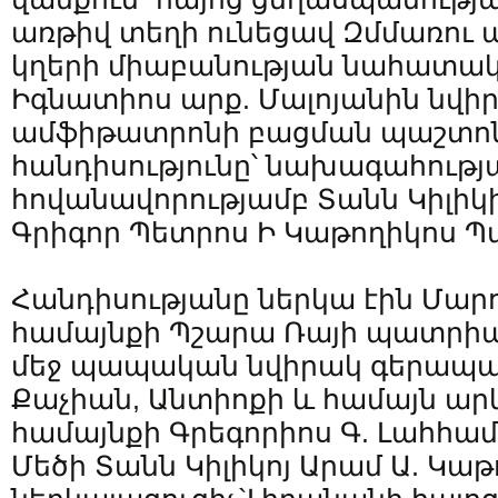
առթիվ տեղի ունեցավ Զմմառո
կղերի միաբանության նահատակ
Իգնատիոս արք. Մալոյանին նվի
ամֆիթատրոնի բացման պաշտո
հանդիսությունը՝ նախագահությ
հովանավորությամբ Տանն Կիլիկի
Գրիգոր Պետրոս Ի Կաթողիկոս 
Հանդիսությանը ներկա էին Մար
համայնքի Պշարա Ռայի պատրիա
մեջ պապական նվիրակ գերապա
Քաչիան, Անտիոքի և համայն ար
համայնքի Գրեգորիոս Գ. Լահհա
Մեծի Տանն Կիլիկոյ Արամ Ա. Կա