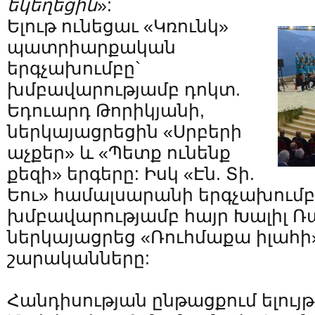
եկեղեցին
»:
Ելութ ունեցաւ «Կռունկ»
պատրիարքական
երգչախումբը`
խմբավարությամբ դոկտ.
Եդուարդ Թորիկյանի,
ներկայացրեցին «Սրբերի
աչքեր» և «Պետք ունենք
քեզի» երգերը: Իսկ «Էն. Տի.
Եու» համալսարանի երգչախումբ
խմբավարությամբ հայր Խալիլ Ռ
ներկայացրեց «Ռուհմաքա իլահի
շարականները:
Հանդիսության ընթացքում ելույթ 