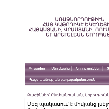
ԱՌԱՋՆՈՐԴՈՒԹԻՒՆ
ՀԱՅ ԿԱԹՈՂԻԿԷ ԵԿԵՂԵՑ
ՀԱՅԱՍՏԱՆԻ, ՎՐԱՍՏԱՆԻ, ՌՈՒ
ԵՒ ԱՐԵՒԵԼԵԱՆ ԵՒՐՈՊԱ
Գլխավոր
Մեր մասին
Նորություններ
Տ
Պաշտպանության քաղաքականություն
Բաժիններ՝
Ընդհանրական
,
Նորություն
Մեզ պակասում է միմյանց լսելո