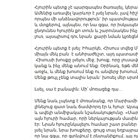
Հյուրին պետք չէ պարզապես ծառայել, կերա
Ամենից առավել կարևոր է
լսել
նրան, լավ հիշ
որպես մի անձնավորություն` իր պատմությա
և մտքերով, այնպես, որ նա զգա, որ իսկապես
ընդունես հյուրին քո տուն և շարունակես ին
լուռ, այսպիսով դու նրան քարի նման կլռեցն
Հյուրին պետք է լսել: Իհարկե, Հիսուս տվե
միայն մեկ բան է անհրաժեշտ, այդ պատաս
Հիսուսի խոսքը լսելու մեջ, խոսք, որը լուսավ
կանք և ինչ մենք անում ենք: Օրինակ, եթե 
առջև, և մենք խոսում ենք ու անվերջ խոսում,
Մենք թույլ չենք տալիս նրան` խոսել մեր սրտ
Լսել, սա է բանալին: Մի՛ մոռացեք դա…
Մենք նաև չպետք է մոռանանք, որ Մարիամի 
լինելուց զատ նաև ճամփորդ էր և հյուր: Ա
և ավելի անմիջական նշանակությունը. «Մա
այն հյուրի համար, որի ներկայության մասին
էր: Նրան հյուրընկալելու համար շատ բաներ 
լսել նրան, նրա խոսքերը, ցույց տալ եղբայ
որ նա զգա, որ գտնվում է ընտանիքում, այլ