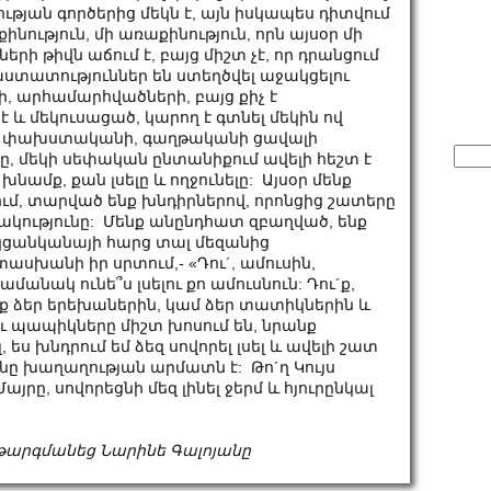
ության գործերից մեկն է, այն իսկապես դիտվում
ություն, մի առաքինություն, որն այսօր մի
ների թիվն աճում է, բայց միշտ չէ, որ դրանցում
աստատություններ են ստեղծվել աջակցելու
, արհամարհվածների, բայց քիչ է
է և մեկուսացած, կարող է գտնել մեկին ով
ու, փախստականի, գաղթականի ցավալի
Sear
ը, մեկի սեփական ընտանիքում ավելի հեշտ է
for:
նամք, քան լսելը և ողջունելը: Այսօր մենք
ւմ, տարված ենք խնդիրներով, որոնցից շատերը
ունակությունը: Մենք անընդհատ զբաղված, ենք
ս կցանկանայի հարց տալ մեզանից
տասխանի իր սրտում,- «Դու´, ամուսին,
ժամանակ ունե՞ս լսելու քո ամուսնուն: Դու´ք,
սեք ձեր երեխաներին, կամ ձեր տատիկներին և
ւ պապիկները միշտ խոսում են, նրանք
, ես խնդրում եմ ձեզ սովորել լսել և ավելի շատ
ունը խաղաղության արմատն է: Թո´ղ Կույս
յրը, սովորեցնի մեզ լինել ջերմ և հյուրընկալ
 թարգմանեց Նարինե Գալոյանը