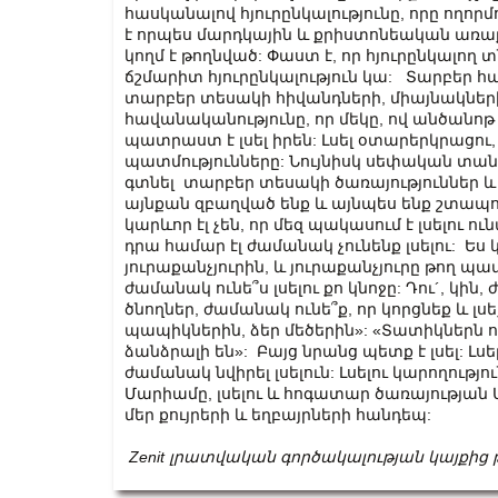
հասկանալով հյուրընկալությունը, որը ողորմ
է որպես մարդկային և քրիստոնեական առաքին
կողմ է թողնված: Փաստ է, որ հյուրընկալող տ
ճշմարիտ հյուրընկալություն կա: Տարբեր հ
տարբեր տեսակի հիվանդների, միայնակների
հավանականությունը, որ մեկը, ով անծանոթ 
պատրաստ է լսել իրեն: Լսել օտարերկրաց
պատմությունները: Նույնիսկ սեփական տան
գտնել տարբեր տեսակի ծառայություններ և խ
այնքան զբաղված ենք և այնպես ենք շտապո
կարևոր էլ չեն, որ մեզ պակասում է լսելու 
դրա համար էլ ժամանակ չունենք լսելու: Ե
յուրաքանչյուրին, և յուրաքանչյուրը թող պա
ժամանակ ունե՞ս լսելու քո կնոջը: Դու´, կին, 
ծնողներ, ժամանակ ունե՞ք, որ կորցնեք և լ
պապիկներին, ձեր մեծերին»: «Տատիկներն ո
ձանձրալի են»: Բայց նրանց պետք է լսել: Լսել
ժամանակ նվիրել լսելուն: Լսելու կարողությ
Մարիամը, լսելու և հոգատար ծառայության Մա
մեր քույրերի և եղբայրների հանդեպ:
Zenit լրատվական գործակալության կայքից