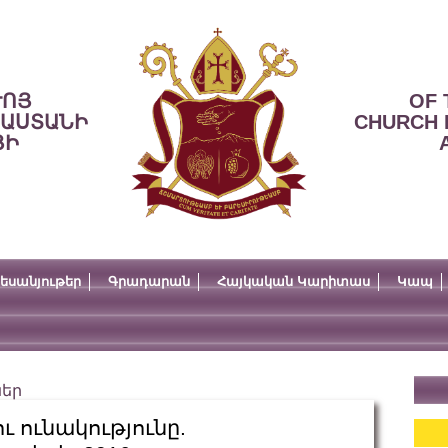
ՒՈՅ
OF 
ՍԱՍՏԱՆԻ
CHURCH 
ՅԻ
եսանյութեր
Գրադարան
Հայկական Կարիտաս
Կապ
ներ
ւ ունակությունը.