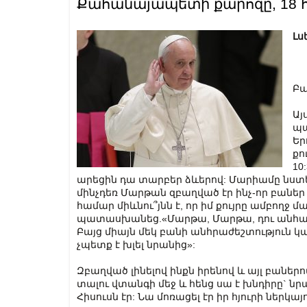
Քահանայապետի քարոզը, 18 հո
Լս
Բա
Այ
պա
Եր
քո
10
արեցին դա տարբեր ձևերով: Մարիամը նստեց
մինչդեռ Մարթան զբաղված էր ինչ-որ բանե
համար միևնու՞յնն է, որ իմ քույրը ամբողջ մա
պատասխանեց.«Մարթա, Մարթա, դու անհան
Բայց միայն մեկ բանի անհրաժեշտություն կա
չպետք է խլել նրանից»:
Զբաղված լինելով ինքն իրենով և այլ բաներ
տալու վտանգի մեջ և հենց սա է խնդիրը` նրա 
Հիսուսն էր: Նա մոռացել էր իր հյուրի ներկայ