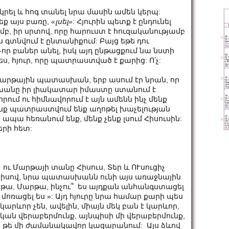
կրել և հոգ տանել նրա մասին ամեն կերպ:
եք այս բառը,
«լսել»:
Հյուրին պետք է ընդունել
մբ, իր սրտով, որը հարուստ է հուզականությամբ
 գտնվում է ընտանիքում: Բայց եթե դու
չ-որ բաներ անել, իսկ այդ ընթացքում նա նստի
ես, հյուր, որը պատրաստված է քարից: Ո՛չ:
ց Մարթային պատասխան, երբ ասում էր նրան, որ
խանը իր լիակատար իմաստը ստանում է
որում ու հիմնավորում է այն ամենն ինչ մենք
մենք պատրաստվում ենք աղոթել խաչելության
 ապա հեռանում ենք, մենք չենք լսում Հիսուսին:
երի հետ:
ու Մարթայի տանը Հիսուս, Տեր և ՈՒսուցիչ
յսպիսով, նրա պատասխանն ունի այս առաջնային
րթա, Մարթա, ինչու՞ ես այդքան անհանգստացել
 մոռացել ես »: Այդ հյուրը նրա համար քարի պես
կարևոր չեն, ավելին, միայն մեկ բան է կարևոր,
րական վերաբերմունք, այնպիսի մի վերաբերմունք,
 ոչ թե մի ժամանակավոր կացարանում: Այս ձևով