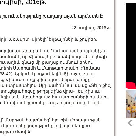
ւլիսի, 2016թ.
ելու ունակությունը խաղաղության արմատն է:
22 հուլիսի, 2016թ.
րի՛ առավոտ, սիրելի՛ եղբայրներ և քույրեր,
սօրվա ավետարանում Ղուկաս ավետարանիչը
տմում է, որ Հիսուս, երբ ճամփորդում էր դեպի
ուսաղեմ, գնաց մի քաղաք ու մնում երկու
ւրերի Մարիամի և Մարթայի տանը: (Ղուկաս
:38-42): Երկուն էլ ողջունեցին Տիրոջը, բայց
 Հիսուսի ոտքերին և լսում նրա խոսքը,
ր պատրաստելով: Այդ պահին նա ասաց.«Տե´ր քեզ
տուցելու հոգսը թողել է ինձ վրա»: Եվ Հիսուս
գիստ և մտահոգված ես շատ բաների համար:
: Մարիամն ընտրել է ավելի լավ մասը, և այն
ով՝ Մարթան հայտնվեց` հյուրին մոռացության
հյուրի ներկայությունը, ով այս դեպքում
ության մասին: