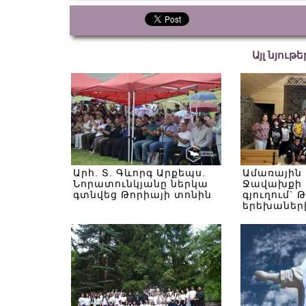
Այլ նյութ
Արհ. Տ. Գևորգ Արքեպս.
Ամառային
Նորատունկյանը ներկա
Ջավախքի 
գտնվեց Թորիայի տոնին
գյուղում` 
երեխաներ