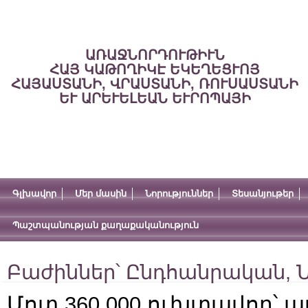
ԱՌԱՋՆՈՐԴՈՒԹԻՒՆ
ՀԱՅ ԿԱԹՈՂԻԿԷ ԵԿԵՂԵՑՒՈՅ
ՀԱՅԱՍՏԱՆԻ, ՎՐԱՍՏԱՆԻ, ՌՈՒՍԱՍՏԱՆԻ
ԵՒ ԱՐԵՒԵԼԵԱՆ ԵՒՐՈՊԱՅԻ
Գլխավոր
Մեր մասին
Նորություններ
Տեսանյութեր
Պաշտպանության քաղաքականություն
Բաժիններ՝
Ընդհանրական
,
Ն
Մոտ 360.000 ուխտավոր՝ ա