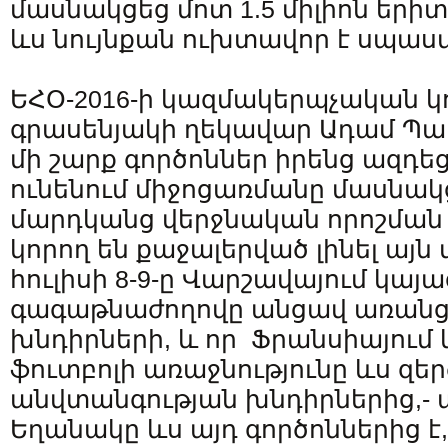
մասնակցեց մոտ 1.5 միլիոն երի
ևս նույնքան ուխտավոր է սպաս
ԵՀՕ-2016-ի կազմակերպչական կ
գրասենյակի ղեկավար Ադամ Պար
մի շարք գործոններ իրենց ազդեց
ունենում միջոցառմանը մասնակ
մարդկանց վերջնական որոշման
կորող են քաջալերված լինել այն 
հուլիսի 8-9-ը Վարշավայում կայ
գագաթնաժողովը անցավ առանց
խնդիրների, և որ Ֆրանսիայում 
ֆուտբոլի առաջնությունը ևս զեր
անվտանգության խնդիրներից,- ա
Եղանակը ևս այդ գործոններից է,-