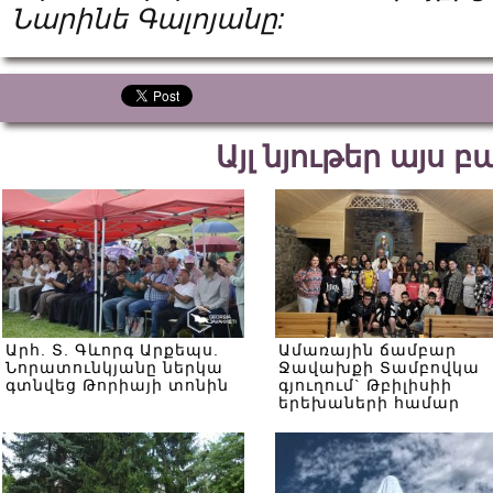
Նարինե Գալոյանը:
Այլ նյութեր այս 
Արհ. Տ. Գևորգ Արքեպս.
Ամառային ճամբար
Նորատունկյանը ներկա
Ջավախքի Տամբովկա
գտնվեց Թորիայի տոնին
գյուղում` Թբիլիսիի
երեխաների համար