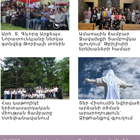
Արհ. Տ. Գևորգ Արքեպս.
Ամառային ճամբար
Նորատունկյանը ներկա
Ջավախքի Տամբովկա
գտնվեց Թորիայի տոնին
գյուղում` Թբիլիսիի
երեխաների համար
Հայ կաթողիկէ
Տեր Հիսուսին նվիրված
երիտասարդական
արձանի օծման
միության ճամբարը
արարողություն`
Ստեփանավանում
Ձիթհանքով գյուղում