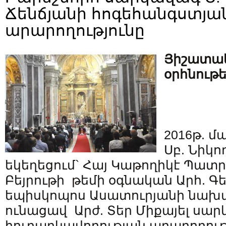
Ճենճյանի հոգեհանգստյա
արարողությունը
Յիշատա
օրհնութե
2016թ. մ
Սբ. Նիկո
եկեղեցում` Հայ Կաթողիկէ Պատ
Բեյրութի թեմի օգնական Արհ. 
եպիսկոպոս Ասատուրյանի նախ
ունացավ Արժ. Տեր Միքայել սա
հուղարկավորության արարողութ