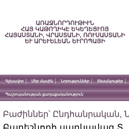
ԱՌԱՋՆՈՐԴՈՒԹԻՒՆ
ՀԱՅ ԿԱԹՈՂԻԿԷ ԵԿԵՂԵՑՒՈՅ
ՀԱՅԱՍՏԱՆԻ, ՎՐԱՍՏԱՆԻ, ՌՈՒՍԱՍՏԱՆԻ
ԵՒ ԱՐԵՒԵԼԵԱՆ ԵՒՐՈՊԱՅԻ
Գլխավոր
Մեր մասին
Նորություններ
Տեսանյութեր
Պաշտպանության քաղաքականություն
Բաժիններ՝
Ընդհանրական
,
Ն
Բարեշնորհ սարկավագ Տ. Մ