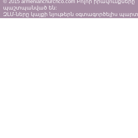
© 2015 armenianchurchco.com Բոլոր իրավունքները
պաշտպանված են:
ԶԼՄ-ները կայքի նյութերն օգտագործելիս պար
հետևել «Հեղինակային իրավունքի և հարակից
իրավունքների մասին»
ՀՀ օրենքի դրույթներին: