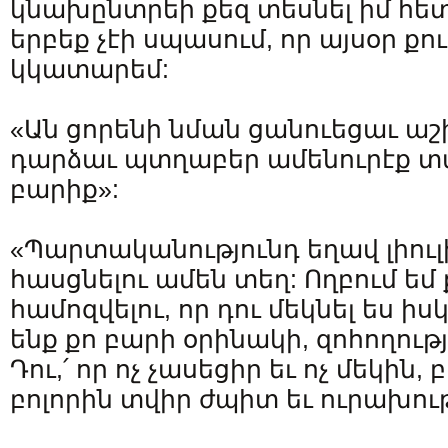
կնախընտրեի քեզ տեսնել իմ հե
երբեք չէի սպասում, որ այսօր քո
կկատարեմ:
«Ան ցորենի նման ցանուեցաւ աշ
դարձաւ պտղաբեր ամենուրէք տ
բարիք»:
«Պարտականությունդ եղավ լիու
հասցնելու ամեն տեղ: Ողբում եմ
համոզվելու, որ դու մեկնել ես 
ենք քո բարի օրինակի, զոհողութ
Դու,՛ որ ոչ չասեցիր եւ ոչ մեկին,
բոլորին տվիր ժպիտ եւ ուրախութ