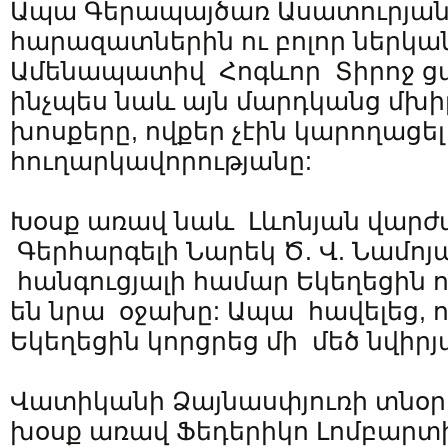
Ապա Գերապայծառ Ասատուրյանը
հարազատներին ու բոլոր ներկ
Ամենապատիվ Հոգևոր Տիրոջ ցա
ինչպես նաև այն մարդկանց մ
խոսքերը, ովքեր չէին կարողացե
հուղարկավորությանը:
Խօսք առավ նաև Լևոնյան վարժ
Գերհարգելի Նարեկ Ծ. Վ. Նամոյա
հանգուցյալի համար Եկեղեցին 
են նրա օջախը: Ապա հավելեց, ո
Եկեղեցին կորցրեց մի մեծ նվիրյ
Վատիկանի Ձայնասփյուռի տնօր
խօսք առավ Ֆեդերիկո Լոմբարտի