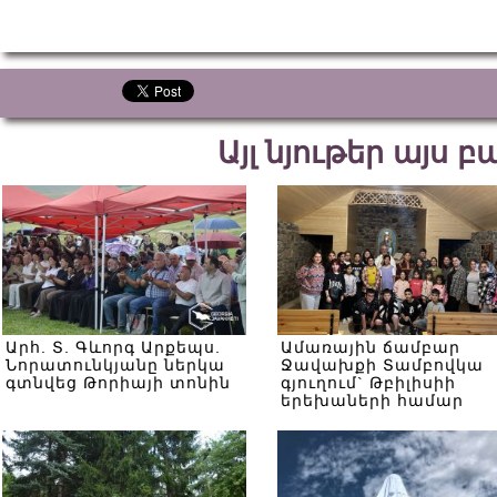
Այլ նյութեր այս 
Արհ. Տ. Գևորգ Արքեպս.
Ամառային ճամբար
Նորատունկյանը ներկա
Ջավախքի Տամբովկա
գտնվեց Թորիայի տոնին
գյուղում` Թբիլիսիի
երեխաների համար