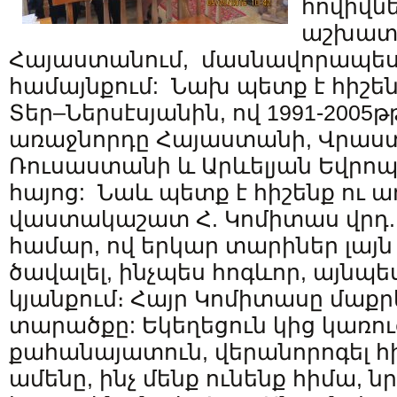
հովիվնե
աշխատե
Հայաստանում, մասնավորապես
համայնքում: Նախ պետք է հիշեն
Տեր–Ներսէսյանին, ով 1991-2005թ
առաջնորդը Հայաստանի, Վրաս
Ռուսաստանի և Արևելյան Եվրոպ
հայոց: Նաև պետք է հիշենք ու 
վաստակաշատ Հ. Կոմիտաս վրդ.
համար, ով երկար տարիներ լայն 
ծավալել, ինչպես հոգևոր, այնպե
կյանքում։ Հայր Կոմիտասը մաքրե
տարածքը: Եկեղեցուն կից կառուց
քահանայատուն, վերանորոգել հ
ամենը, ինչ մենք ունենք հիմա, ն