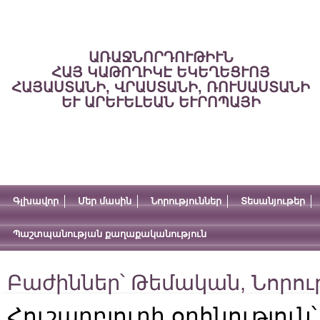
ԱՌԱՋՆՈՐԴՈՒԹԻՒՆ
ՀԱՅ ԿԱԹՈՂԻԿԷ ԵԿԵՂԵՑՒՈՅ
ՀԱՅԱՍՏԱՆԻ, ՎՐԱՍՏԱՆԻ, ՌՈՒՍԱՍՏԱՆԻ
ԵՒ ԱՐԵՒԵԼԵԱՆ ԵՒՐՈՊԱՅԻ
Գլխավոր
Մեր մասին
Նորություններ
Տեսանյութեր
Պաշտպանության քաղաքականություն
Բաժիններ՝
Թեմական
,
Նորու
Հուշաղբյուրի օրհնություն՝