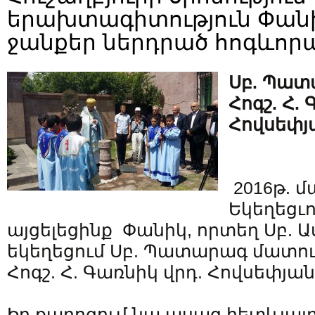
երախտագիտություն Փան
ջանքեր ներդրած հոգևոր
Սբ. Պատ
Հոգշ. Հ.
Հովսեփյ
2016թ. մա
Եկեղեցւո
այցելեցինք Փանիկ, որտեղ Սբ.
եկեղեցում Սբ. Պատարագ մատո
Հոգշ. Հ. Գառնիկ վրդ. Հովսեփյան
Իր քարոզում նա ասաց հետևյալը