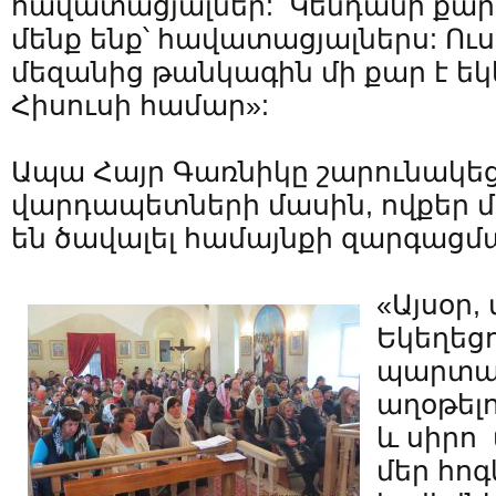
հավատացյալներ: Կենդանի քարե
մենք ենք՝ հավատացյալներս: Ու
մեզանից թանկագին մի քար է եկ
Հիսուսի համար»:
Ապա Հայր Գառնիկը շարունակեց
վարդապետների մասին, ովքեր մե
են ծավալել համայնքի զարգացմա
«Այսօր, 
Եկեղեցո
պարտակ
աղօթել
և սիրո 
մեր հոգ