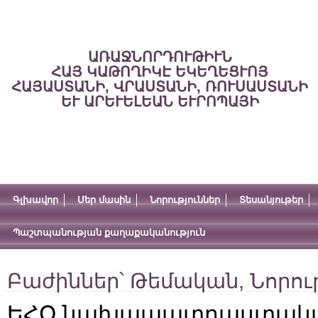
ԱՌԱՋՆՈՐԴՈՒԹԻՒՆ
ՀԱՅ ԿԱԹՈՂԻԿԷ ԵԿԵՂԵՑՒՈՅ
ՀԱՅԱՍՏԱՆԻ, ՎՐԱՍՏԱՆԻ, ՌՈՒՍԱՍՏԱՆԻ
ԵՒ ԱՐԵՒԵԼԵԱՆ ԵՒՐՈՊԱՅԻ
Գլխավոր
Մեր մասին
Նորություններ
Տեսանյութեր
Պաշտպանության քաղաքականություն
Բաժիններ՝
Թեմական
,
Նորու
ԵՀՕ նախապատրաստակ