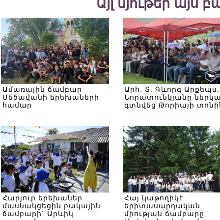
Այլ նյութեր այս 
Ամառային ճամբար
Արհ. Տ. Գևորգ Արքեպս.
Մեծավանի երեխաների
Նորատունկյանը ներկ
համար
գտնվեց Թորիայի տոնի
Հարյուր երեխաներ
Հայ կաթողիկէ
մասնակցեցին բակային
երիտասարդական
ճամբարի` Արևիկ
միության ճամբարը