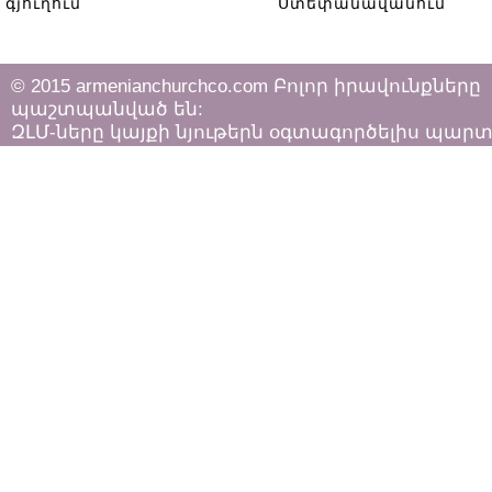
գյուղում
Ստեփանավանում
© 2015 armenianchurchco.com Բոլոր իրավունքները
պաշտպանված են:
ԶԼՄ-ները կայքի նյութերն օգտագործելիս պար
հետևել «Հեղինակային իրավունքի և հարակից
իրավունքների մասին»
ՀՀ օրենքի դրույթներին: