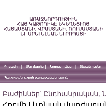
ԱՌԱՋՆՈՐԴՈՒԹԻՒՆ
ՀԱՅ ԿԱԹՈՂԻԿԷ ԵԿԵՂԵՑՒՈՅ
ՀԱՅԱՍՏԱՆԻ, ՎՐԱՍՏԱՆԻ, ՌՈՒՍԱՍՏԱՆԻ
ԵՒ ԱՐԵՒԵԼԵԱՆ ԵՒՐՈՊԱՅԻ
Գլխավոր
Մեր մասին
Նորություններ
Տեսանյութեր
Պաշտպանության քաղաքականություն
Բաժիններ՝
Ընդհանրական
,
Ն
Հռոմի Լևոնյան վարժարա