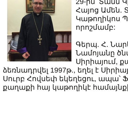
29-ին՝ Տանն 
Հայոց Ամեն. 
Կաթողիկոս 
որոշմամբ:
Գերպ. Հ. Նա
Նամոյանը ծնվե
Սիրիայում, 
ձեռնադրվել 1997թ., եղել է Սիրի
Սուրբ Հովսեփ եկեղեցու, ապա՝ 
քաղաքի հայ կաթողիկէ համայնք