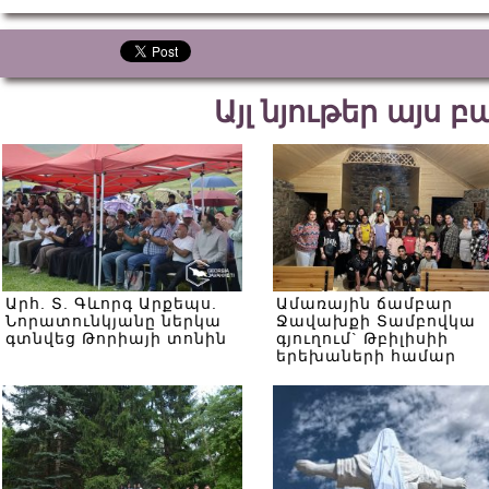
Այլ նյութեր այս 
Արհ. Տ. Գևորգ Արքեպս.
Ամառային ճամբար
Նորատունկյանը ներկա
Ջավախքի Տամբովկա
գտնվեց Թորիայի տոնին
գյուղում` Թբիլիսիի
երեխաների համար