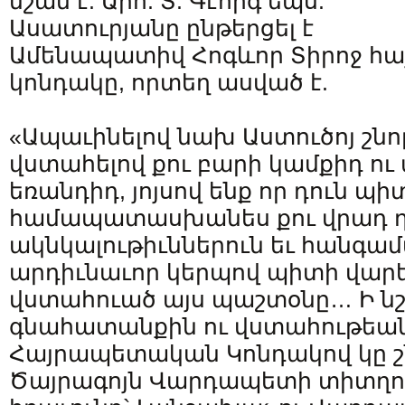
նշան է: Արհ. Տ. Գէորգ եպս.
Ասատուրյանը ընթերցել է
Ամենապատիվ Հոգևոր Տիրոջ հ
կոնդակը, որտեղ ասված է.
«Ապաւինելով նախ Աստուծոյ շն
վստահելով քու բարի կամքիդ ո
եռանդիդ, յոյսով ենք որ դուն պի
համապատասխանես քու վրադ դ
ակնկալութիւններուն եւ հանգամ
արդիւնաւոր կերպով պիտի վարե
վստահուած այս պաշտօնը… Ի ն
գնահատանքին ու վստահութեան
Հայրապետական Կոնդակով կը շ
Ծայրագոյն Վարդապետի տիտղոս