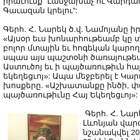
իրաւունք` Լանջախաչ ու Վար
Գաւազան կրելու”:
Գերհ. Հ. Նարեկ ծ.վ. Նամոյանը իր
«Այսօր եւս խոնարհութեամբ կը
բոլոր մտային եւ հոգեկան կարող
սպաս այս պաշտօնի ծառայութե
Աստուծոյ եւ ի պայծառութիւն հա
եկեղեցւոյ»: Ապա մեջբերել է Կ
խոսքերը. «Աշխատանքը ինծի, փ
պայծառութիւնը Հայ Եկեղեցւոյ»:
Գերհ. Հ. Նար
Լևոնյան վար
նշանակվել 20