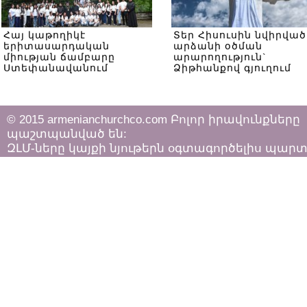
Հայ կաթողիկէ
Տեր Հիսուսին նվիրված
երիտասարդական
արձանի օծման
միության ճամբարը
արարողություն`
Ստեփանավանում
Ձիթհանքով գյուղում
© 2015 armenianchurchco.com Բոլոր իրավունքները
պաշտպանված են:
ԶԼՄ-ները կայքի նյութերն օգտագործելիս պար
հետևել «Հեղինակային իրավունքի և հարակից
իրավունքների մասին»
ՀՀ օրենքի դրույթներին: