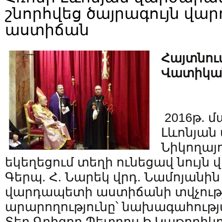
շնորհվեց ծայրագույն վ
աստիճան
Հայտնու
Վատիկա
2016թ. մ
Լևոնյան
Նիկողայ
եկեղեցում տեղի ունեցավ նույն
Գերպ. Հ. Նարեկ վրդ. Նամոյանին
վարդապետի աստիճանի տվչութ
արարողությունը՝ նախագահությ
Տեր Գրիգոր Պետրոս Ի Կաթողիկ