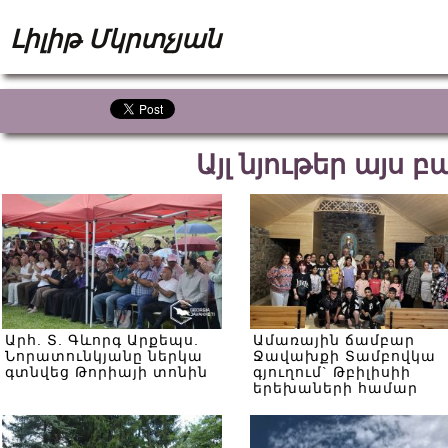
Լիլիթ Մկրտչյան
Այլ նյութեր այս 
Արհ. Տ. Գևորգ Արքեպս.
Ամառային ճամբար
Նորատունկյանը ներկա
Ջավախքի Տամբովկա
գտնվեց Թորիայի տոնին
գյուղում` Թբիլիսիի
երեխաների համար