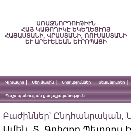
ԱՌԱՋՆՈՐԴՈՒԹԻՒՆ
ՀԱՅ ԿԱԹՈՂԻԿԷ ԵԿԵՂԵՑՒՈՅ
ՀԱՅԱՍՏԱՆԻ, ՎՐԱՍՏԱՆԻ, ՌՈՒՍԱՍՏԱՆԻ
ԵՒ ԱՐԵՒԵԼԵԱՆ ԵՒՐՈՊԱՅԻ
Գլխավոր
Մեր մասին
Նորություններ
Տեսանյութեր
Պաշտպանության քաղաքականություն
Բաժիններ՝
Ընդհանրական
,
Ն
Ամեն. Տ. Գրիգոր Պետրոս 