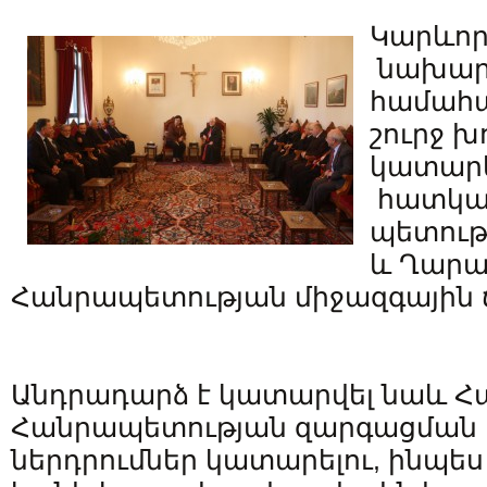
Կարևոր
նախարա
համահա
շուրջ խ
կատարե
հատկա
պետությ
և Ղար
Հանրապետության միջազգային 
Անդրադարձ է կատարվել նաև 
Հանրապետության զարգացման
ներդրումներ կատարելու, ինպ