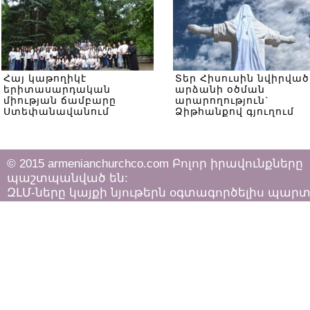
Հայ կաթողիկէ
Տեր Հիսուսին նվիրված
երիտասարդական
արձանի օծման
միության ճամբարը
արարողություն`
Ստեփանավանում
Ձիթհանքով գյուղում
© 2015 armenianchurchco.com Բոլոր իրավունքները
պաշտպանված են:
ԶԼՄ-ները կայքի նյութերն օգտագործելիս պար
հետևել «Հեղինակային իրավունքի և հարակից
իրավունքների մասին»
ՀՀ օրենքի դրույթներին: