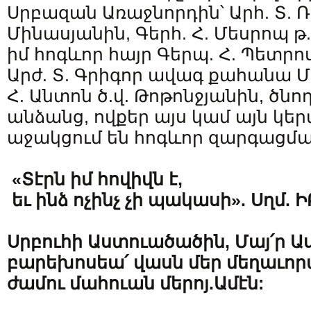
Սրբազան Առաջնորդին՝ Արհ. Տ. 
Մինասյանին, Գերհ. Հ. Մեսրոպ թ.ծ
իմ հոգևոր հայր Գերպ. Հ. Պետրո
Արժ. Տ. Գրիգոր ավագ քահանա Մ
Հ. Անտոն ծ.վ. Թոթոնջյանին, ծնո
անձանց, ովքեր այս կամ այն կե
աջակցում են հոգևոր զարգացմա
«Տէրն իմ հովիվն է,
եւ ինձ ոչինչ չի պակասի». Սղմ. Ի
Սրբուհի Աստուածածին, Մայ՛ր Աս
բարեխոսեա՛ վասն մեր մեղաւորա
ժամու մահուան մերոյ.Ամէն: