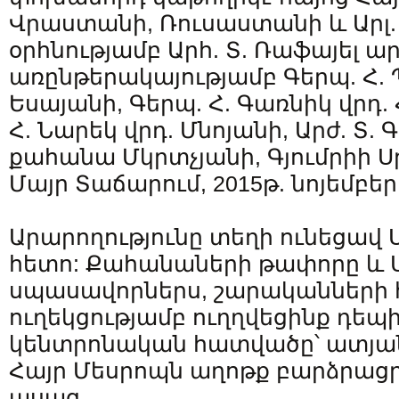
Վրաստանի, Ռուսաստանի և Արլ.
օրհնությամբ Արհ. Տ. Ռաֆայել ա
առընթերակայությամբ Գերպ. Հ. 
Եսայանի, Գերպ. Հ. Գառնիկ վրդ.
Հ. Նարեկ վրդ. Մնոյանի, Արժ. Տ.
քահանա Մկրտչյանի, Գյումրիի
Մայր Տաճարում, 2015թ. նոյեմբերի
Արարողությունը տեղի ունեցավ
հետո: Քահանաների թափորը և 
սպասավորներս, շարականների հ
ուղեկցությամբ ուղղվեցինք դեպի
կենտրոնական հատվածը՝ ատյան
Հայր Մեսրոպն աղոթք բարձրաց
ասաց.