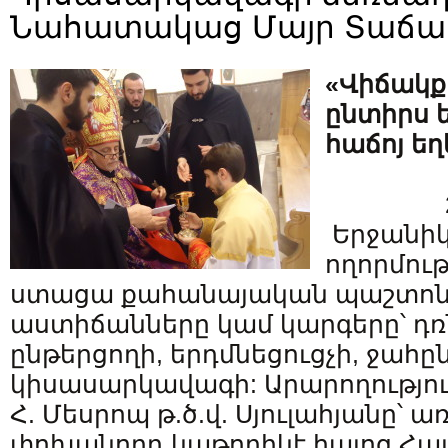
Նահատակաց Մայր Տաճա
«Վիճակք 
ընտիրս ե
հաճոյ եղ
Երջանիկ 
ողորմու
ստացա քահանայական պաշտոն
աստիճանները կամ կարգերը՝ դ
ընթերցողի, երդմնեցուցչի, ջահը
կիսասարկավագի: Արարողությու
Հ. Մեսրոպ թ.ծ.վ. Սյուլահյանը՝
փոխանորդ կաթողիկէ հայոց Հա