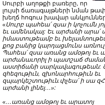
Սուրբի աղոթքի բառերը, որ
լույսի ճառագայթների նման թափ
խեղճ հոգուս խավար անկյուններ
«
Սուրբ պահեա՛ զսա ի կոչումն յո
եւ ամենակալ: Եւ արժանի արա՛ 
իմաստութեամբ եւ խելամտութե
քոց բանից կարդացմունս առնուլ 
Պահեա՛ զսա առանց ամօթոյ եւ 
արժանաւորիլ ի պատշաճ ժաման
աստիճանի սարկավագութեան: 
զհեզութիւն, զխոնարհութիւն եւ
զպարկեշտութիւն.փչեա՛ ի սա զՀ
արժանի լինել…»:
«…
առանց ամօթոյ եւ արատոյ