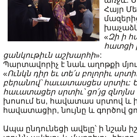
առջև: 
Հայր Մե
մազերի
խաչաձև
«
Զի
ի
հ
հատցի
ցանկութիւն
աշխարհի
»:
Պարտավորիչ է նաև աղոթքի մյու
«
Ունկն
դիր
եւ
տե՛ս
բոլորիւ
սրտի
բերանով՝
հաւատասցես
սրտիւ
:
հաւատացեր
սրտիւ՝
ցո՛յց
զնոյնս
խոսում ես, հավատաս սրտով և ի
հավատացիր, նույնը և գործով ցո
Ապա ընդունեցի ավելը՝ ի նշան 