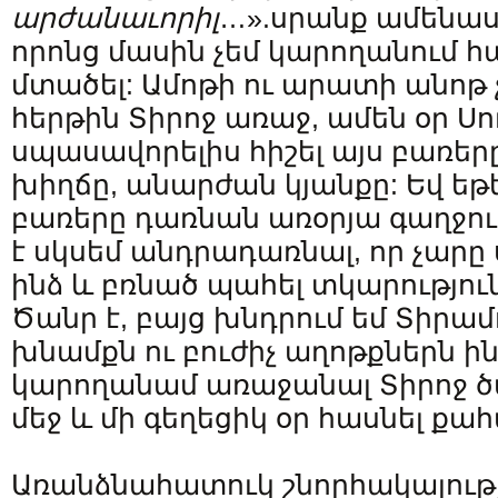
արժանաւորիլ
…».սրանք ամենասո
որոնց մասին չեմ կարողանում 
մտածել: Ամոթի ու արատի անոթ 
հերթին Տիրոջ առաջ, ամեն օր Ս
սպասավորելիս հիշել այս բառեր
խիղճը, անարժան կյանքը: Եվ եթե
բառերը դառնան առօրյա գաղջութ
է սկսեմ անդրադառնալ, որ չարը 
ինձ և բռնած պահել տկարությու
Ծանր է, բայց խնդրում եմ Տիրա
խնամքն ու բուժիչ աղոթքներն ի
կարողանամ առաջանալ Տիրոջ ծա
մեջ և մի գեղեցիկ օր հասնել քա
Առանձնահատուկ շնորհակալությ