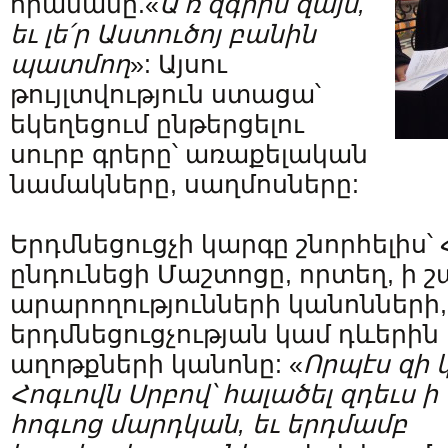
հրամանը.«
Ա՛ռ զգիրս զայս,
եւ լե՛ր Աստուծոյ բանին
պատմող
»: Այսու
թույլտվություն ստացա՝
եկեղեցում ընթերցելու
սուրբ գրերը՝ առաքելական
նամակները, սաղմոսները:
Երդմնեցուցչի կարգը շնորհելիս՝ 
ընդունեցի Մաշտոցը, որտեղ, ի շ
արարողությունների կանոնների
երդմնեցուցչության կամ դևերին 
աղոթքների կանոնը: «
Որպէս զի 
Հոգւովն Սրբով՝ հալածել
զդեւս ի
հոգւոց մարդկան, եւ երդմամբ