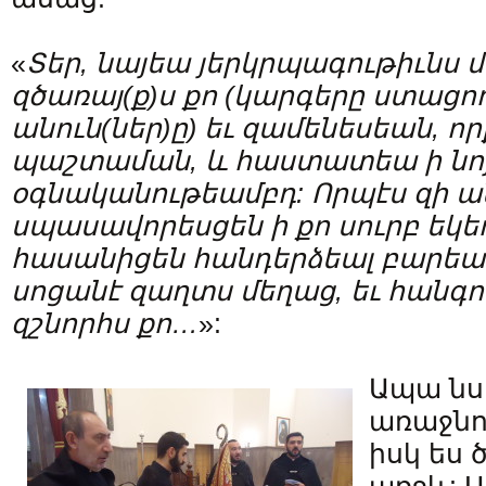
«
Տեր
,
նայեա
յերկրպագութիւնս
մ
զծառայ
(
ք
)
ս
քո
(
կարգերը
ստացո
անուն
(
ներ
)
ը
)
եւ
զամենեսեան
,
որ
պաշտաման
,
և
հաստատեա
ի
նո
օգնականութեամբդ
:
Որպէս
զի
ա
սպասավորեսցեն
ի
քո
սուրբ
եկե
հասանիցեն
հանդերձեալ
բարեա
սոցանէ
զաղտս
մեղաց
,
եւ
հանգո
զշնորհս
քո
…
»:
Ապա նս
առաջնո
իսկ ես 