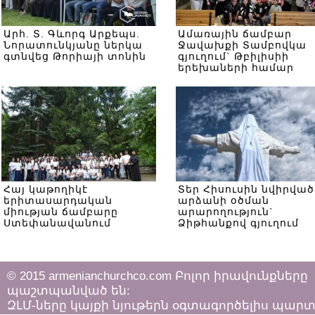
Արհ. Տ. Գևորգ Արքեպս.
Ամառային ճամբար
Նորատունկյանը ներկա
Ջավախքի Տամբովկա
գտնվեց Թորիայի տոնին
գյուղում` Թբիլիսիի
երեխաների համար
Հայ կաթողիկէ
Տեր Հիսուսին նվիրված
երիտասարդական
արձանի օծման
միության ճամբարը
արարողություն`
Ստեփանավանում
Ձիթհանքով գյուղում
© 2015 armenianchurchco.com Բոլոր իրավունքները
պաշտպանված են:
ԶԼՄ-ները կայքի նյութերն օգտագործելիս պար