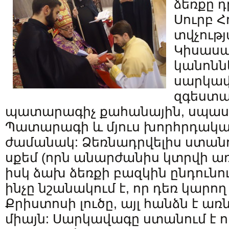
ձեռքը դ
Սուրբ Հ
տվչությ
Կիսասա
կանոննե
սարկավ
զգեստա
պատարագիչ քահանային, սպասա
Պատարագի և մյուս խորհրդակա
ժամանակ: Ձեռնադրվելիս ստան
սքեմ (որն անարժանիս կտրվի առ
իսկ ձախ ձեռքի բազկին ընդունու
ինչը նշանակում է, որ դեռ կարող
Քրիստոսի լուծը, այլ հանձն է առ
միայն: Սարկավագը ստանում է ո