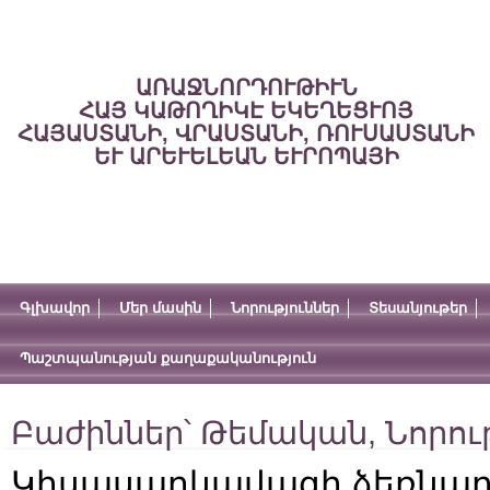
ԱՌԱՋՆՈՐԴՈՒԹԻՒՆ
ՀԱՅ ԿԱԹՈՂԻԿԷ ԵԿԵՂԵՑՒՈՅ
ՀԱՅԱՍՏԱՆԻ, ՎՐԱՍՏԱՆԻ, ՌՈՒՍԱՍՏԱՆԻ
ԵՒ ԱՐԵՒԵԼԵԱՆ ԵՒՐՈՊԱՅԻ
Գլխավոր
Մեր մասին
Նորություններ
Տեսանյութեր
Պաշտպանության քաղաքականություն
Բաժիններ՝
Թեմական
,
Նորու
Կիսասարկավագի ձեռնադր